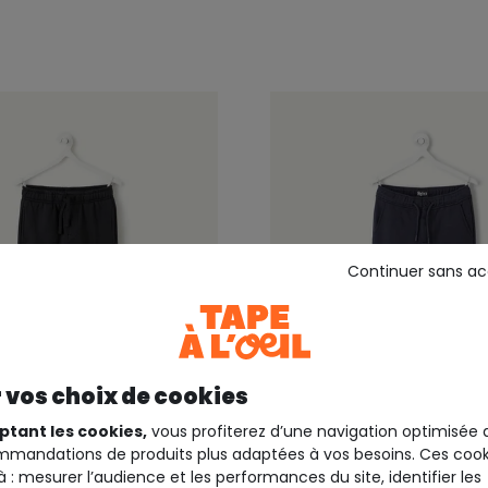
Continuer sans a
 vos choix de cookies
ptant les cookies,
vous profiterez d’une navigation optimisée 
mandations de produits plus adaptées à vos besoins. Ces cook
EIL
TAPE A L'OEIL
à : mesurer l’audience et les performances du site, identifier les
 garçon cargo noir taille
Pantalon garçon relax b