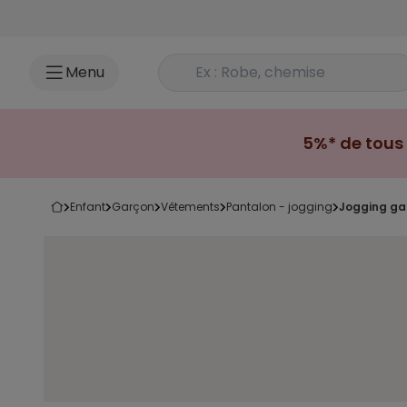
Accéder au contenu
Rechercher un produit
Menu
5%* de tous 
enfant
garçon
vêtements
pantalon - jogging
jogging ga