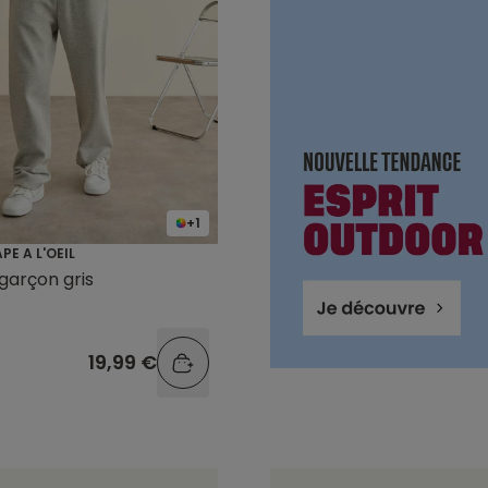
+1
PE A L'OEIL
garçon gris
19,99 €