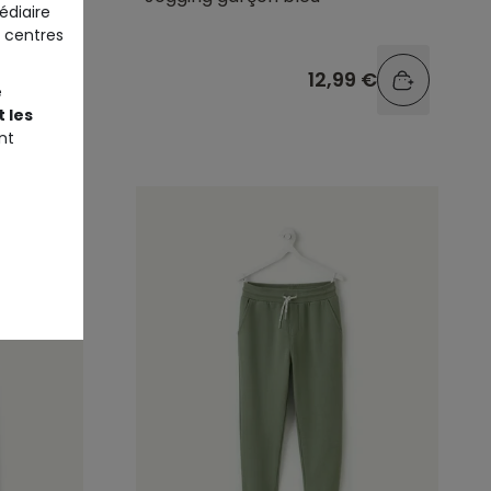
édiaire
 centres
9 €
12,99 €
e
 les
nt