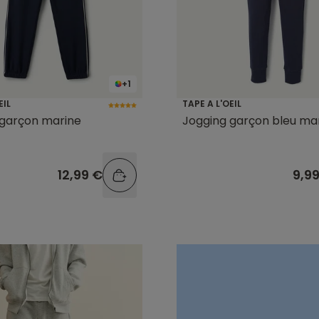
+1
EIL
TAPE A L'OEIL
 garçon marine
Jogging garçon bleu ma
12,99 €
9,9