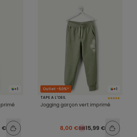
+1
Outlet -50%*
+1
TAPE A L'OEIL
mprimé
Jogging garçon vert imprimé
9 €
8,00 €
15,99 €