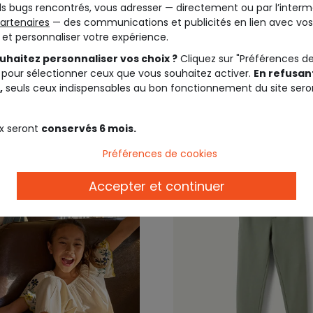
s bugs rencontrés, vous adresser — directement ou par l’interm
ée
marine
artenaires
— des communications et publicités en lien avec vos
t et personnaliser votre expérience.
15,99 €
19,9
uhaitez personnaliser vos choix ?
Cliquez sur "Préférences d
 pour sélectionner ceux que vous souhaitez activer.
En refusant
,
seuls ceux indispensables au bon fonctionnement du site sero
x seront
conservés 6 mois.
Préférences de cookies
Accepter et continuer