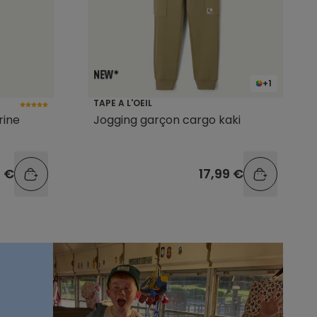
+1
TAPE A L'OEIL
rine
Jogging garçon cargo kaki
9 €
17,99 €