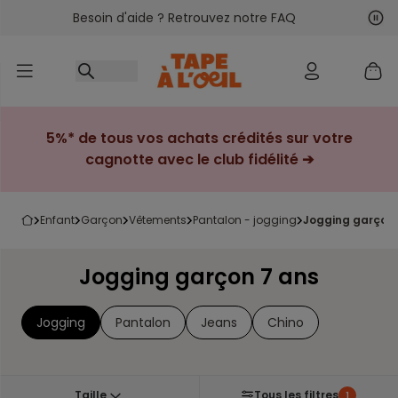
Besoin d'aide ? Retrouvez notre FAQ
Accéder au contenu
Sui
Pré
5%* de tous vos achats crédités sur votre
cagnotte avec le club fidélité ➔
enfant
garçon
vêtements
pantalon - jogging
jogging garçon
Jogging garçon 7 ans
Jogging
Pantalon
Jeans
Chino
Taille
Tous les filtres
1