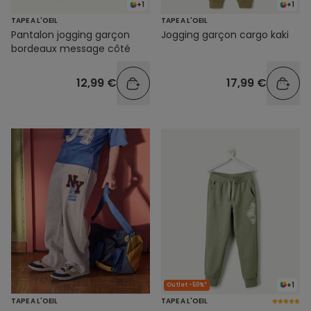
+1
+1
TAPE A L'OEIL
TAPE A L'OEIL
Pantalon jogging garçon
Jogging garçon cargo kaki
bordeaux message côté
12,99 €
17,99 €
+1
Outlet -50%*
TAPE A L'OEIL
TAPE A L'OEIL