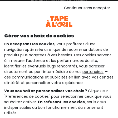
Basé sur 7 339 avis soumis à un contrôle
Voir l’attestation de confiance
Continuer sans accepter
Consulter les CGU
Téléchargez notre application
Découvrir notre application
Gérer vos choix de cookies
En acceptant les cookies,
vous profiterez d’une
navigation optimisée ainsi que de recommandations de
qui sommes-nous ?
produits plus adaptées à vos besoins. Ces cookies servent
à : mesurer l’audience et les performances du site,
besoin d'aide ?
identifier les éventuels bugs rencontrés, vous adresser —
directement ou par l’intermédiaire de nos
partenaires
—
le club fidélité
des communications et publicités en lien avec vos centres
d’intérêt et personnaliser votre expérience.
notre catalogue
Vous souhaitez personnaliser vos choix ?
Cliquez sur
"Préférences de cookies" pour sélectionner ceux que vous
souhaitez activer.
En refusant les cookies,
seuls ceux
Conditions générales de ventes et d'utilisation
indispensables au bon fonctionnement du site seront
Conditions d’utilisation des réseaux sociaux
utilisés.
Politique de confidentialité