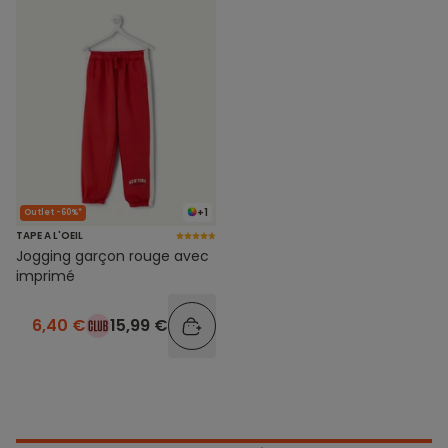
+1
Outlet -60%*
TAPE A L'OEIL
Jogging garçon rouge avec
imprimé
6,40 €
15,99 €