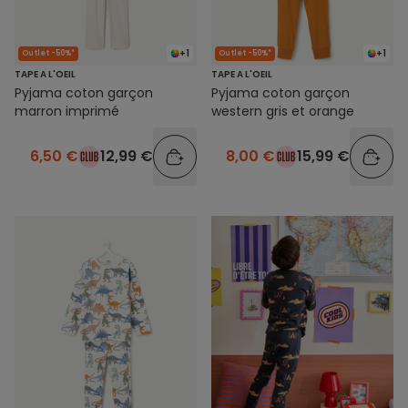
+1
+1
Outlet -50%*
Outlet -50%*
TAPE A L'OEIL
TAPE A L'OEIL
Pyjama coton garçon
Pyjama coton garçon
marron imprimé
western gris et orange
6,50 €
12,99 €
8,00 €
15,99 €