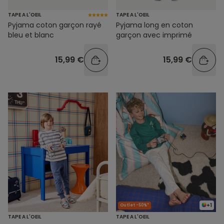
TAPE A L'OEIL
TAPE A L'OEIL
Pyjama coton garçon rayé
Pyjama long en coton
bleu et blanc
garçon avec imprimé
15,99 €
15,99 €
+1
Outlet -50%*
TAPE A L'OEIL
TAPE A L'OEIL