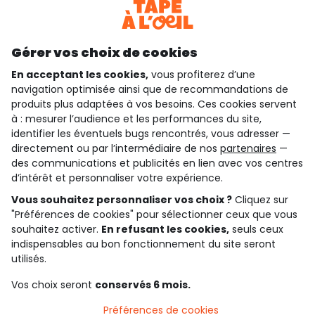
Découvrir notre application
Gérer vos choix de cookies
En acceptant les cookies,
vous profiterez d’une
navigation optimisée ainsi que de recommandations de
qui sommes-nous ?
produits plus adaptées à vos besoins. Ces cookies servent
à : mesurer l’audience et les performances du site,
besoin d'aide ?
identifier les éventuels bugs rencontrés, vous adresser —
directement ou par l’intermédiaire de nos
partenaires
—
le club fidélité
des communications et publicités en lien avec vos centres
d’intérêt et personnaliser votre expérience.
notre catalogue
Vous souhaitez personnaliser vos choix ?
Cliquez sur
"Préférences de cookies" pour sélectionner ceux que vous
souhaitez activer.
En refusant les cookies,
seuls ceux
Conditions générales de ventes et d'utilisation
indispensables au bon fonctionnement du site seront
Conditions d’utilisation des réseaux sociaux
utilisés.
Politique de confidentialité
*Conditions des offres
Vos choix seront
conservés 6 mois.
Cookies et données personnelles
Accessibilité : partiellement conforme
Préférences de cookies
Paramètres des cookies