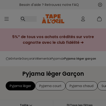
Besoin d'aide ? Retrouvez notre FAQ
Accéder au contenu
Sui
Pré
5%* de tous vos achats crédités sur votre
cagnotte avec le club fidélité ➔
enfant
garçon
vêtements
pyjama
pyjama léger garçon
Pyjama léger Garçon
Pyjama léger
Pyjama court
Pyjama chaud
Su
Taille
Tous les filtres