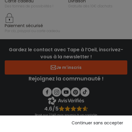
carte cadeau
livraison
des tonnes de possibilités !
gratuite dès 10€ d'achats
paiement sécurisé
par cb, paypal ou carte cadeau
Gardez le contact avec Tape à l’Oeil, inscrivez-
vous à la newsletter !
Je m'inscris
Rejoignez la communauté !
4.6/5
Basé sur 7 343 avis soumis à un contrôle
Voir l’attestation de confiance
Continuer sans accepter
Consulter les CGU
Téléchargez notre application