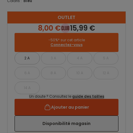
Coloris :
bleu
OUTLET
8,00 €
15,99 €
-50%* sur cet article
Connectez-vous
2 A
3 A
4 A
5 A
6 A
8 A
10 A
12 A
14 A
Un doute ? Consultez le
guide des tailles
Ajouter au panier
Disponibilité magasin