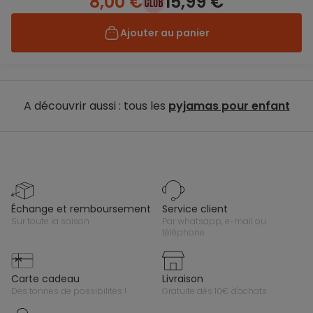
8,00 €
15,99 €
Ajouter au panier
A découvrir aussi : tous les
pyjamas pour enfant
échange et remboursement
service client
sur toute la saison
par whatsapp, e-mail ou
téléphone
carte cadeau
livraison
des tonnes de possibilités !
gratuite dès 10€ d'achats