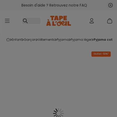
Besoin d'aide ? Retrouvez notre FAQ
Accéder au contenu
Sui
Pré
enfant
garçon
vêtements
pyjama
pyjama léger
pyjama coton
Outlet -50%*