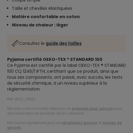
Coupe ample
Taille et chevilles élastiquées
Matière confortable en coton
Niveau de chaleur : léger
Consultez le
guide des tailles
Pyjama certifié OEKO-TEX ® STANDARD 100
Ce Pyjama est certifié par le label OEKO-TEX ® STANDARD
100 CQ 1246/1 IFTH, certifiant que ce produit, ainsi que
tous ses composants, ont passé, avec succès, les tests
de sécurité chimique, à un niveau supérieur à la
réglementation.
Ref. 18101_01923
Rendez-vous sur notre sélection de
pyjamas pour garçon
pour
découvrir tous les produits de la collection.
Découvrez également plus de
vêtements garçon
et
tenues de
garçon
.