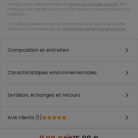
Plongez dans notre collection de
pyjamas chauds garçon
. Ne
manquez pas de découvrir aussi les autres indispensables de la
collection !
En quête de petits prix sans compromis sur le style ni la qualité :
découvrez notre sélection de
vêtements enfant en promotion
.
Composition et entretien
Caractéristiques environnementales
Livraison, échanges et retours
Avis clients (1)