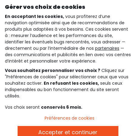
Découvrir notre application
Gérer vos choix de cookies
En acceptant les cookies,
vous profiterez d’une
navigation optimisée ainsi que de recommandations de
qui sommes-nous ?
produits plus adaptées à vos besoins. Ces cookies servent
à : mesurer l’audience et les performances du site,
besoin d'aide ?
identifier les éventuels bugs rencontrés, vous adresser —
directement ou par l’intermédiaire de nos
partenaires
—
le club fidélité
des communications et publicités en lien avec vos centres
d’intérêt et personnaliser votre expérience.
notre catalogue
Vous souhaitez personnaliser vos choix ?
Cliquez sur
"Préférences de cookies" pour sélectionner ceux que vous
souhaitez activer.
En refusant les cookies,
seuls ceux
indispensables au bon fonctionnement du site seront
Conditions générales de ventes et d'utilisation
Conditions d’utilisation des réseaux sociaux
utilisés.
Politique de confidentialité
*Conditions des offres
Vos choix seront
conservés 6 mois.
Cookies et données personnelles
Accessibilité : partiellement conforme
Préférences de cookies
Paramètres des cookies
Accepter et continuer