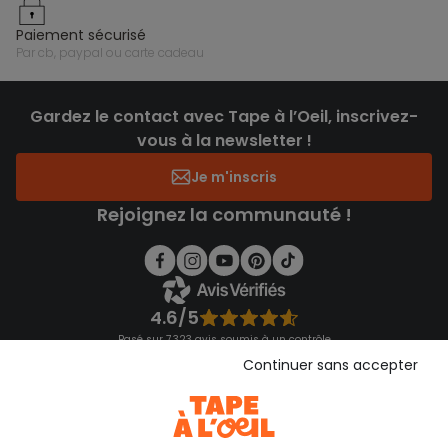
paiement sécurisé
par cb, paypal ou carte cadeau
Gardez le contact avec Tape à l’Oeil, inscrivez-
vous à la newsletter !
Je m'inscris
Rejoignez la communauté !
4.6/5
Basé sur 7 323 avis soumis à un contrôle
Voir l’attestation de confiance
Continuer sans accepter
Consulter les CGU
Téléchargez notre application