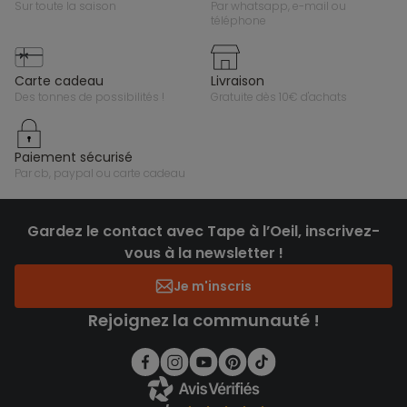
sur toute la saison
par whatsapp, e-mail ou
téléphone
carte cadeau
livraison
des tonnes de possibilités !
gratuite dès 10€ d'achats
paiement sécurisé
par cb, paypal ou carte cadeau
Gardez le contact avec Tape à l’Oeil, inscrivez-
vous à la newsletter !
Je m'inscris
Rejoignez la communauté !