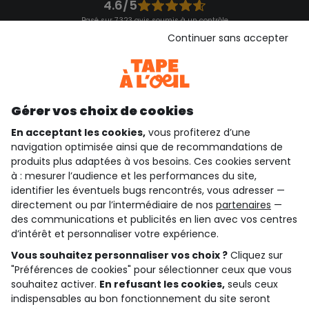
4.6/5
Basé sur 7 323 avis soumis à un contrôle
Voir l’attestation de confiance
Continuer sans accepter
Consulter les CGU
Téléchargez notre application
Découvrir notre application
Gérer vos choix de cookies
En acceptant les cookies,
vous profiterez d’une
navigation optimisée ainsi que de recommandations de
qui sommes-nous ?
produits plus adaptées à vos besoins. Ces cookies servent
à : mesurer l’audience et les performances du site,
besoin d'aide ?
identifier les éventuels bugs rencontrés, vous adresser —
directement ou par l’intermédiaire de nos
partenaires
—
le club fidélité
des communications et publicités en lien avec vos centres
d’intérêt et personnaliser votre expérience.
notre catalogue
Vous souhaitez personnaliser vos choix ?
Cliquez sur
"Préférences de cookies" pour sélectionner ceux que vous
souhaitez activer.
En refusant les cookies,
seuls ceux
indispensables au bon fonctionnement du site seront
Conditions générales de ventes et d'utilisation
Conditions d’utilisation des réseaux sociaux