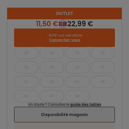
OUTLET
11,50 €
22,99 €
-50%* sur cet article
Connectez-vous
24
25
26
27
28
29
30
31
32
33
34
35
36
37
38
Un doute ? Consultez le
guide des tailles
Disponibilité magasin