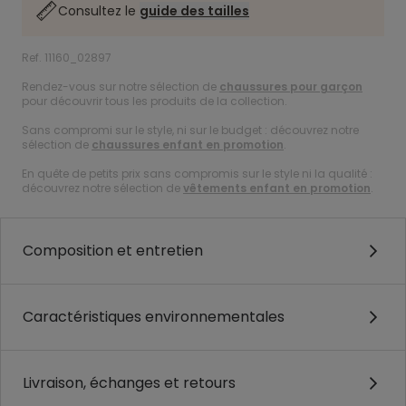
Consultez le
guide des tailles
Ref. 11160_02897
Rendez-vous sur notre sélection de
chaussures pour garçon
pour découvrir tous les produits de la collection.
Sans compromi sur le style, ni sur le budget : découvrez notre
sélection de
chaussures enfant en promotion
.
En quête de petits prix sans compromis sur le style ni la qualité :
découvrez notre sélection de
vêtements enfant en promotion
.
Composition et entretien
Caractéristiques environnementales
Livraison, échanges et retours