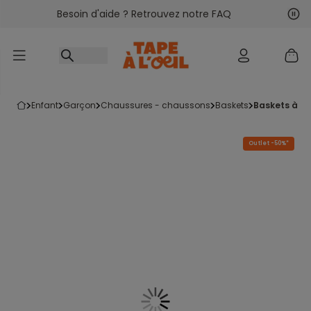
Besoin d'aide ? Retrouvez notre FAQ
Accéder au contenu
Sui
Pré
enfant
garçon
chaussures - chaussons
baskets
baskets à s
Outlet -50%*