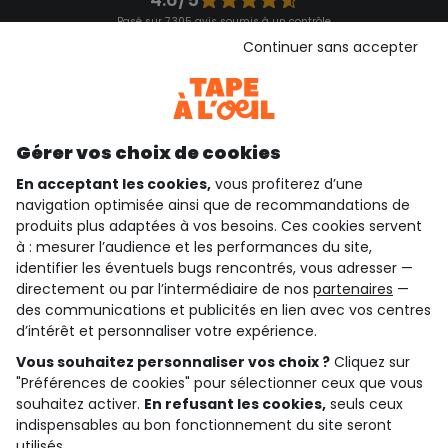
Basé sur 7 305 avis soumis à un contrôle
Voir l’attestation de confiance
Continuer sans accepter
Consulter les CGU
Téléchargez notre application
Découvrir notre application
Gérer vos choix de cookies
En acceptant les cookies,
vous profiterez d’une
navigation optimisée ainsi que de recommandations de
qui sommes-nous ?
produits plus adaptées à vos besoins. Ces cookies servent
à : mesurer l’audience et les performances du site,
besoin d'aide ?
identifier les éventuels bugs rencontrés, vous adresser —
directement ou par l’intermédiaire de nos
partenaires
—
le club fidélité
des communications et publicités en lien avec vos centres
d’intérêt et personnaliser votre expérience.
notre catalogue
Vous souhaitez personnaliser vos choix ?
Cliquez sur
"Préférences de cookies" pour sélectionner ceux que vous
souhaitez activer.
En refusant les cookies,
seuls ceux
indispensables au bon fonctionnement du site seront
Conditions générales de ventes et d'utilisation
Conditions d’utilisation des réseaux sociaux
utilisés.