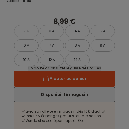
Coloris :
bleu
8,99 €
2 A
3 A
4 A
5 A
6 A
7 A
8 A
9 A
10 A
12 A
14 A
Un doute ? Consultez le
guide des tailles
Ajouter au panier
Disponibilité magasin
Livraison offerte en magasin dès 10€ d'achat
Retour & échanges gratuits toute la saison
Vendu et expédié par Tape à l'Oeil