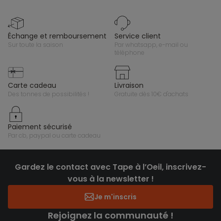
échange et remboursement
service client
sur toute la saison
par whatsapp, e-mail ou
téléphone
carte cadeau
livraison
des tonnes de possibilités !
gratuite dès 10€ d'achats
paiement sécurisé
par cb, paypal ou carte cadeau
Gardez le contact avec Tape à l’Oeil, inscrivez-
vous à la newsletter !
Je m'inscris
Rejoignez la communauté !