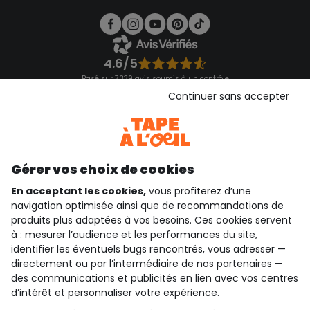
4.6/5
Basé sur 7 339 avis soumis à un contrôle
Voir l’attestation de confiance
Continuer sans accepter
Consulter les CGU
Téléchargez notre application
Découvrir notre application
Gérer vos choix de cookies
En acceptant les cookies,
vous profiterez d’une
navigation optimisée ainsi que de recommandations de
qui sommes-nous ?
produits plus adaptées à vos besoins. Ces cookies servent
à : mesurer l’audience et les performances du site,
besoin d'aide ?
identifier les éventuels bugs rencontrés, vous adresser —
directement ou par l’intermédiaire de nos
partenaires
—
le club fidélité
des communications et publicités en lien avec vos centres
d’intérêt et personnaliser votre expérience.
notre catalogue