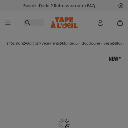
Besoin d'aide ? Retrouvez notre FAQ
Accéder au contenu
Sui
Pré
enfant
garçon
vêtements
manteau - doudoune - veste
blouso