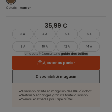
Coloris :
marron
35,99 €
3 A
4 A
5 A
6 A
8 A
10 A
12 A
14 A
Un doute ? Consultez le
guide des tailles
Ajouter au panier
Disponibilité magasin
Livraison offerte en magasin dès 10€ d'achat
Retour & échanges gratuits toute la saison
Vendu et expédié par Tape à l'Oeil