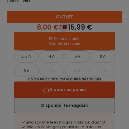
Coloris :
vert
OUTLET
8,00 €
15,99 €
-50%* sur cet article
Connectez-vous
2-3 A
4 A
5 A
6 A
8 A
10 A
12 A
14 A
Un doute ? Consultez le
guide des tailles
Ajouter au panier
Disponibilité magasin
Livraison offerte en magasin dès 10€ d'achat
Retour & échanges gratuits toute la saison