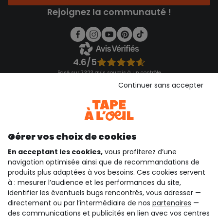
Rejoignez la communauté !
4.6/5
Basé sur 7 323 avis soumis à un contrôle
Voir l’attestation de confiance
Continuer sans accepter
Consulter les CGU
Téléchargez notre application
Découvrir notre application
Gérer vos choix de cookies
En acceptant les cookies,
vous profiterez d’une
navigation optimisée ainsi que de recommandations de
qui sommes-nous ?
produits plus adaptées à vos besoins. Ces cookies servent
à : mesurer l’audience et les performances du site,
besoin d'aide ?
identifier les éventuels bugs rencontrés, vous adresser —
directement ou par l’intermédiaire de nos
partenaires
—
le club fidélité
des communications et publicités en lien avec vos centres