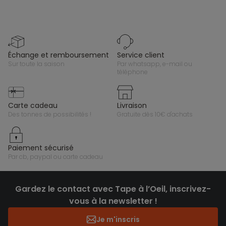
échange et remboursement
service client
sur toute la saison
par whatsapp, e-mail ou
téléphone
carte cadeau
livraison
des tonnes de possibilités !
gratuite dès 10€ d'achats
paiement sécurisé
par cb, paypal ou carte cadeau
Gardez le contact avec Tape à l’Oeil, inscrivez-
vous à la newsletter !
Je m'inscris