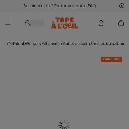
Besoin d'aide ? Retrouvez notre FAQ
Accéder au contenu
Sui
Pré
enfant
garçon
vêtements
maillot de bain
short de bain
short
Outlet -50%*