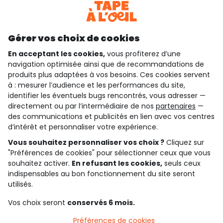
Découvrir notre application
Gérer vos choix de cookies
En acceptant les cookies,
vous profiterez d’une
navigation optimisée ainsi que de recommandations de
qui sommes-nous ?
produits plus adaptées à vos besoins. Ces cookies servent
à : mesurer l’audience et les performances du site,
besoin d'aide ?
identifier les éventuels bugs rencontrés, vous adresser —
directement ou par l’intermédiaire de nos
partenaires
—
le club fidélité
des communications et publicités en lien avec vos centres
d’intérêt et personnaliser votre expérience.
notre catalogue
Vous souhaitez personnaliser vos choix ?
Cliquez sur
"Préférences de cookies" pour sélectionner ceux que vous
souhaitez activer.
En refusant les cookies,
seuls ceux
indispensables au bon fonctionnement du site seront
Conditions générales de ventes et d'utilisation
Conditions d’utilisation des réseaux sociaux
utilisés.
Politique de confidentialité
*Conditions des offres
Vos choix seront
conservés 6 mois.
Cookies et données personnelles
Accessibilité : partiellement conforme
Préférences de cookies
Paramètres des cookies