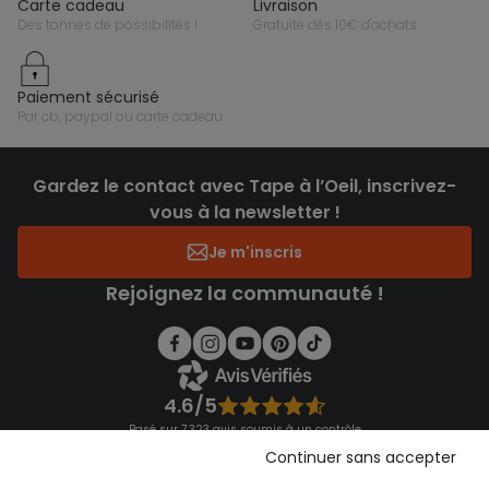
carte cadeau
livraison
des tonnes de possibilités !
gratuite dès 10€ d'achats
paiement sécurisé
par cb, paypal ou carte cadeau
Gardez le contact avec Tape à l’Oeil, inscrivez-
vous à la newsletter !
Je m'inscris
Rejoignez la communauté !
4.6/5
Basé sur 7 323 avis soumis à un contrôle
Voir l’attestation de confiance
Continuer sans accepter
Consulter les CGU
Téléchargez notre application