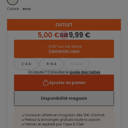
Coloris :
ecru
OUTLET
5,00 €
9,99 €
-50%* sur cet article
Connectez-vous
2-4 A
6-8 A
10-14 A
Un doute ? Consultez le
guide des tailles
Ajouter au panier
Disponibilité magasin
Livraison offerte en magasin dès 10€ d'achat
Retour & échanges gratuits toute la saison
Vendu et expédié par Tape à l'Oeil