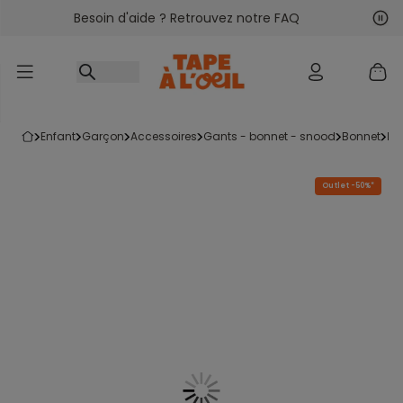
Besoin d'aide ? Retrouvez notre FAQ
Accéder au contenu
Sui
Pré
enfant
garçon
accessoires
gants - bonnet - snood
bonnet
b
Outlet -50%*