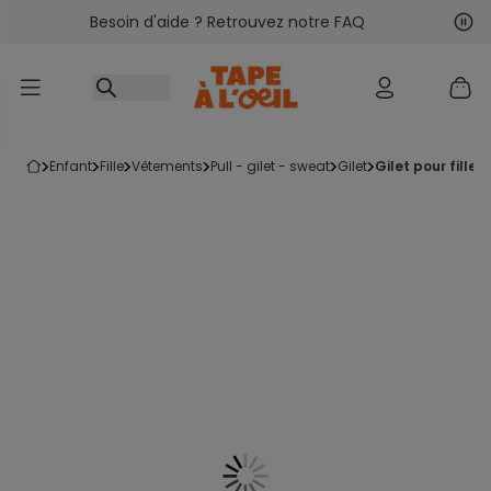
Besoin d'aide ? Retrouvez notre FAQ
Accéder au contenu
Sui
Pré
enfant
fille
vêtements
pull - gilet - sweat
gilet
gilet pour fill