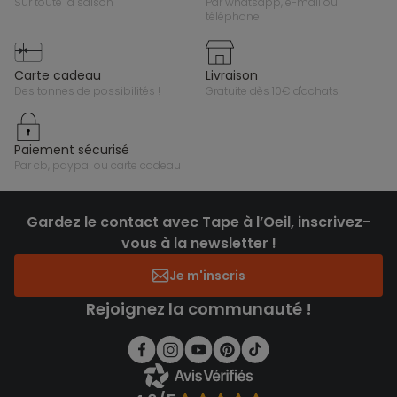
sur toute la saison
par whatsapp, e-mail ou
téléphone
carte cadeau
livraison
des tonnes de possibilités !
gratuite dès 10€ d'achats
paiement sécurisé
par cb, paypal ou carte cadeau
Gardez le contact avec Tape à l’Oeil, inscrivez-
vous à la newsletter !
Je m'inscris
Rejoignez la communauté !