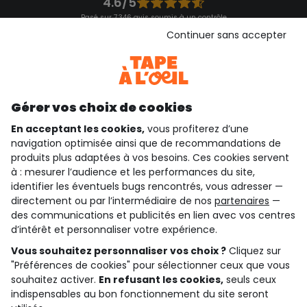
4.6/5
Basé sur 7 346 avis soumis à un contrôle
Voir l’attestation de confiance
Continuer sans accepter
Consulter les CGU
Téléchargez notre application
Découvrir notre application
Gérer vos choix de cookies
En acceptant les cookies,
vous profiterez d’une
navigation optimisée ainsi que de recommandations de
qui sommes-nous ?
produits plus adaptées à vos besoins. Ces cookies servent
à : mesurer l’audience et les performances du site,
besoin d'aide ?
identifier les éventuels bugs rencontrés, vous adresser —
directement ou par l’intermédiaire de nos
partenaires
—
le club fidélité
des communications et publicités en lien avec vos centres
d’intérêt et personnaliser votre expérience.
notre catalogue
Vous souhaitez personnaliser vos choix ?
Cliquez sur
"Préférences de cookies" pour sélectionner ceux que vous
souhaitez activer.
En refusant les cookies,
seuls ceux
indispensables au bon fonctionnement du site seront
Conditions générales de ventes et d'utilisation
Conditions d’utilisation des réseaux sociaux