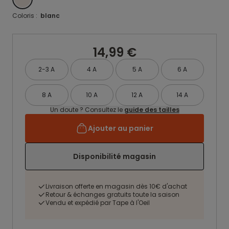
Coloris :
blanc
14,99 €
2-3 A
4 A
5 A
6 A
8 A
10 A
12 A
14 A
Un doute ? Consultez le
guide des tailles
Ajouter au panier
Disponibilité magasin
Livraison offerte en magasin dès 10€ d'achat
Retour & échanges gratuits toute la saison
Vendu et expédié par Tape à l'Oeil