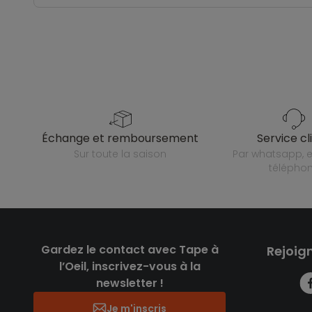
échange et remboursement
service cl
sur toute la saison
par whatsapp, e-mail ou
télépho
Gardez le contact avec Tape à
Rejoig
l’Oeil, inscrivez-vous à la
newsletter !
Je m'inscris