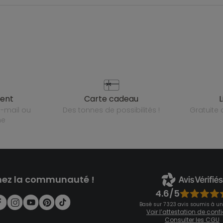
ient
carte cadeau
des tonnes de possibilités !
gratuit
ne
nez la communauté !
4.6/5
Basé sur 7 323 avis soumis à un
Voir l’attestation de con
Consulter les CGU