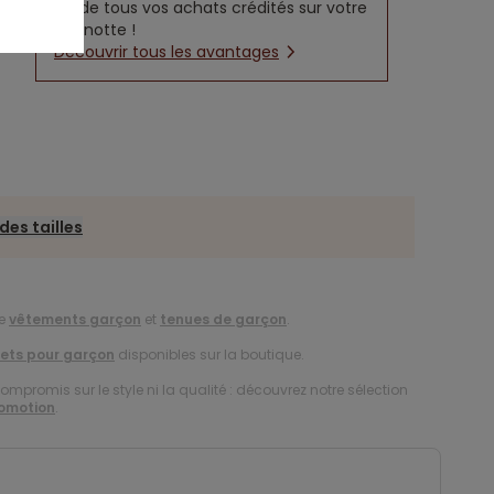
5% de tous vos achats crédités sur votre
cagnotte !
Découvrir tous les avantages
des tailles
de
vêtements garçon
et
tenues de garçon
.
lets pour garçon
disponibles sur la boutique.
compromis sur le style ni la qualité : découvrez notre sélection
romotion
.