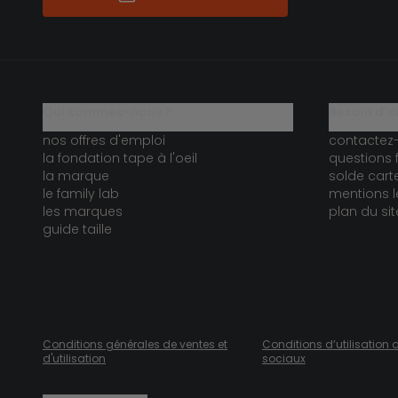
qui sommes-nous ?
besoin d'a
nos offres d'emploi
contactez
la fondation tape à l'oeil
questions 
la marque
solde car
le family lab
mentions l
les marques
plan du sit
guide taille
Conditions générales de ventes et
Conditions d’utilisation 
d'utilisation
sociaux