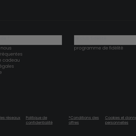
ide ?
le club fidélité
-nous
programme de fidélité
fréquentes
te cadeau
égales
e
des réseaux
Politique de
*Conditions des
Cookies et donn
confidentialité
offres
personnelles