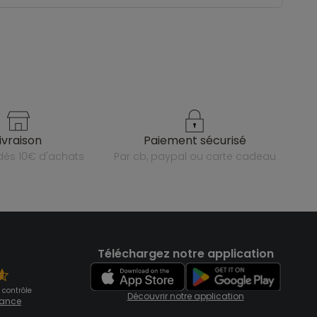
livraison
paiement sécurisé
e dès 10€ d'achats
par cb, paypal ou carte cadeau
Téléchargez notre application
 contrôle
Découvrir notre application
fiance