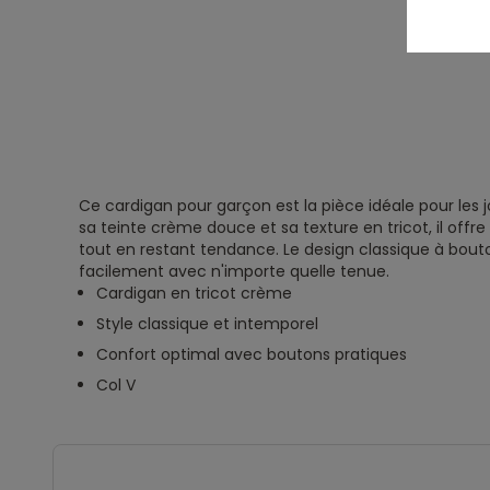
Ce cardigan pour garçon est la pièce idéale pour les 
sa teinte crème douce et sa texture en tricot, il offr
tout en restant tendance. Le design classique à bout
facilement avec n'importe quelle tenue.
Cardigan en tricot crème
Style classique et intemporel
Confort optimal avec boutons pratiques
Col V