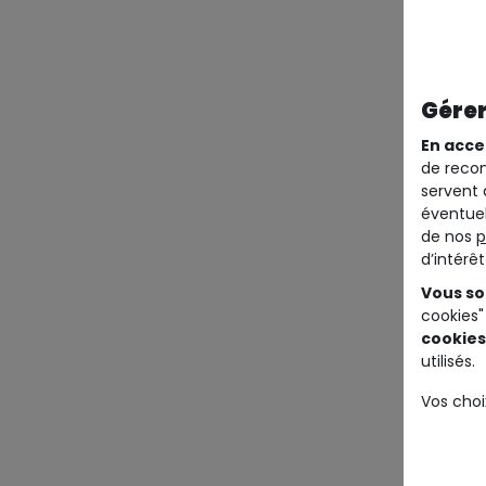
Gérer
En acce
de recom
servent 
éventuel
de nos
p
d’intérê
Vous so
cookies"
cookies
utilisés.
Vos choi