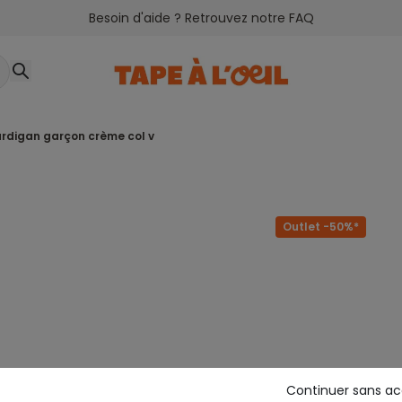
Besoin d'aide ? Retrouvez notre FAQ
ardigan garçon crème col v
Outlet -50%*
Continuer sans a