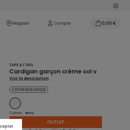
Suivan
Précéd
Magasin
Compte
0,00 €
TAPE A L'OEIL
Cardigan garçon crème col v
Voir la description
COTON BIOLOGIQUE
ECRU
Coloris :
ecru
OUTLET
ccepter