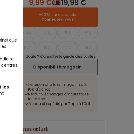
9,99 €
19,99 €
-50%* sur cet article
Connectez-vous
2-3 A
4 A
5 A
6 A
ainsi que
ies
8 A
10 A
12 A
14 A
Un doute ? Consultez le
guide des tailles
édiaire
 centres
Disponibilité magasin
e
Livraison offerte en magasin dès
 les
10€ d'achat
nt
Retour & échanges gratuits toute
la saison
Vendu et expédié par Tape à l'Oeil
CLUB FIDÉLITÉ