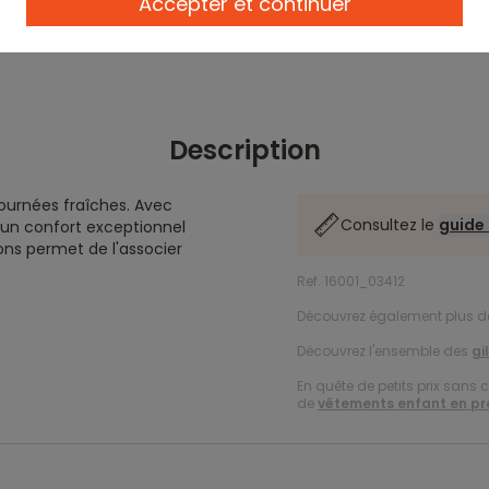
Accepter et continuer
Description
journées fraîches. Avec
Consultez le
guide 
e un confort exceptionnel
ons permet de l'associer
Ref. 16001_03412
Découvrez également plus 
Découvrez l'ensemble des
gi
En quête de petits prix sans 
de
vêtements enfant en p