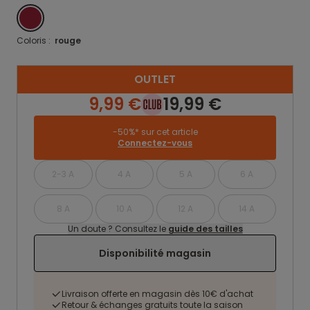
ROUGE
Coloris :
rouge
OUTLET
9,99 €
19,99 €
-50%* sur cet article
Connectez-vous
2-3 A
4 A
5 A
6 A
8 A
10 A
12 A
14 A
Un doute ? Consultez le
guide des tailles
Disponibilité magasin
Livraison offerte en magasin dès 10€ d'achat
Retour & échanges gratuits toute la saison