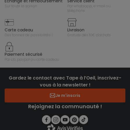
échange et remboursement
service client
sur toute la saison
par whatsapp, e-mail ou
téléphone
carte cadeau
livraison
des tonnes de possibilités !
gratuite dès 10€ d'achats
paiement sécurisé
par cb, paypal ou carte cadeau
Gardez le contact avec Tape à l’Oeil, inscrivez-
vous à la newsletter !
Je m'inscris
Rejoignez la communauté !