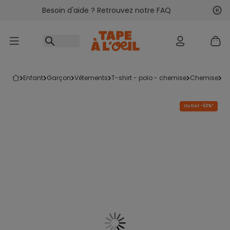
Besoin d'aide ? Retrouvez notre FAQ
Accéder au contenu
Sui
Pré
enfant
garçon
vêtements
t-shirt - polo - chemise
chemise
Outlet -50%*