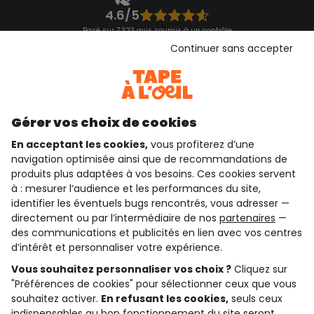
4.6/5
Basé sur 7 323 avis soumis à un contrôle
Voir l’attestation de confiance
Continuer sans accepter
Consulter les CGU
Téléchargez notre application
Découvrir notre application
Gérer vos choix de cookies
En acceptant les cookies,
vous profiterez d’une
navigation optimisée ainsi que de recommandations de
qui sommes-nous ?
produits plus adaptées à vos besoins. Ces cookies servent
à : mesurer l’audience et les performances du site,
besoin d'aide ?
identifier les éventuels bugs rencontrés, vous adresser —
directement ou par l’intermédiaire de nos
partenaires
—
le club fidélité
des communications et publicités en lien avec vos centres
d’intérêt et personnaliser votre expérience.
notre catalogue
Vous souhaitez personnaliser vos choix ?
Cliquez sur
"Préférences de cookies" pour sélectionner ceux que vous
souhaitez activer.
En refusant les cookies,
seuls ceux
indispensables au bon fonctionnement du site seront
Conditions générales de ventes et d'utilisation