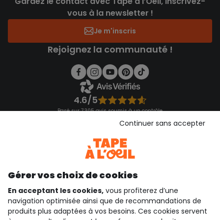
Gardez le contact avec Tape à l’Oeil, inscrivez-
vous à la newsletter !
Je m'inscris
Rejoignez la communauté !
4.6/5
Basé sur 7 305 avis soumis à un contrôle
Voir l’attestation de confiance
Continuer sans accepter
Consulter les CGU
Téléchargez notre application
Découvrir notre application
Gérer vos choix de cookies
En acceptant les cookies,
vous profiterez d’une
navigation optimisée ainsi que de recommandations de
qui sommes-nous ?
produits plus adaptées à vos besoins. Ces cookies servent