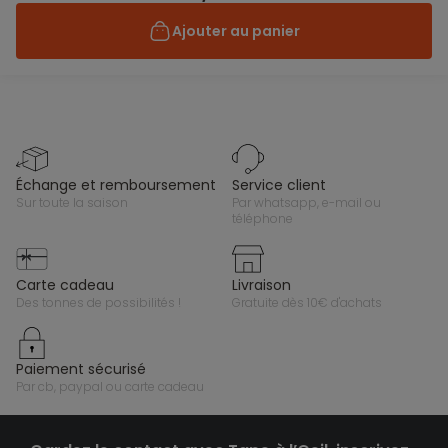
Ajouter au panier
échange et remboursement
service client
sur toute la saison
par whatsapp, e-mail ou
téléphone
carte cadeau
livraison
des tonnes de possibilités !
gratuite dès 10€ d'achats
paiement sécurisé
par cb, paypal ou carte cadeau