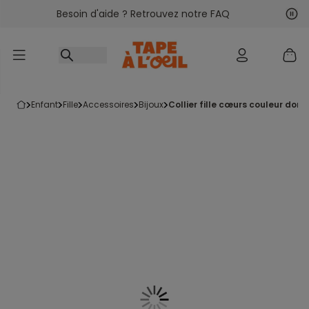
Besoin d'aide ? Retrouvez notre FAQ
Accéder au contenu
Sui
Pré
enfant
fille
accessoires
bijoux
collier fille cœurs couleur doré