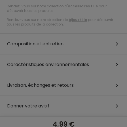
Rendez-vous sur notre collection d'
accessoires fille
pour
découvrir tous les produits.
Rendez-vous sur notre sélection de
bijoux fille
pour découvrir
tous les produits de la collection.
Composition et entretien
Caractéristiques environnementales
Livraison, échanges et retours
Donner votre avis !
4,99 €