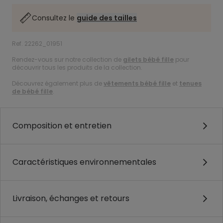
Consultez le
guide des tailles
Ref. 22262_01951
Rendez-vous sur notre collection de
gilets bébé fille
pour
découvrir tous les produits de la collection.
Découvrez également plus de
vêtements bébé fille
et
tenues
de bébé fille
.
Composition et entretien
Caractéristiques environnementales
Livraison, échanges et retours