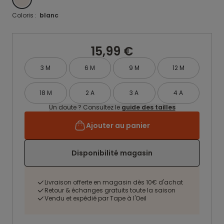
Coloris :
blanc
15,99 €
3 M
6 M
9 M
12 M
18 M
2 A
3 A
4 A
Un doute ? Consultez le
guide des tailles
Ajouter au panier
Disponibilité magasin
Livraison offerte en magasin dès 10€ d'achat
Retour & échanges gratuits toute la saison
Vendu et expédié par Tape à l'Oeil