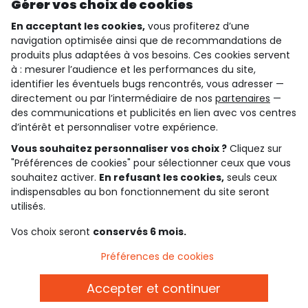
Gérer vos choix de cookies
En acceptant les cookies,
vous profiterez d’une
navigation optimisée ainsi que de recommandations de
qui sommes-nous ?
produits plus adaptées à vos besoins. Ces cookies servent
à : mesurer l’audience et les performances du site,
besoin d'aide ?
identifier les éventuels bugs rencontrés, vous adresser —
directement ou par l’intermédiaire de nos
partenaires
—
le club fidélité
des communications et publicités en lien avec vos centres
d’intérêt et personnaliser votre expérience.
notre catalogue
Vous souhaitez personnaliser vos choix ?
Cliquez sur
"Préférences de cookies" pour sélectionner ceux que vous
souhaitez activer.
En refusant les cookies,
seuls ceux
indispensables au bon fonctionnement du site seront
Conditions générales de ventes et d'utilisation
Conditions d’utilisation des réseaux sociaux
utilisés.
Politique de confidentialité
*Conditions des offres
Vos choix seront
conservés 6 mois.
Cookies et données personnelles
Accessibilité : partiellement conforme
Préférences de cookies
Paramètres des cookies
Accepter et continuer
Français