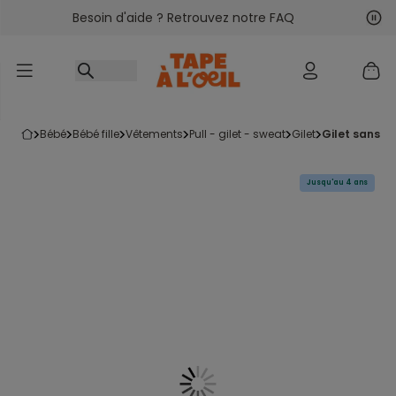
Besoin d'aide ? Retrouvez notre FAQ
Accéder au contenu
Sui
Pré
bébé
bébé fille
vêtements
pull - gilet - sweat
gilet
gilet sans 
Jusqu'au 4 ans