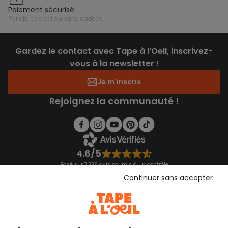
paiement sécurisé
par cb, paypal ou carte cadeau
Gardez le contact avec Tape à l’Oeil, inscrivez-
vous à la newsletter !
Je m'inscris
Rejoignez la communauté !
4.6/5
Basé sur 7 339 avis soumis à un contrôle
Voir l’attestation de confiance
Continuer sans accepter
Consulter les CGU
Téléchargez notre application
Découvrir notre application