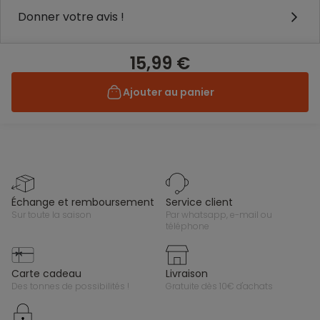
Donner votre avis !
15,99 €
Ajouter au panier
échange et remboursement
service client
sur toute la saison
par whatsapp, e-mail ou
téléphone
carte cadeau
livraison
des tonnes de possibilités !
gratuite dès 10€ d'achats