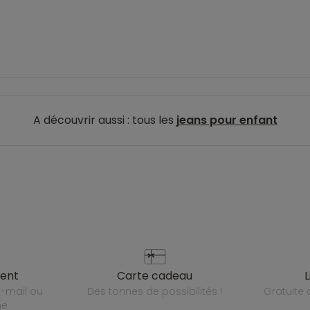
A découvrir aussi : tous les
jeans pour enfant
ient
carte cadeau
des tonnes de possibilités !
gratuit
ne