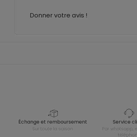
Donner votre avis !
échange et remboursement
service cl
sur toute la saison
par whatsapp, e-mail ou
télépho