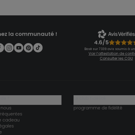
nez la communauté !
4.6/5
Basé sur 7 339 avis soumis à un
Voir l’attestation de con
Consulter les CGU
ide ?
le club fidélité
-nous
programme de fidélité
fréquentes
te cadeau
égales
e