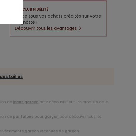
CLUB FIDÉLITÉ
5% de tous vos achats crédités sur votre
cagnotte !
Découvrir tous les avantages
des tailles
tion de
jeans garçon
pour découvrir tous les produits de la
tion de
pantalons pour garçon
pour découvrir tous les
de
vêtements garçon
et
tenues de garçon
.