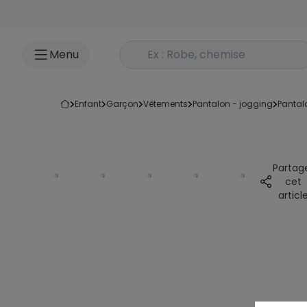
Accéder au contenu
Rechercher un produit
Menu
enfant
garçon
vêtements
pantalon - jogging
pantal
Partag
cet
articl