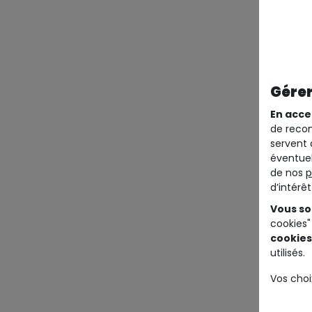
Gérer
En acce
de recom
servent 
éventuel
de nos
p
d’intérê
Vous so
cookies"
cookies
utilisés.
Vos choi