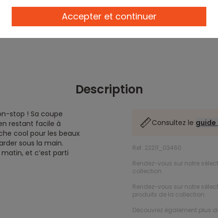
Accepter et continuer
Description
on-stop ! Sa coupe
Consultez le
guide 
n restant facile à
uche cool pour les beaux
arder sous la main.
Ref. 22211_03460
matin, et c’est parti
Rendez-vous sur notre sélec
collection.
Rendez-vous sur notre sélec
produits de la collection.
Découvrez également plus 