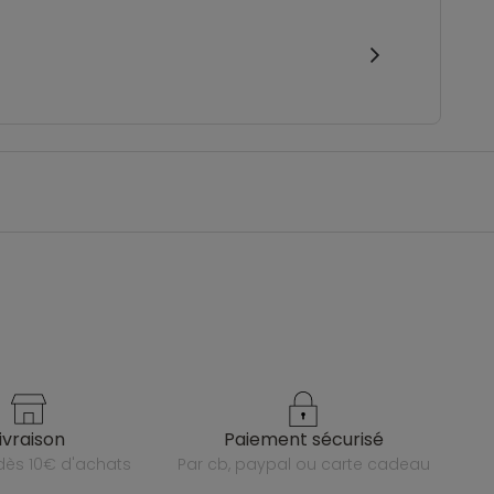
livraison
paiement sécurisé
e dès 10€ d'achats
par cb, paypal ou carte cadeau