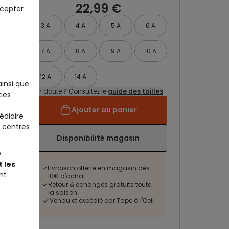
22,99 €
ccepter
3 A
4 A
5 A
6 A
7 A
8 A
9 A
10 A
12 A
14 A
ainsi que
Un doute ? Consultez le
guide des tailles
ies
Ajouter au panier
édiaire
 centres
Disponibilité magasin
e
 les
Livraison offerte en magasin dès
nt
10€ d'achat
Retour & échanges gratuits toute
la saison
Vendu et expédié par Tape à l'Oeil