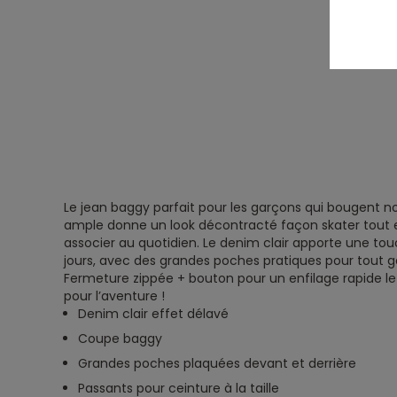
Le jean baggy parfait pour les garçons qui bougent n
ample donne un look décontracté façon skater tout e
associer au quotidien. Le denim clair apporte une to
jours, avec des grandes poches pratiques pour tout g
Fermeture zippée + bouton pour un enfilage rapide le 
pour l’aventure !
Denim clair effet délavé
Coupe baggy
Grandes poches plaquées devant et derrière
Passants pour ceinture à la taille