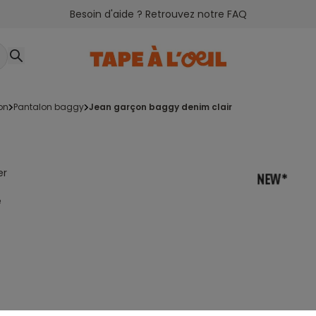
Besoin d'aide ? Retrouvez notre FAQ
on
pantalon baggy
jean garçon baggy denim clair
er
e