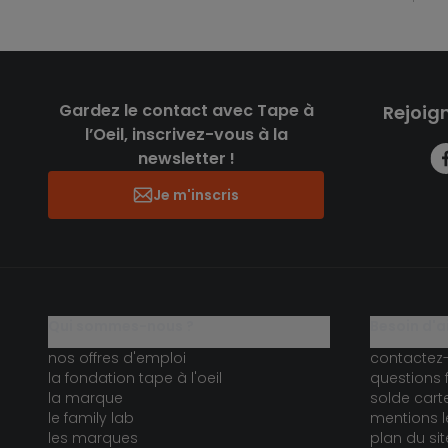
Gardez le contact avec Tape à
Rejoig
l’Oeil, inscrivez-vous à la
newsletter !
Je m'inscris
qui sommes-nous ?
besoin d'a
nos offres d'emploi
contactez
la fondation tape à l'oeil
questions 
la marque
solde car
le family lab
mentions l
les marques
plan du sit