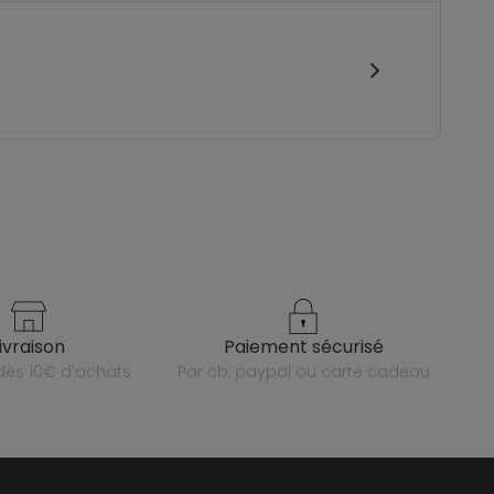
livraison
paiement sécurisé
e dès 10€ d'achats
par cb, paypal ou carte cadeau