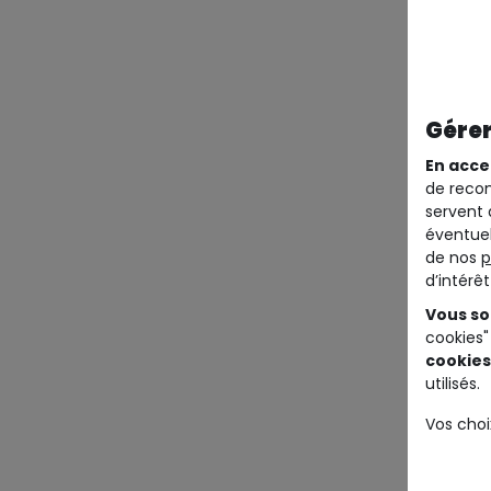
Gérer
En acce
de recom
servent 
éventuel
de nos
p
d’intérê
Vous so
cookies"
cookies
utilisés.
Vos choi