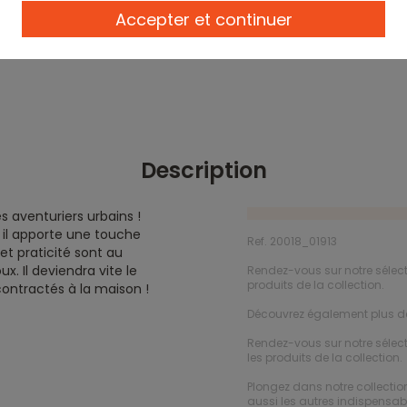
Accepter et continuer
Description
s aventuriers urbains !
 il apporte une touche
Ref. 20018_01913
et praticité sont au
x. Il deviendra vite le
Rendez-vous sur notre sélec
produits de la collection.
ontractés à la maison !
Découvrez également plus 
Rendez-vous sur notre sélec
les produits de la collection.
Plongez dans notre collecti
aussi les autres indispensabl