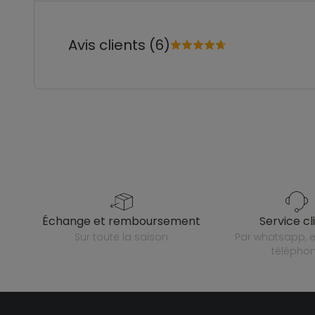
Avis clients (6)
échange et remboursement
service cl
sur toute la saison
par whatsapp, e-mail ou
télépho