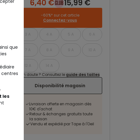
6,40 €
15,99 €
ccepter
-60%* sur cet article
Connectez-vous
3 A
4 A
5 A
6 A
ainsi que
7 A
8 A
9 A
10 A
ies
12 A
14 A
édiaire
 centres
Un doute ? Consultez le
guide des tailles
Disponibilité magasin
e
 les
nt
Livraison offerte en magasin dès
10€ d'achat
Retour & échanges gratuits toute
la saison
Vendu et expédié par Tape à l'Oeil