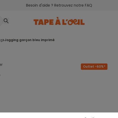
Besoin d'aide ? Retrouvez notre FAQ
ng
jogging garçon bleu imprimé
er
Outlet -60%*
e