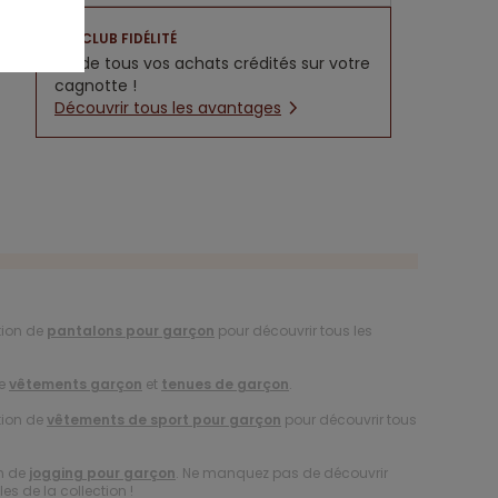
CLUB FIDÉLITÉ
5% de tous vos achats crédités sur votre
cagnotte !
Découvrir tous les avantages
tion de
pantalons pour garçon
pour découvrir tous les
de
vêtements garçon
et
tenues de garçon
.
tion de
vêtements de sport pour garçon
pour découvrir tous
on de
jogging pour garçon
. Ne manquez pas de découvrir
es de la collection !