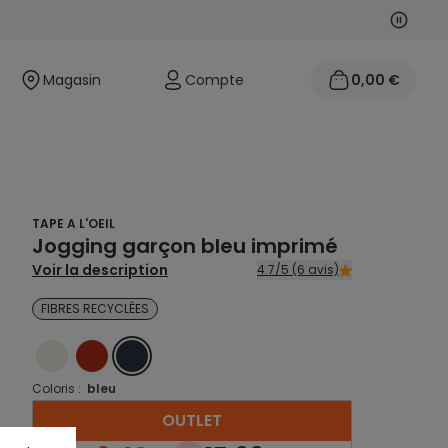
Suivan
Précéd
Magasin
Compte
0,00 €
TAPE A L'OEIL
Jogging garçon bleu imprimé
Voir la description
4.7/5 (6 avis)
FIBRES RECYCLÉES
ECRU
ROUGE
BLEU
Coloris :
bleu
OUTLET