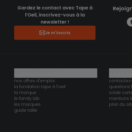
Gardez le contact avec Tape à
Rejoig
l’Oeil, inscrivez-vous à la
newsletter !
Je m'inscris
qui sommes-nous ?
besoin d'a
nos offres d'emploi
contactez
la fondation tape à l'oeil
questions 
la marque
solde car
le family lab
mentions l
les marques
plan du sit
guide taille