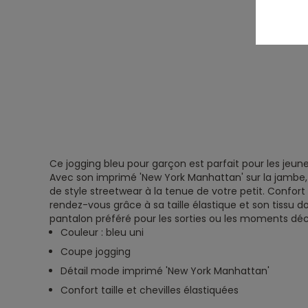
Ce jogging bleu pour garçon est parfait pour les jeune
Avec son imprimé 'New York Manhattan' sur la jambe,
de style streetwear à la tenue de votre petit. Confort 
rendez-vous grâce à sa taille élastique et son tissu dou
pantalon préféré pour les sorties ou les moments déc
Couleur : bleu uni
Coupe jogging
Détail mode imprimé 'New York Manhattan'
Confort taille et chevilles élastiquées