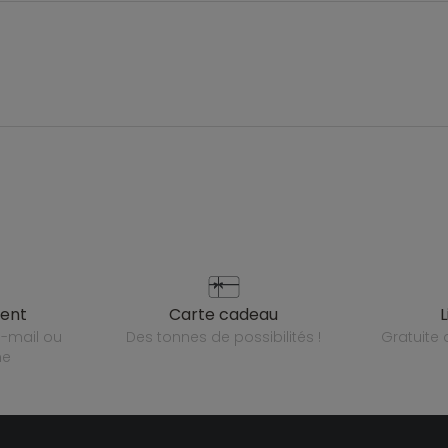
ient
carte cadeau
des tonnes de possibilités !
gratuit
ne