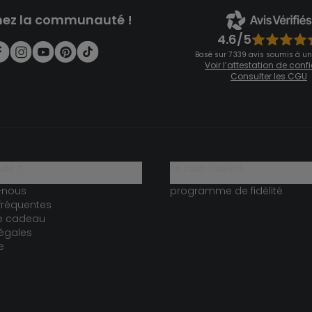
nez la communauté !
4.6/5
Basé sur 7 339 avis soumis à un
Voir l’attestation de con
Consulter les CGU
ide ?
le club fidélité
-nous
programme de fidélité
fréquentes
te cadeau
égales
e