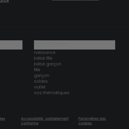
fiance
notre catalogue
naissance
bébé fille
bébé garçon
fille
garçon
soldes
outlet
nos thématiques
ées
Accessibilité : partiellement
Paramètres des
conforme
cookies