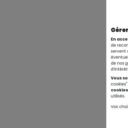
Gérer
En acce
de recom
servent 
éventuel
de nos
p
d’intérê
Vous so
cookies"
cookies
utilisés.
Vos choi