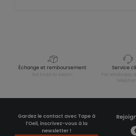
échange et remboursement
service cl
sur toute la saison
par whatsapp, e-mail ou
télépho
Gardez le contact avec Tape à
Rejoig
l’Oeil, inscrivez-vous à la
newsletter !