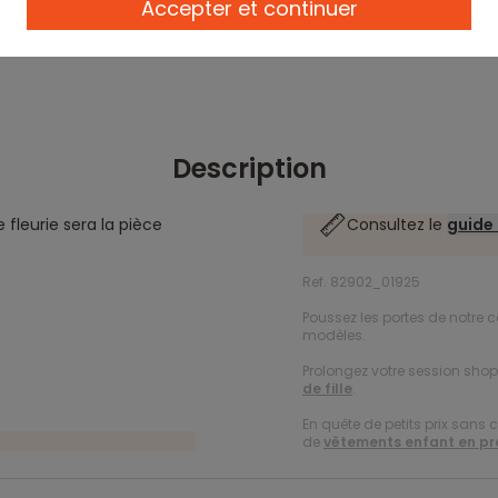
Accepter et continuer
Description
 fleurie sera la pièce
Consultez le
guide 
Ref. 82902_01925
Poussez les portes de notre c
modèles.
Prolongez votre session shopp
de fille
.
En quête de petits prix sans 
de
vêtements enfant en p