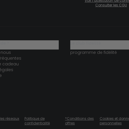
Voir l’attestation de con
Consulter les CGU
ide ?
le club fidélité
-nous
programme de fidélité
fréquentes
te cadeau
égales
e
des réseaux
Politique de
*Conditions des
Cookies et donn
confidentialité
offres
personnelles