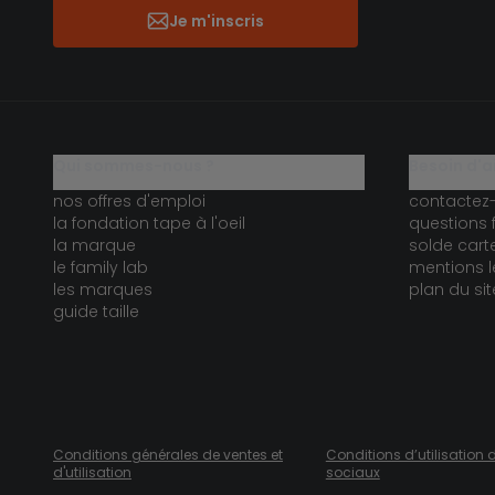
Je m'inscris
qui sommes-nous ?
besoin d'a
nos offres d'emploi
contactez
la fondation tape à l'oeil
questions 
la marque
solde car
le family lab
mentions l
les marques
plan du sit
guide taille
Conditions générales de ventes et
Conditions d’utilisation 
d'utilisation
sociaux