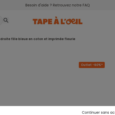
Besoin d'aide ? Retrouvez notre FAQ
droite fille bleue en coton et imprimée fleurie
Outlet -60%*
Continuer sans a