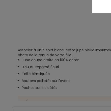
Associez à un t-shirt blanc, cette jupe bleue imprimée
phare de la tenue de votre fille.
Jupe coupe droite en 100% coton
Bleu et imprimé fleuri
Taille élastiquée
Boutons pailletés sur l'avant
Poches sur les côtés