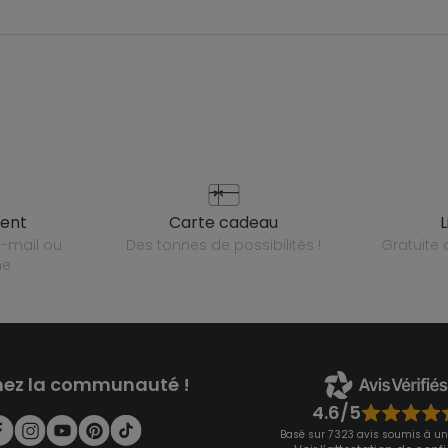
ient
carte cadeau
des tonnes de possibilités !
gratuit
ne
nez la communauté !
4.6/5
Basé sur 7 323 avis soumis à un