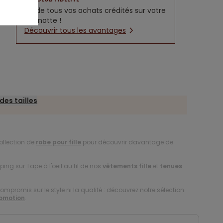
5% de tous vos achats crédités sur votre
cagnotte !
Découvrir tous les avantages
des tailles
ollection de
robe pour fille
pour découvrir davantage de
ing sur Tape à l'oeil au fil de nos
vêtements fille
et
tenues
compromis sur le style ni la qualité : découvrez notre sélection
romotion
.