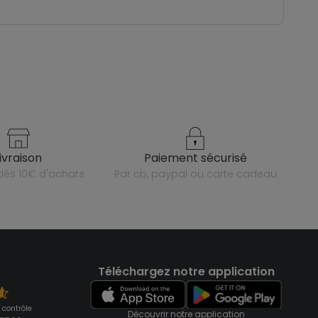
livraison
paiement sécurisé
e dès 10€ d'achats
par cb, paypal ou carte cadeau
Téléchargez notre application
 contrôle
Découvrir notre application