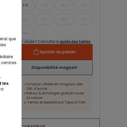
2 A
3 A
4 A
5 A
6 A
8 A
10 A
12 A
14 A
ainsi que
Un doute ? Consultez le
guide des tailles
ies
Ajouter au panier
édiaire
 centres
Disponibilité magasin
e
 les
Livraison offerte en magasin dès
10€ d'achat
nt
Retour & échanges gratuits toute
la saison
Vendu et expédié par Tape à l'Oeil
CLUB FIDÉLITÉ