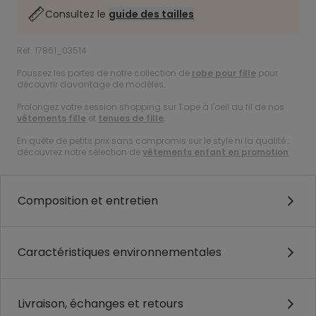
Consultez le
guide des tailles
Ref. 17861_03514
Poussez les portes de notre collection de
robe pour fille
pour
découvrir davantage de modèles.
Prolongez votre session shopping sur Tape à l'oeil au fil de nos
vêtements fille
et
tenues de fille
.
En quête de petits prix sans compromis sur le style ni la qualité :
découvrez notre sélection de
vêtements enfant en promotion
.
Composition et entretien
Caractéristiques environnementales
Livraison, échanges et retours