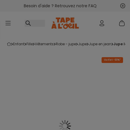
Besoin d'aide ? Retrouvez notre FAQ
Accéder au contenu
Sui
Pré
enfant
fille
vêtements
robe - jupe
jupe
jupe en jean
jupe lon
Outlet -60%*