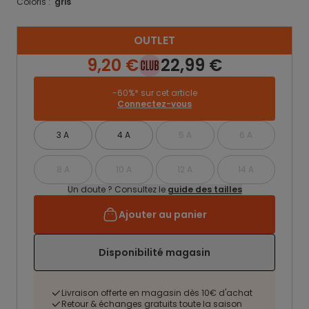
Coloris :
gris
OUTLET
9,20 €
22,99 €
-60%* sur cet article
Connectez-vous
3 A
4 A
5 A
6 A
8 A
10 A
12 A
14 A
Un doute ? Consultez le
guide des tailles
Ajouter au panier
Disponibilité magasin
Livraison offerte en magasin dès 10€ d'achat
Retour & échanges gratuits toute la saison