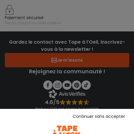
paiement sécurisé
par cb, paypal ou carte cadeau
Gardez le contact avec Tape à l’Oeil, inscrivez-
vous à la newsletter !
Je m'inscris
Rejoignez la communauté !
4.6/5
Basé sur 7 343 avis soumis à un contrôle
Voir l’attestation de confiance
Continuer sans accepter
Consulter les CGU
Téléchargez notre application