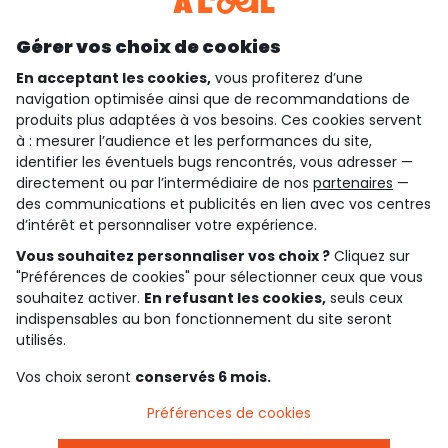
Découvrir notre application
Gérer vos choix de cookies
En acceptant les cookies,
vous profiterez d’une
navigation optimisée ainsi que de recommandations de
qui sommes-nous ?
produits plus adaptées à vos besoins. Ces cookies servent
à : mesurer l’audience et les performances du site,
besoin d'aide ?
identifier les éventuels bugs rencontrés, vous adresser —
directement ou par l’intermédiaire de nos
partenaires
—
le club fidélité
des communications et publicités en lien avec vos centres
d’intérêt et personnaliser votre expérience.
notre catalogue
Vous souhaitez personnaliser vos choix ?
Cliquez sur
"Préférences de cookies" pour sélectionner ceux que vous
souhaitez activer.
En refusant les cookies,
seuls ceux
indispensables au bon fonctionnement du site seront
Conditions générales de ventes et d'utilisation
Conditions d’utilisation des réseaux sociaux
utilisés.
Politique de confidentialité
*Conditions des offres
Vos choix seront
conservés 6 mois.
Cookies et données personnelles
Accessibilité : partiellement conforme
Préférences de cookies
Paramètres des cookies