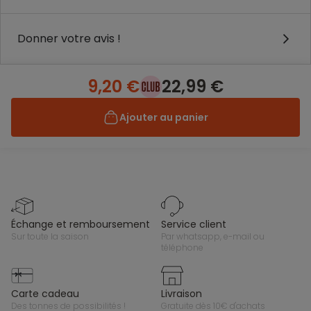
Donner votre avis !
9,20 €
22,99 €
Ajouter au panier
échange et remboursement
service client
sur toute la saison
par whatsapp, e-mail ou
téléphone
carte cadeau
livraison
des tonnes de possibilités !
gratuite dès 10€ d'achats