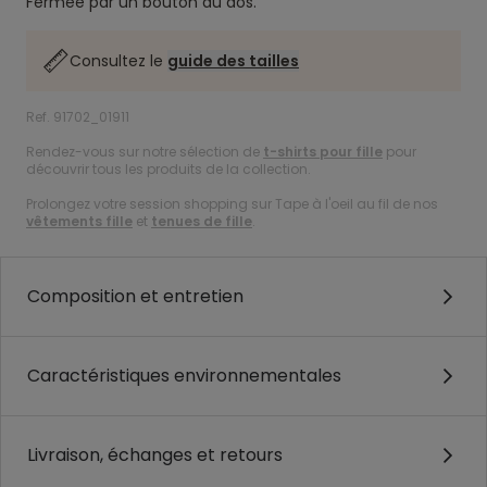
Fermée par un bouton au dos.
Consultez le
guide des tailles
Ref. 91702_01911
Rendez-vous sur notre sélection de
t-shirts pour fille
pour
découvrir tous les produits de la collection.
Prolongez votre session shopping sur Tape à l'oeil au fil de nos
vêtements fille
et
tenues de fille
.
Composition et entretien
Caractéristiques environnementales
Livraison, échanges et retours