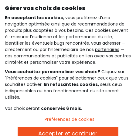
Découvrir notre application
Gérer vos choix de cookies
En acceptant les cookies,
vous profiterez d’une
navigation optimisée ainsi que de recommandations de
qui sommes-nous ?
produits plus adaptées à vos besoins. Ces cookies servent
à : mesurer l’audience et les performances du site,
besoin d'aide ?
identifier les éventuels bugs rencontrés, vous adresser —
directement ou par l’intermédiaire de nos
partenaires
—
le club fidélité
des communications et publicités en lien avec vos centres
d’intérêt et personnaliser votre expérience.
notre catalogue
Vous souhaitez personnaliser vos choix ?
Cliquez sur
"Préférences de cookies" pour sélectionner ceux que vous
souhaitez activer.
En refusant les cookies,
seuls ceux
indispensables au bon fonctionnement du site seront
Conditions générales de ventes et d'utilisation
Conditions d’utilisation des réseaux sociaux
utilisés.
Politique de confidentialité
*Conditions des offres
Vos choix seront
conservés 6 mois.
Cookies et données personnelles
Accessibilité : partiellement conforme
Préférences de cookies
Paramètres des cookies
Accepter et continuer