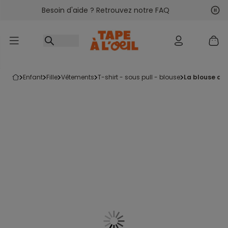
Besoin d'aide ? Retrouvez notre FAQ
Accéder au contenu
Sui
Pré
enfant
fille
vêtements
t-shirt - sous pull - blouse
la blouse aj