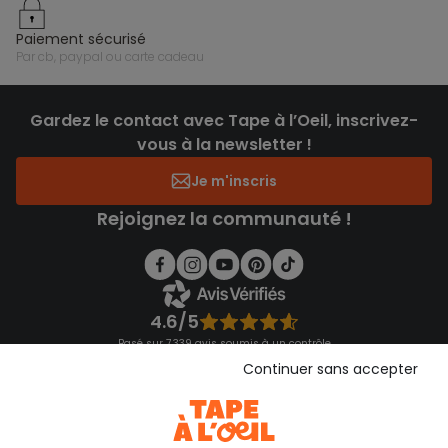
paiement sécurisé
par cb, paypal ou carte cadeau
Gardez le contact avec Tape à l’Oeil, inscrivez-
vous à la newsletter !
Je m'inscris
Rejoignez la communauté !
4.6/5
Basé sur 7 339 avis soumis à un contrôle
Voir l’attestation de confiance
Continuer sans accepter
Consulter les CGU
Téléchargez notre application