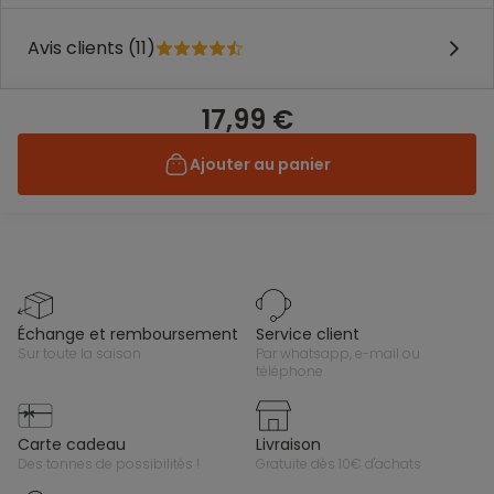
Avis clients (11)
17,99 €
Ajouter au panier
échange et remboursement
service client
sur toute la saison
par whatsapp, e-mail ou
téléphone
carte cadeau
livraison
des tonnes de possibilités !
gratuite dès 10€ d'achats