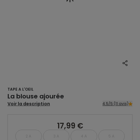
TAPE A L'OEIL
La blouse ajourée
Voir la description
4.5/5 (11 avis)
17,99 €
2 A
3 A
4 A
5 A