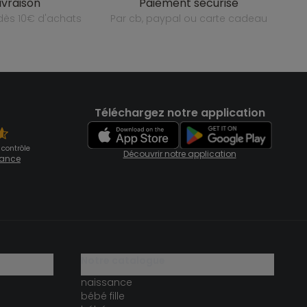
livraison
paiement sécurisé
e dès 10€ d'achats
par cb, paypal ou carte cadeau
Téléchargez notre application
 contrôle
Découvrir notre application
fiance
notre catalogue
naissance
bébé fille