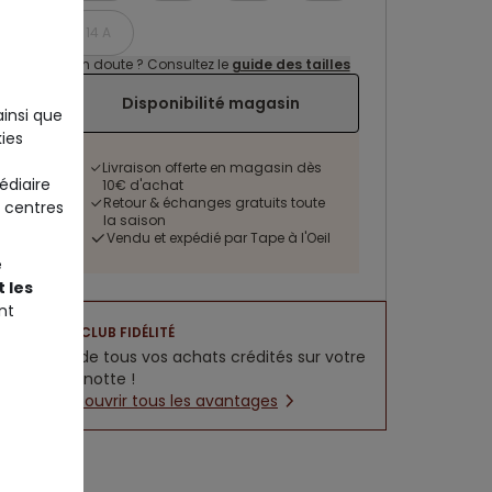
14 A
Un doute ? Consultez le
guide des tailles
Disponibilité magasin
ainsi que
ies
Livraison offerte en magasin dès
édiaire
10€ d'achat
Retour & échanges gratuits toute
 centres
la saison
Vendu et expédié par Tape à l'Oeil
e
 les
nt
CLUB FIDÉLITÉ
5% de tous vos achats crédités sur votre
cagnotte !
Découvrir tous les avantages