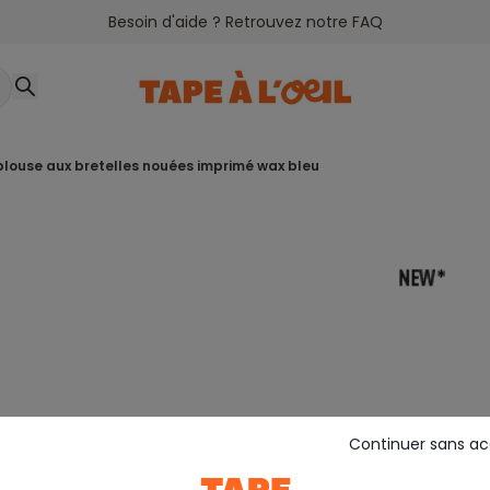
Besoin d'aide ? Retrouvez notre FAQ
 blouse aux bretelles nouées imprimé wax bleu
Continuer sans a