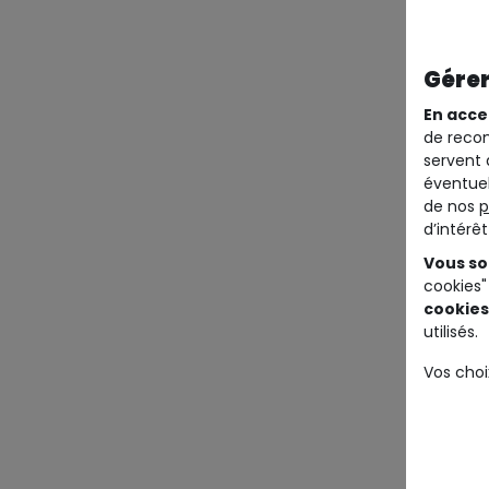
Gérer
En acce
de recom
servent 
éventuel
de nos
p
d’intérê
Vous so
cookies"
cookies
utilisés.
Vos choi