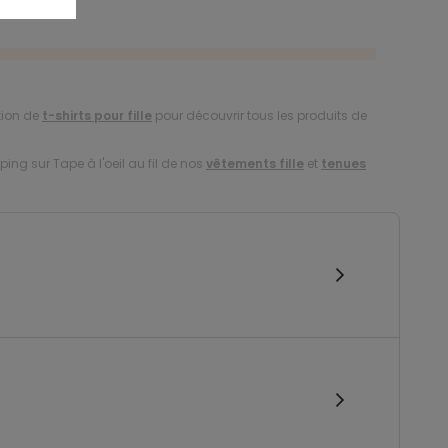
tion de
t-shirts pour fille
pour découvrir tous les produits de
ing sur Tape à l'oeil au fil de nos
vêtements fille
et
tenues