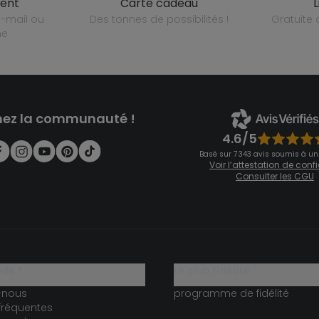
ient
carte cadeau
des tonnes de possibilités !
gratuit
ne
nez la communauté !
4.6/5
Basé sur 7 343 avis soumis à un
Voir l’attestation de con
Consulter les CGU
ide ?
le club fidélité
-nous
programme de fidélité
fréquentes