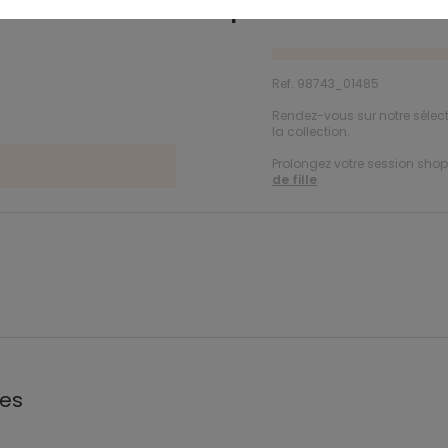
Description
Ref. 98743_01485
Rendez-vous sur notre sélec
la collection.
Prolongez votre session shopp
de fille
.
les