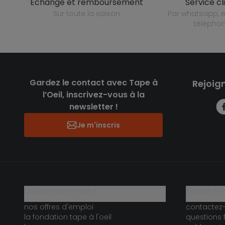
échange et remboursement
service cl
sur toute la saison
par whatsapp, e-mail ou
télépho
Gardez le contact avec Tape à
Rejoig
l’Oeil, inscrivez-vous à la
newsletter !
Je m'inscris
qui sommes-nous ?
besoin d'a
nos offres d'emploi
contactez
la fondation tape à l'oeil
questions 