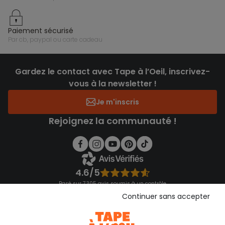
paiement sécurisé
par cb, paypal ou carte cadeau
Gardez le contact avec Tape à l’Oeil, inscrivez-
vous à la newsletter !
Je m'inscris
Rejoignez la communauté !
4.6/5
Basé sur 7 305 avis soumis à un contrôle
Voir l’attestation de confiance
Continuer sans accepter
Consulter les CGU
Téléchargez notre application