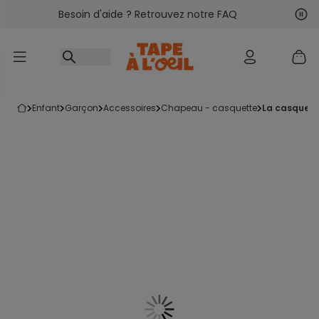
Besoin d'aide ? Retrouvez notre FAQ
Accéder au contenu
Sui
Pré
enfant
garçon
accessoires
chapeau - casquette
la casquet