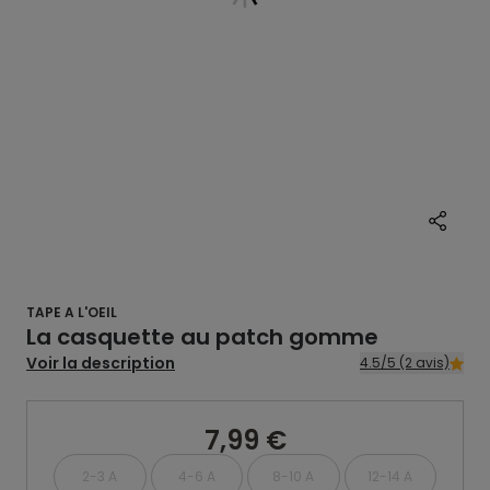
TAPE A L'OEIL
La casquette au patch gomme
Voir la description
4.5/5 (2 avis)
7,99 €
2-3 A
4-6 A
8-10 A
12-14 A