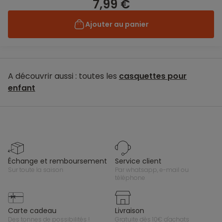
7,99 €
Ajouter au panier
A découvrir aussi : toutes les
casquettes pour
enfant
échange et remboursement
service client
sur toute la saison
par whatsapp, e-mail ou
téléphone
carte cadeau
livraison
des tonnes de possibilités !
gratuite dès 10€ d'achats