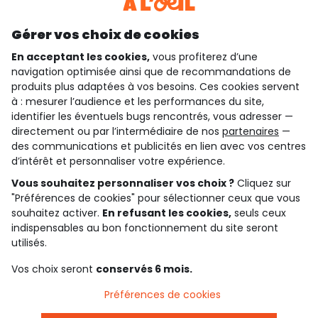
Découvrir notre application
Gérer vos choix de cookies
En acceptant les cookies,
vous profiterez d’une
navigation optimisée ainsi que de recommandations de
qui sommes-nous ?
produits plus adaptées à vos besoins. Ces cookies servent
à : mesurer l’audience et les performances du site,
besoin d'aide ?
identifier les éventuels bugs rencontrés, vous adresser —
directement ou par l’intermédiaire de nos
partenaires
—
le club fidélité
des communications et publicités en lien avec vos centres
d’intérêt et personnaliser votre expérience.
notre catalogue
Vous souhaitez personnaliser vos choix ?
Cliquez sur
"Préférences de cookies" pour sélectionner ceux que vous
souhaitez activer.
En refusant les cookies,
seuls ceux
indispensables au bon fonctionnement du site seront
Conditions générales de ventes et d'utilisation
Conditions d’utilisation des réseaux sociaux
utilisés.
Politique de confidentialité
*Conditions des offres
Vos choix seront
conservés 6 mois.
Cookies et données personnelles
Accessibilité : partiellement conforme
Préférences de cookies
Paramètres des cookies