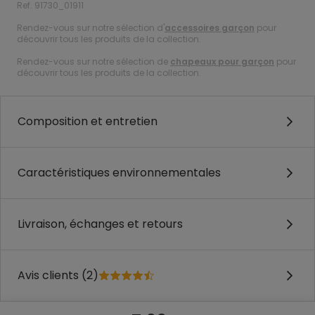
Ref. 91730_01911
Rendez-vous sur notre sélection d'
accessoires garçon
pour
découvrir tous les produits de la collection.
Rendez-vous sur notre sélection de
chapeaux pour garçon
pour
découvrir tous les produits de la collection.
Composition et entretien
Caractéristiques environnementales
Livraison, échanges et retours
Avis clients (2)