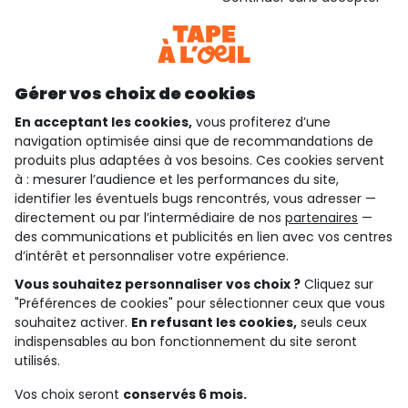
Consulter les CGU
Téléchargez notre application
Découvrir notre application
Gérer vos choix de cookies
En acceptant les cookies,
vous profiterez d’une
navigation optimisée ainsi que de recommandations de
qui sommes-nous ?
produits plus adaptées à vos besoins. Ces cookies servent
à : mesurer l’audience et les performances du site,
besoin d'aide ?
identifier les éventuels bugs rencontrés, vous adresser —
directement ou par l’intermédiaire de nos
partenaires
—
le club fidélité
des communications et publicités en lien avec vos centres
d’intérêt et personnaliser votre expérience.
notre catalogue
Vous souhaitez personnaliser vos choix ?
Cliquez sur
"Préférences de cookies" pour sélectionner ceux que vous
souhaitez activer.
En refusant les cookies,
seuls ceux
indispensables au bon fonctionnement du site seront
Conditions générales de ventes et d'utilisation
Conditions d’utilisation des réseaux sociaux
utilisés.
Politique de confidentialité
*Conditions des offres
Vos choix seront
conservés 6 mois.
Cookies et données personnelles