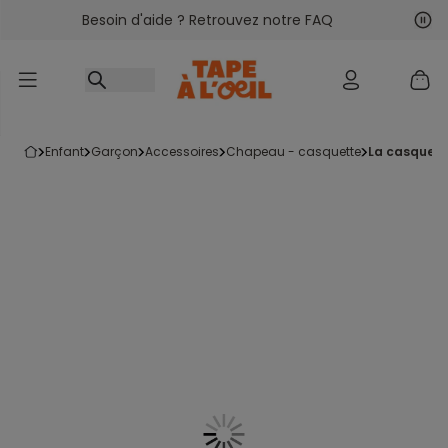
Besoin d'aide ? Retrouvez notre FAQ
Accéder au contenu
Sui
Pré
enfant
garçon
accessoires
chapeau - casquette
la casquett