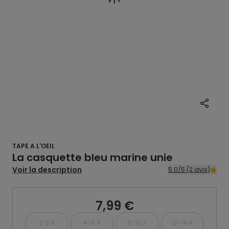
TAPE A L'OEIL
La casquette bleu marine unie
Voir la description
5.0/5 (2 avis)
7,99 €
2-3 A
4-6 A
8-10 A
12-14 A