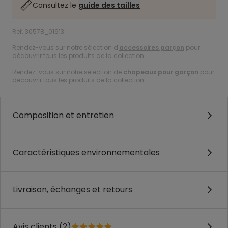
Consultez le
guide des tailles
Ref. 30578_01913
Rendez-vous sur notre sélection d'
accessoires garçon
pour
découvrir tous les produits de la collection.
Rendez-vous sur notre sélection de
chapeaux pour garçon
pour
découvrir tous les produits de la collection.
Composition et entretien
Caractéristiques environnementales
Livraison, échanges et retours
Avis clients (2)