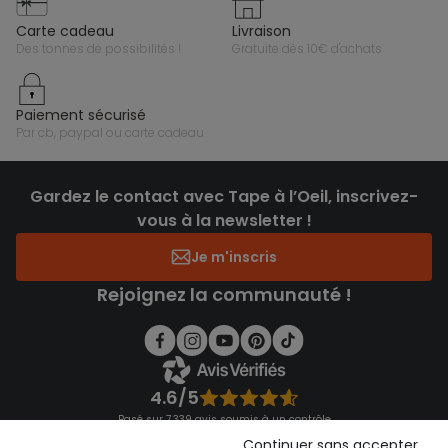
carte cadeau
livraison
des tonnes de possibilités !
gratuite dès 10€ d'achats
paiement sécurisé
par cb, paypal ou carte cadeau
Gardez le contact avec Tape à l’Oeil, inscrivez-
vous à la newsletter !
Je m'inscris
Rejoignez la communauté !
4.6/5
Basé sur 7 339 avis soumis à un contrôle
Voir l’attestation de confiance
Continuer sans accepter