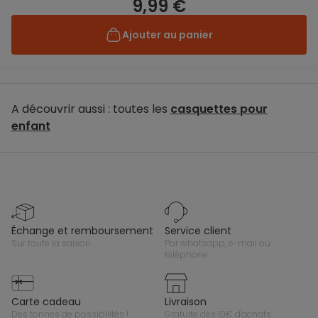
9,99 €
Ajouter au panier
A découvrir aussi : toutes les
casquettes pour
enfant
échange et remboursement
service client
sur toute la saison
par whatsapp, e-mail ou
téléphone
carte cadeau
livraison
des tonnes de possibilités !
gratuite dès 10€ d'achats