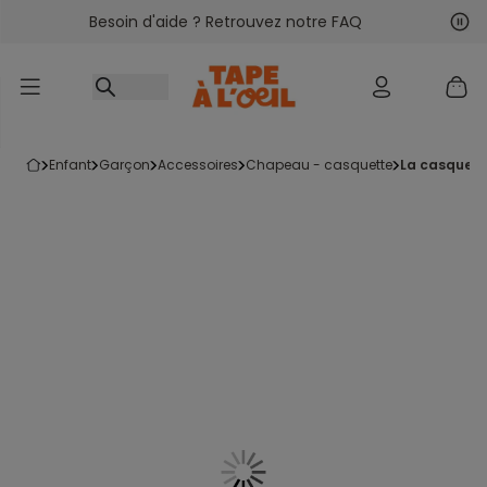
Besoin d'aide ? Retrouvez notre FAQ
Accéder au contenu
Sui
Pré
enfant
garçon
accessoires
chapeau - casquette
la casquett