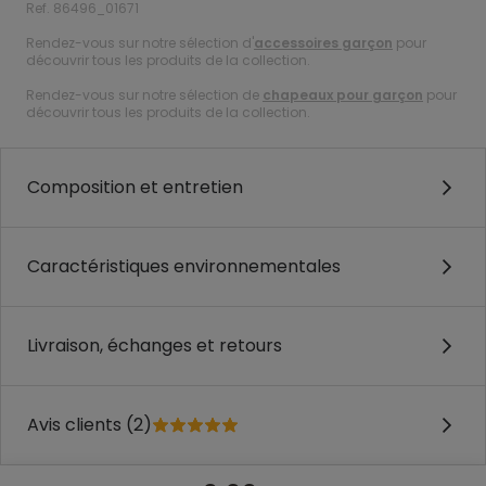
Ref. 86496_01671
Rendez-vous sur notre sélection d'
accessoires garçon
pour
découvrir tous les produits de la collection.
Rendez-vous sur notre sélection de
chapeaux pour garçon
pour
découvrir tous les produits de la collection.
Composition et entretien
Caractéristiques environnementales
Livraison, échanges et retours
Avis clients (2)