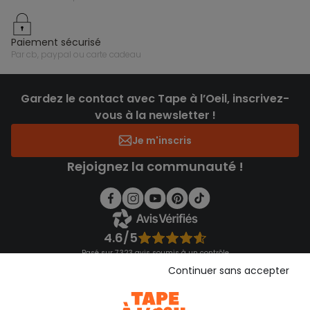
paiement sécurisé
par cb, paypal ou carte cadeau
Gardez le contact avec Tape à l’Oeil, inscrivez-
vous à la newsletter !
Je m'inscris
Rejoignez la communauté !
4.6/5
Basé sur 7 323 avis soumis à un contrôle
Voir l’attestation de confiance
Continuer sans accepter
Consulter les CGU
Téléchargez notre application