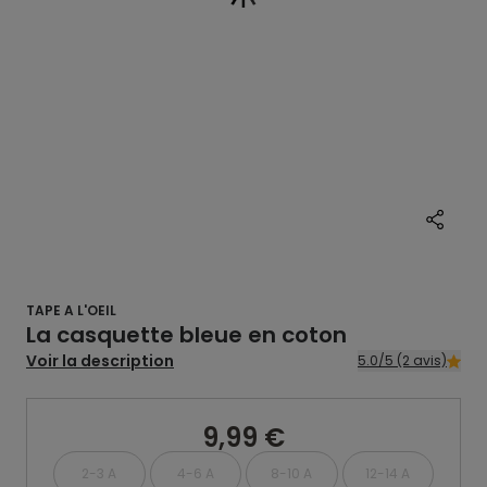
TAPE A L'OEIL
La casquette bleue en coton
Voir la description
5.0/5 (2 avis)
9,99 €
2-3 A
4-6 A
8-10 A
12-14 A