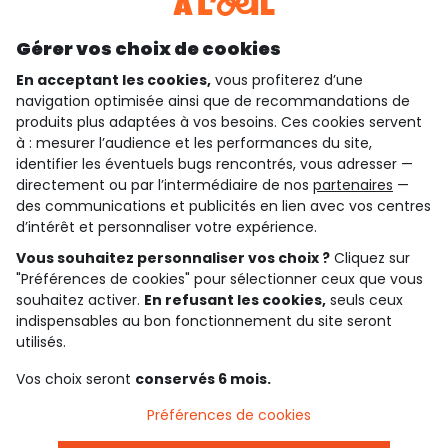
Découvrir notre application
Gérer vos choix de cookies
En acceptant les cookies,
vous profiterez d’une
navigation optimisée ainsi que de recommandations de
qui sommes-nous ?
produits plus adaptées à vos besoins. Ces cookies servent
à : mesurer l’audience et les performances du site,
besoin d'aide ?
identifier les éventuels bugs rencontrés, vous adresser —
directement ou par l’intermédiaire de nos
partenaires
—
le club fidélité
des communications et publicités en lien avec vos centres
d’intérêt et personnaliser votre expérience.
notre catalogue
Vous souhaitez personnaliser vos choix ?
Cliquez sur
"Préférences de cookies" pour sélectionner ceux que vous
souhaitez activer.
En refusant les cookies,
seuls ceux
indispensables au bon fonctionnement du site seront
Conditions générales de ventes et d'utilisation
Conditions d’utilisation des réseaux sociaux
utilisés.
Politique de confidentialité
*Conditions des offres
Vos choix seront
conservés 6 mois.
Cookies et données personnelles
Accessibilité : partiellement conforme
Préférences de cookies
Paramètres des cookies