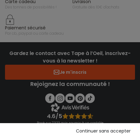
carte cadeau
livraison
des tonnes de possibilités !
gratuite dès 10€ d'achats
paiement sécurisé
par cb, paypal ou carte cadeau
Gardez le contact avec Tape à l’Oeil, inscrivez-
vous à la newsletter !
Je m'inscris
Rejoignez la communauté !
4.6/5
Basé sur 7 323 avis soumis à un contrôle
Voir l’attestation de confiance
Continuer sans accepter
Consulter les CGU
Téléchargez notre application