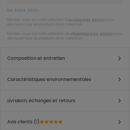
Ref. 64434_02000
Rendez-vous sur notre sélection d'
accessoires garçon
pour
découvrir tous les produits de la collection.
Rendez-vous sur notre sélection de
chapeaux pour garçon
pour
découvrir tous les produits de la collection.
Composition et entretien
Caractéristiques environnementales
Livraison, échanges et retours
Avis clients (1)