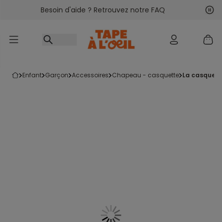
Besoin d'aide ? Retrouvez notre FAQ
Accéder au contenu
Sui
Pré
enfant
garçon
accessoires
chapeau - casquette
la casquett