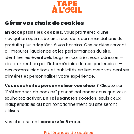
Découvrir notre application
Gérer vos choix de cookies
En acceptant les cookies,
vous profiterez d’une
navigation optimisée ainsi que de recommandations de
qui sommes-nous ?
produits plus adaptées à vos besoins. Ces cookies servent
à : mesurer l’audience et les performances du site,
besoin d'aide ?
identifier les éventuels bugs rencontrés, vous adresser —
directement ou par l’intermédiaire de nos
partenaires
—
le club fidélité
des communications et publicités en lien avec vos centres
d’intérêt et personnaliser votre expérience.
notre catalogue
Vous souhaitez personnaliser vos choix ?
Cliquez sur
"Préférences de cookies" pour sélectionner ceux que vous
souhaitez activer.
En refusant les cookies,
seuls ceux
indispensables au bon fonctionnement du site seront
Conditions générales de ventes et d'utilisation
Conditions d’utilisation des réseaux sociaux
utilisés.
Politique de confidentialité
*Conditions des offres
Vos choix seront
conservés 6 mois.
Cookies et données personnelles
Accessibilité : partiellement conforme
Préférences de cookies
Paramètres des cookies