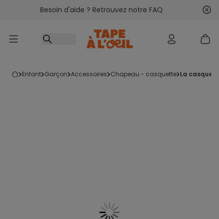
Besoin d'aide ? Retrouvez notre FAQ
Accéder au contenu
Sui
Pré
enfant
garçon
accessoires
chapeau - casquette
la casquet