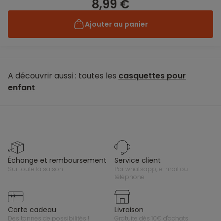
8,99 €
Ajouter au panier
A découvrir aussi : toutes les
casquettes pour
enfant
échange et remboursement
service client
sur toute la saison
par whatsapp, e-mail ou
téléphone
carte cadeau
livraison
des tonnes de possibilités !
gratuite dès 10€ d'achats