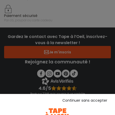
paiement sécurisé
par cb, paypal ou carte cadeau
Gardez le contact avec Tape à l’Oeil, inscrivez-
vous à la newsletter !
Je m'inscris
Rejoignez la communauté !
4.6/5
Basé sur 7 346 avis soumis à un contrôle
Voir l’attestation de confiance
Continuer sans accepter
Consulter les CGU
Téléchargez notre application