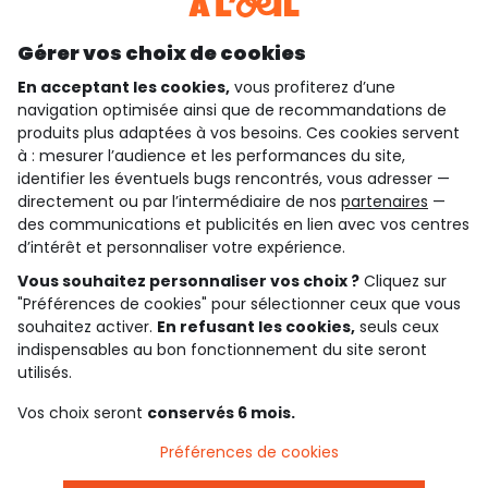
Découvrir notre application
Gérer vos choix de cookies
En acceptant les cookies,
vous profiterez d’une
navigation optimisée ainsi que de recommandations de
qui sommes-nous ?
produits plus adaptées à vos besoins. Ces cookies servent
à : mesurer l’audience et les performances du site,
besoin d'aide ?
identifier les éventuels bugs rencontrés, vous adresser —
directement ou par l’intermédiaire de nos
partenaires
—
le club fidélité
des communications et publicités en lien avec vos centres
d’intérêt et personnaliser votre expérience.
notre catalogue
Vous souhaitez personnaliser vos choix ?
Cliquez sur
"Préférences de cookies" pour sélectionner ceux que vous
souhaitez activer.
En refusant les cookies,
seuls ceux
indispensables au bon fonctionnement du site seront
Conditions générales de ventes et d'utilisation
Conditions d’utilisation des réseaux sociaux
utilisés.
Politique de confidentialité
*Conditions des offres
Vos choix seront
conservés 6 mois.
Cookies et données personnelles
Accessibilité : partiellement conforme
Préférences de cookies
Paramètres des cookies