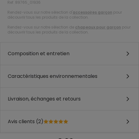
Ref. 89765_01936
Rendez-vous sur notre sélection d'
accessoires garçon
pour
découvrir tous les produits de la collection.
Rendez-vous sur notre sélection de
chapeaux pour garçon
pour
découvrir tous les produits de la collection.
Composition et entretien
Caractéristiques environnementales
Livraison, échanges et retours
Avis clients (2)