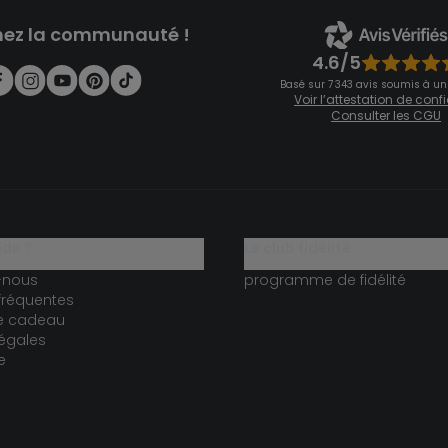
nez la communauté !
4.6/5
Basé sur 7 343 avis soumis à un
Voir l’attestation de con
Consulter les CGU
ide ?
le club fidélité
-nous
programme de fidélité
fréquentes
te cadeau
égales
e