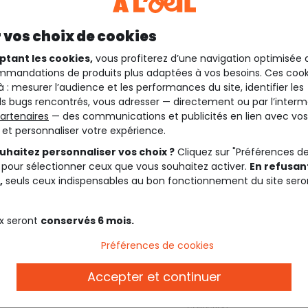
 vos choix de cookies
ptant les cookies,
vous profiterez d’une navigation optimisée 
mandations de produits plus adaptées à vos besoins. Ces cook
à : mesurer l’audience et les performances du site, identifier les
s bugs rencontrés, vous adresser — directement ou par l’interm
artenaires
— des communications et publicités en lien avec vos
t et personnaliser votre expérience.
uhaitez personnaliser vos choix ?
Cliquez sur "Préférences d
 pour sélectionner ceux que vous souhaitez activer.
En refusant
,
seuls ceux indispensables au bon fonctionnement du site sero
x seront
conservés 6 mois.
Description
Préférences de cookies
Accepter et continuer
Ref. 87979_C1585
dorée ! Elle illumine tous
Rendez-vous sur notre colle
collection.