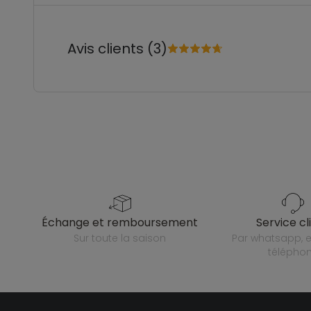
Avis clients (3)
échange et remboursement
service cl
sur toute la saison
par whatsapp, e-mail ou
télépho