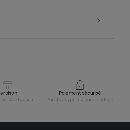
livraison
paiement sécurisé
e dès 10€ d'achats
par cb, paypal ou carte cadeau