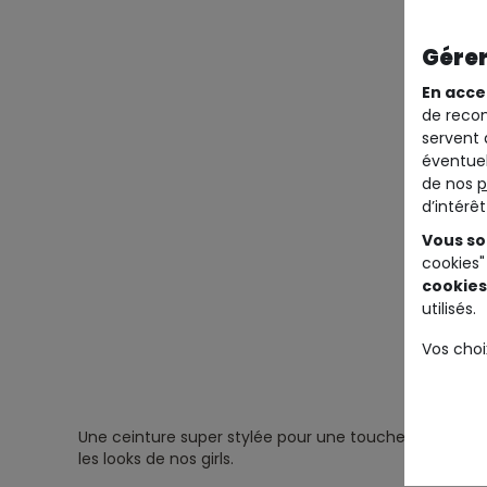
Gérer
En acce
de recom
servent 
éventuel
de nos
p
d’intérê
Vous so
cookies"
cookies
utilisés.
Vos choi
Une ceinture super stylée pour une touche de couleur 
les looks de nos girls.