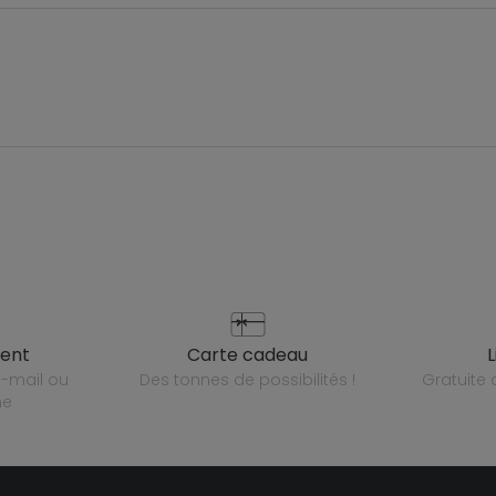
ient
carte cadeau
des tonnes de possibilités !
gratuit
ne