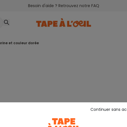
Besoin d'aide ? Retrouvez notre FAQ
arine et couleur dorée
Continuer sans a