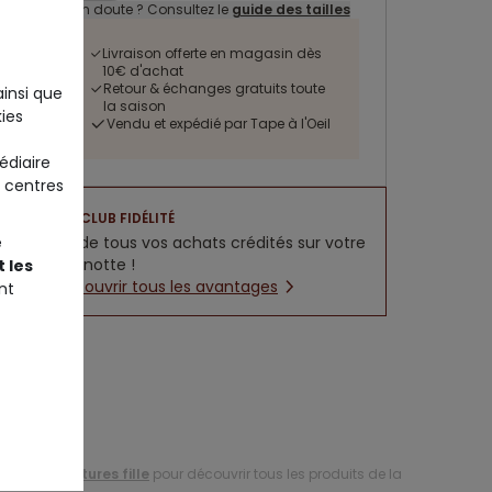
Un doute ? Consultez le
guide des tailles
Livraison offerte en magasin dès
10€ d'achat
Retour & échanges gratuits toute
ainsi que
la saison
ies
Vendu et expédié par Tape à l'Oeil
édiaire
 centres
CLUB FIDÉLITÉ
e
5% de tous vos achats crédités sur votre
cagnotte !
 les
Découvrir tous les avantages
nt
ction de
ceintures fille
pour découvrir tous les produits de la