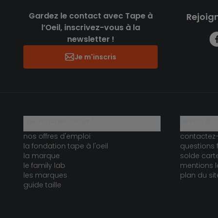
Gardez le contact avec Tape à
Rejoig
l’Oeil, inscrivez-vous à la
newsletter !
Je m'inscris
qui sommes-nous ?
besoin d'a
nos offres d'emploi
contactez
la fondation tape à l'oeil
questions 
la marque
solde car
le family lab
mentions l
les marques
plan du sit
guide taille