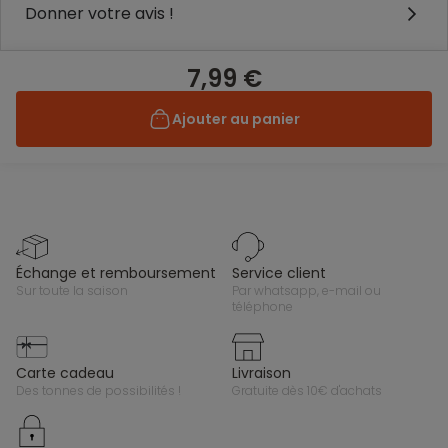
Donner votre avis !
7,99 €
Ajouter au panier
échange et remboursement
service client
sur toute la saison
par whatsapp, e-mail ou
téléphone
carte cadeau
livraison
des tonnes de possibilités !
gratuite dès 10€ d'achats