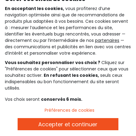
En acceptant les cookies,
vous profiterez d’une
navigation optimisée ainsi que de recommandations de
qui sommes-nous ?
produits plus adaptées à vos besoins. Ces cookies servent
à : mesurer l’audience et les performances du site,
besoin d'aide ?
identifier les éventuels bugs rencontrés, vous adresser —
directement ou par l’intermédiaire de nos
partenaires
—
le club fidélité
des communications et publicités en lien avec vos centres
d’intérêt et personnaliser votre expérience.
notre catalogue
Vous souhaitez personnaliser vos choix ?
Cliquez sur
"Préférences de cookies" pour sélectionner ceux que vous
souhaitez activer.
En refusant les cookies,
seuls ceux
indispensables au bon fonctionnement du site seront
Conditions générales de ventes et d'utilisation
Conditions d’utilisation des réseaux sociaux
utilisés.
Politique de confidentialité
*Conditions des offres
Vos choix seront
conservés 6 mois.
Cookies et données personnelles
Accessibilité : partiellement conforme
Préférences de cookies
Paramètres des cookies
Accepter et continuer
Français