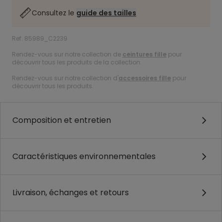
Consultez le
guide des tailles
Ref. 85989_C2239
Rendez-vous sur notre collection de
ceintures fille
pour
découvrir tous les produits de la collection.
Rendez-vous sur notre collection d'
accessoires fille
pour
découvrir tous les produits.
Composition et entretien
Caractéristiques environnementales
Livraison, échanges et retours