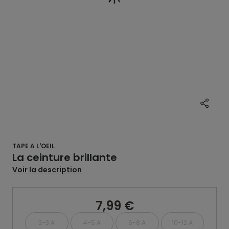
TAPE A L'OEIL
La ceinture brillante
Voir la description
7,99 €
2-3 A
4-5 A
6-8 A
10-12 A