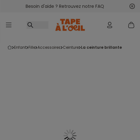
Besoin d'aide ? Retrouvez notre FAQ
Accéder au contenu
Sui
Pré
enfant
fille
accessoires
ceinture
la ceinture brillante