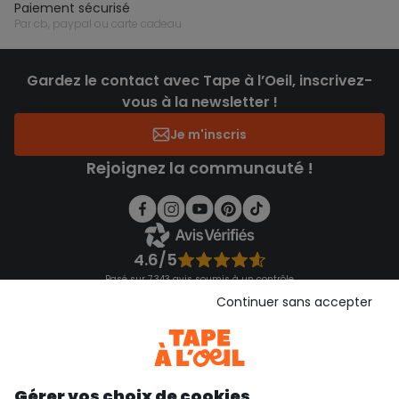
paiement sécurisé
par cb, paypal ou carte cadeau
Gardez le contact avec Tape à l’Oeil, inscrivez-
vous à la newsletter !
Je m'inscris
Rejoignez la communauté !
4.6/5
Basé sur 7 343 avis soumis à un contrôle
Voir l’attestation de confiance
Continuer sans accepter
Consulter les CGU
Téléchargez notre application
Découvrir notre application
Gérer vos choix de cookies