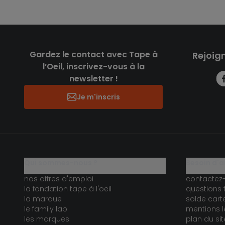
Gardez le contact avec Tape à
Rejoig
l’Oeil, inscrivez-vous à la
newsletter !
Je m'inscris
qui sommes-nous ?
besoin d'a
nos offres d'emploi
contactez
la fondation tape à l'oeil
questions 
la marque
solde car
le family lab
mentions l
les marques
plan du sit