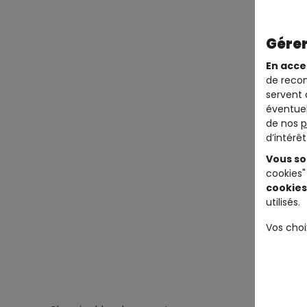
Gérer
En acce
de recom
servent 
éventuel
de nos
p
d’intérê
Vous so
cookies"
cookies
utilisés.
Vos choi