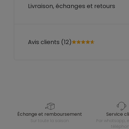
Livraison, échanges et retours
Avis clients (12)
échange et remboursement
service cl
sur toute la saison
par whatsapp, e-mail ou
télépho