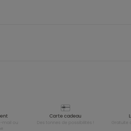
ient
carte cadeau
des tonnes de possibilités !
gratuit
ne