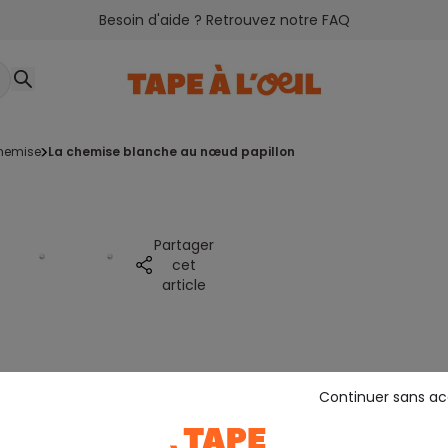
Besoin d'aide ? Retrouvez notre FAQ
chemise
la chemise blanche au nœud papillon
Partager
cet
article
Continuer sans a