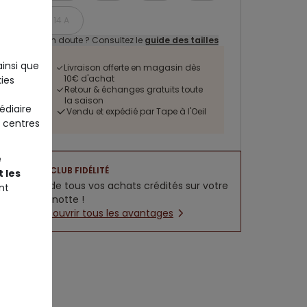
14 A
Un doute ? Consultez le
guide des tailles
ainsi que
Livraison offerte en magasin dès
10€ d'achat
ies
Retour & échanges gratuits toute
la saison
édiaire
Vendu et expédié par Tape à l'Oeil
 centres
e
CLUB FIDÉLITÉ
 les
5% de tous vos achats crédités sur votre
nt
cagnotte !
Découvrir tous les avantages