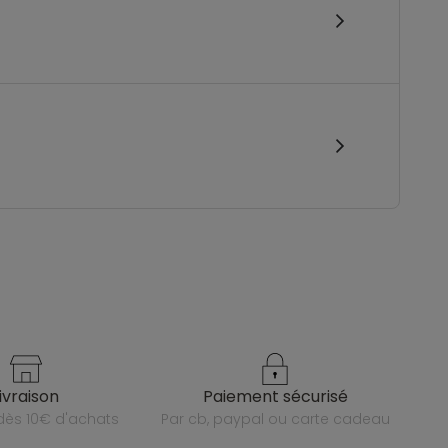
livraison
paiement sécurisé
e dès 10€ d'achats
par cb, paypal ou carte cadeau