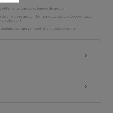
de
vêtements garçon
et
tenues de garçon
.
on de
chemises garçon
. Ne manquez pas de découvrir aussi
la collection !
lanches pour garçon
sont là. Vous allez craquer !