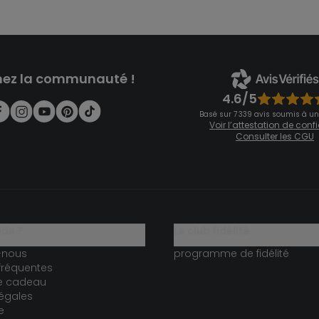
nez la communauté !
4.6/5
Basé sur 7 339 avis soumis à un
Voir l’attestation de con
Consulter les CGU
ide ?
le club fidélité
-nous
programme de fidélité
fréquentes
te cadeau
égales
e