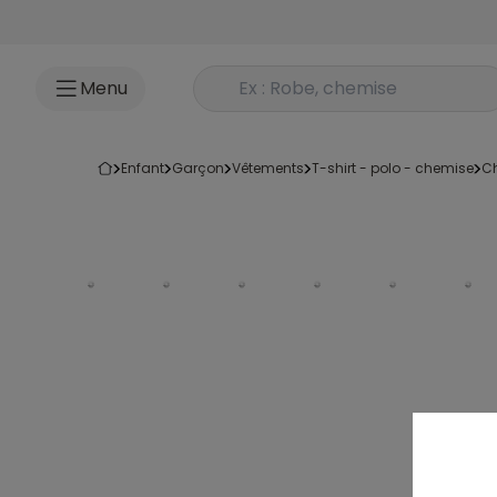
Accéder au contenu
Rechercher un produit
Menu
enfant
garçon
vêtements
t-shirt - polo - chemise