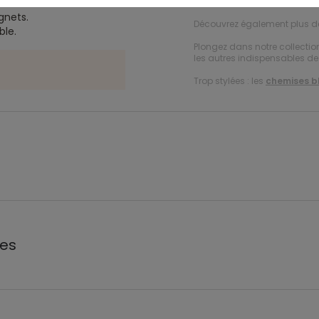
Ref. 89578_01941
ignets.
Découvrez également plus 
ble.
Plongez dans notre collecti
les autres indispensables de 
Trop stylées : les
chemises b
les