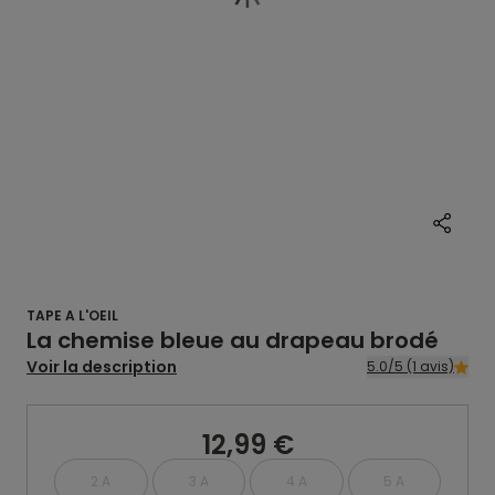
TAPE A L'OEIL
La chemise bleue au drapeau brodé
Voir la description
5.0/5 (1 avis)
12,99 €
2 A
3 A
4 A
5 A