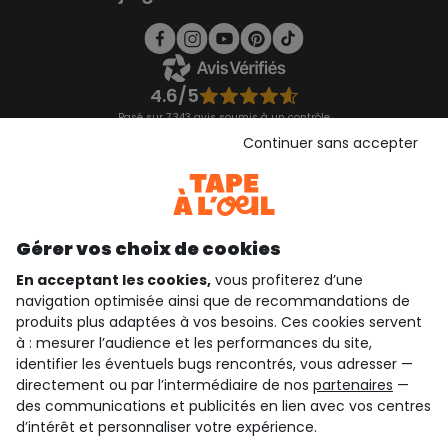
4.6/5
Basé sur 7 343 avis soumis à un contrôle
Voir l’attestation de confiance
Continuer sans accepter
Consulter les CGU
Téléchargez notre application
Découvrir notre application
Gérer vos choix de cookies
En acceptant les cookies,
vous profiterez d’une
navigation optimisée ainsi que de recommandations de
qui sommes-nous ?
produits plus adaptées à vos besoins. Ces cookies servent
à : mesurer l’audience et les performances du site,
besoin d'aide ?
identifier les éventuels bugs rencontrés, vous adresser —
directement ou par l’intermédiaire de nos
partenaires
—
le club fidélité
des communications et publicités en lien avec vos centres
d’intérêt et personnaliser votre expérience.
notre catalogue