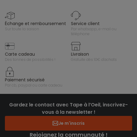
échange et remboursement
service client
sur toute la saison
par whatsapp, e-mail ou
téléphone
carte cadeau
livraison
des tonnes de possibilités !
gratuite dès 10€ d'achats
paiement sécurisé
par cb, paypal ou carte cadeau
Gardez le contact avec Tape à l’Oeil, inscrivez-
vous à la newsletter !
Je m'inscris
Rejoignez la communauté !