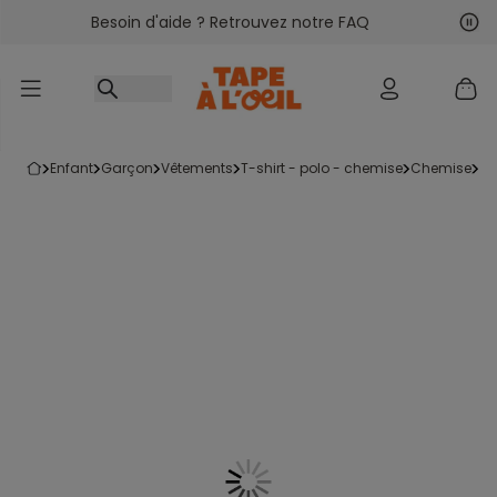
Besoin d'aide ? Retrouvez notre FAQ
Accéder au contenu
Sui
Pré
enfant
garçon
vêtements
t-shirt - polo - chemise
chemise