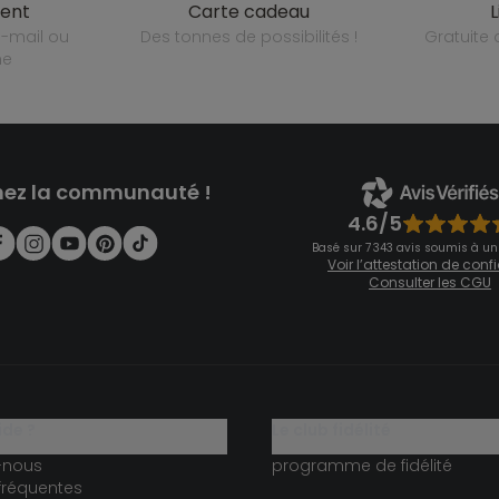
ient
carte cadeau
des tonnes de possibilités !
gratuit
ne
nez la communauté !
4.6/5
Basé sur 7 343 avis soumis à un
Voir l’attestation de con
Consulter les CGU
ide ?
le club fidélité
-nous
programme de fidélité
fréquentes