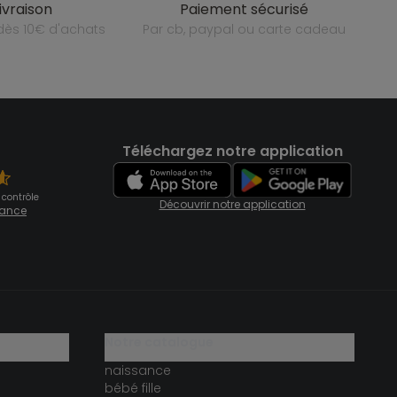
livraison
paiement sécurisé
e dès 10€ d'achats
par cb, paypal ou carte cadeau
Téléchargez notre application
 contrôle
Découvrir notre application
fiance
notre catalogue
naissance
bébé fille