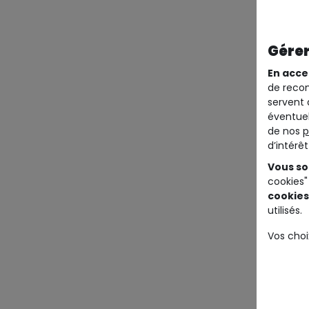
Gérer
En acce
de recom
servent 
éventuel
de nos
p
d’intérê
Vous so
cookies"
cookies
utilisés.
Vos choi