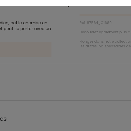
Description
dien, cette chemise en
Ref. 87564_C1680
et peut se porter avec un
Découvrez également plus 
Plongez dans notre collecti
les autres indispensables de 
les