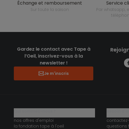
échange et remboursement
service cl
sur toute la saison
par whatsapp, e-mail ou
télépho
Gardez le contact avec Tape à
Rejoig
l’Oeil, inscrivez-vous à la
newsletter !
Je m'inscris
qui sommes-nous ?
besoin d'a
nos offres d'emploi
contactez
la fondation tape à l'oeil
questions 