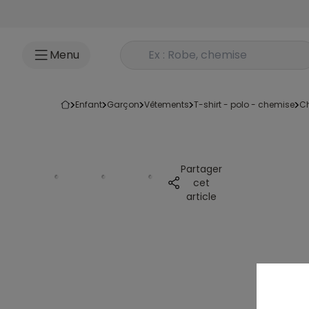
Accéder au contenu
Rechercher un produit
Menu
enfant
garçon
vêtements
t-shirt - polo - chemise
Partager
cet
article