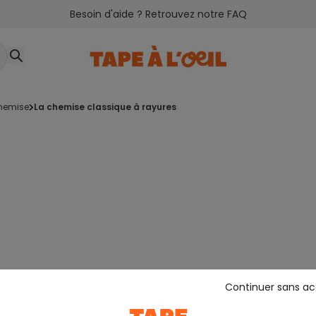
Besoin d'aide ? Retrouvez notre FAQ
chemise
la chemise classique à rayures
Continuer sans a