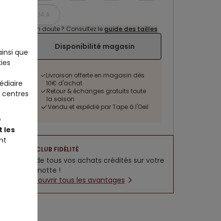
14 A
Un doute ? Consultez le
guide des tailles
Disponibilité magasin
ainsi que
ies
Livraison offerte en magasin dès
édiaire
10€ d'achat
Retour & échanges gratuits toute
 centres
la saison
Vendu et expédié par Tape à l'Oeil
e
 les
nt
CLUB FIDÉLITÉ
5% de tous vos achats crédités sur votre
cagnotte !
Découvrir tous les avantages