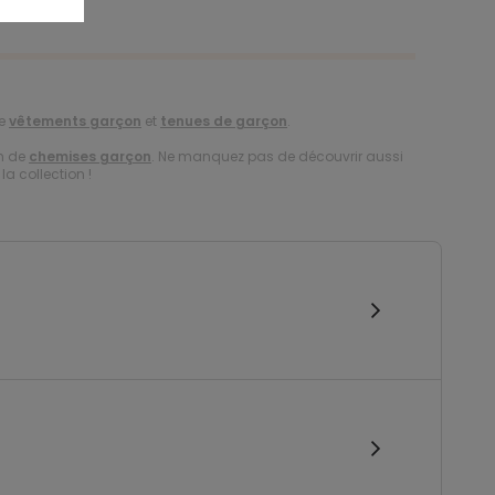
de
vêtements garçon
et
tenues de garçon
.
on de
chemises garçon
. Ne manquez pas de découvrir aussi
la collection !