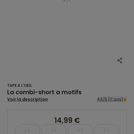
TAPE A L'OEIL
La combi-short a motifs
Voir la description
4.5/5 (17 avis)
14,99 €
2 A
3 A
4 A
5 A