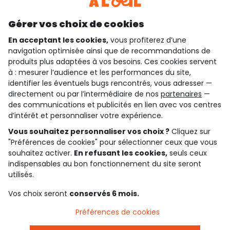
Découvrir notre application
Gérer vos choix de cookies
En acceptant les cookies,
vous profiterez d’une
navigation optimisée ainsi que de recommandations de
qui sommes-nous ?
produits plus adaptées à vos besoins. Ces cookies servent
à : mesurer l’audience et les performances du site,
besoin d'aide ?
identifier les éventuels bugs rencontrés, vous adresser —
directement ou par l’intermédiaire de nos
partenaires
—
le club fidélité
des communications et publicités en lien avec vos centres
d’intérêt et personnaliser votre expérience.
notre catalogue
Vous souhaitez personnaliser vos choix ?
Cliquez sur
"Préférences de cookies" pour sélectionner ceux que vous
souhaitez activer.
En refusant les cookies,
seuls ceux
indispensables au bon fonctionnement du site seront
Conditions générales de ventes et d'utilisation
Conditions d’utilisation des réseaux sociaux
utilisés.
Politique de confidentialité
*Conditions des offres
Vos choix seront
conservés 6 mois.
Cookies et données personnelles
Accessibilité : partiellement conforme
Préférences de cookies
Paramètres des cookies