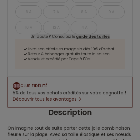
6 A
7 A
8 A
9 A
10 A
12 A
14 A
Un doute ? Consultez le
guide des tailles
Livraison offerte en magasin dès 10€ d'achat
Retour & échanges gratuits toute la saison
Vendu et expédié par Tape à l'Oeil
CLUB FIDÉLITÉ
5% de tous vos achats crédités sur votre cagnotte !
Découvrir tous les avantages
Description
On imagine tout de suite porter cette jolie combinaison
fleurie sur la plage. Avec sa taille élastique et ses nœuds