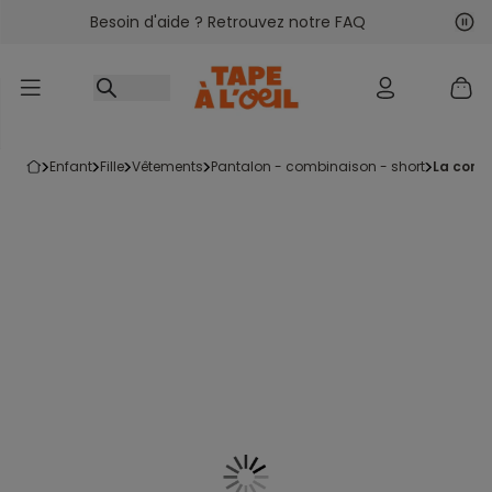
Besoin d'aide ? Retrouvez notre FAQ
Accéder au contenu
Sui
Pré
enfant
fille
vêtements
pantalon - combinaison - short
la comb