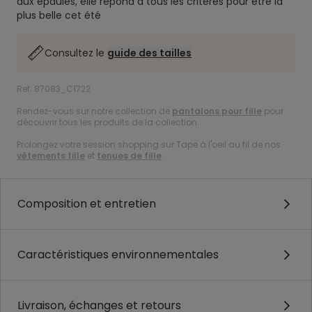
aux épaules, elle répond à tous les critères pour être la
plus belle cet été
Consultez le
guide des tailles
Ref. 87083_C1722
Rendez-vous sur notre collection de
pantalons pour fille
pour
découvrir tous les produits de la collection.
Prolongez votre session shopping sur Tape à l'oeil au fil de nos
vêtements fille
et
tenues de fille
.
Composition et entretien
Caractéristiques environnementales
Livraison, échanges et retours