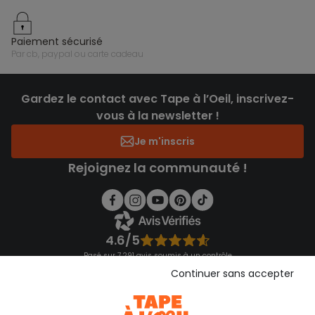
paiement sécurisé
par cb, paypal ou carte cadeau
Gardez le contact avec Tape à l’Oeil, inscrivez-
vous à la newsletter !
Je m'inscris
Rejoignez la communauté !
4.6/5
Basé sur 7 291 avis soumis à un contrôle
Voir l’attestation de confiance
Continuer sans accepter
Consulter les CGU
Téléchargez notre application