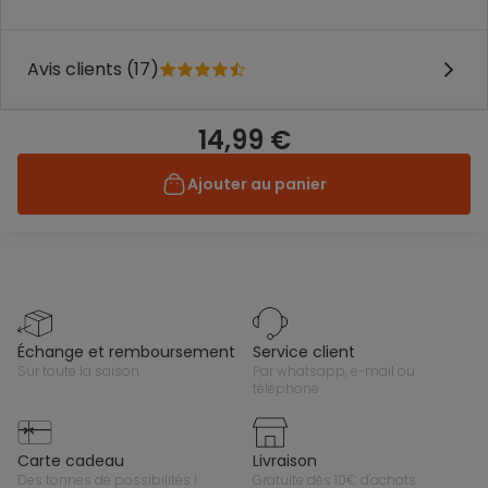
Avis clients (17)
14,99 €
Ajouter au panier
échange et remboursement
service client
sur toute la saison
par whatsapp, e-mail ou
téléphone
carte cadeau
livraison
des tonnes de possibilités !
gratuite dès 10€ d'achats