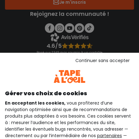
Je m'inscris
Rejoignez la communauté !
4.6/5
Basé sur 7 343 avis soumis à un contrôle
Voir l’attestation de confiance
Continuer sans accepter
Consulter les CGU
Téléchargez notre application
Découvrir notre application
Gérer vos choix de cookies
En acceptant les cookies,
vous profiterez d’une
navigation optimisée ainsi que de recommandations de
qui sommes-nous ?
produits plus adaptées à vos besoins. Ces cookies servent
à : mesurer l’audience et les performances du site,
besoin d'aide ?
identifier les éventuels bugs rencontrés, vous adresser —
directement ou par l’intermédiaire de nos
partenaires
—