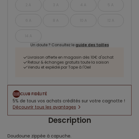
2 A
3 A
4 A
5 A
6 A
8 A
10 A
12 A
14 A
Un doute ? Consultez le
guide des tailles
Livraison offerte en magasin dès 10€ d'achat
Retour & échanges gratuits toute la saison
Vendu et expédié par Tape à l'Oeil
CLUB FIDÉLITÉ
5% de tous vos achats crédités sur votre cagnotte !
Découvrir tous les avantages
Description
Doudoune zippée à capuche.