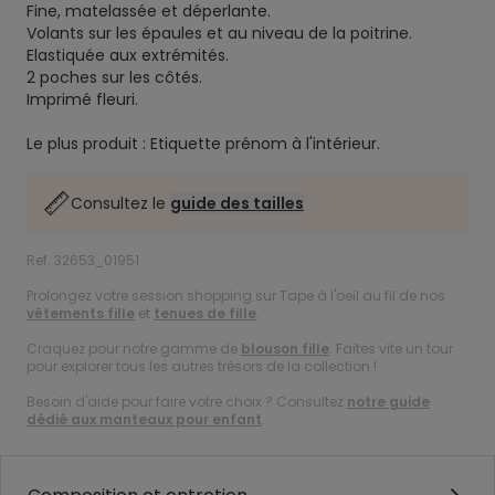
Fine, matelassée et déperlante.
Volants sur les épaules et au niveau de la poitrine.
Elastiquée aux extrémités.
2 poches sur les côtés.
Imprimé fleuri.
Le plus produit : Etiquette prénom à l'intérieur.
Consultez le
guide des tailles
Ref. 32653_01951
Prolongez votre session shopping sur Tape à l'oeil au fil de nos
vêtements fille
et
tenues de fille
.
Craquez pour notre gamme de
blouson fille
. Faites vite un tour
pour explorer tous les autres trésors de la collection !
Besoin d'aide pour faire votre choix ? Consultez
notre guide
dédié aux manteaux pour enfant
.