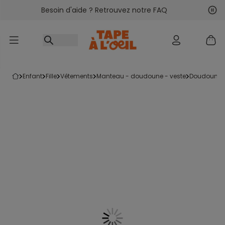
Besoin d'aide ? Retrouvez notre FAQ
Accéder au contenu
Sui
Pré
enfant
fille
vêtements
manteau - doudoune - veste
doudoune