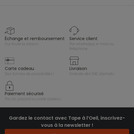
échange et remboursement
service client
sur toute la saison
par whatsapp, e-mail ou
téléphone
carte cadeau
livraison
des tonnes de possibilités !
gratuite dès 10€ d'achats
paiement sécurisé
par cb, paypal ou carte cadeau
Gardez le contact avec Tape à l’Oeil, inscrivez-
vous à la newsletter !