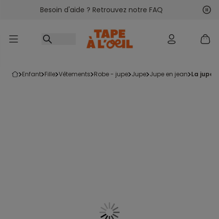
Besoin d'aide ? Retrouvez notre FAQ
Accéder au contenu
Sui
Pré
enfant
fille
vêtements
robe - jupe
jupe
jupe en jean
la jupe 