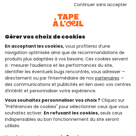
Voir l’attestation de confiance
Continuer sans accepter
Consulter les CGU
Téléchargez notre application
Découvrir notre application
Gérer vos choix de cookies
En acceptant les cookies,
vous profiterez d’une
navigation optimisée ainsi que de recommandations de
qui sommes-nous ?
produits plus adaptées à vos besoins. Ces cookies servent
à : mesurer l’audience et les performances du site,
besoin d'aide ?
identifier les éventuels bugs rencontrés, vous adresser —
directement ou par l’intermédiaire de nos
partenaires
—
le club fidélité
des communications et publicités en lien avec vos centres
d’intérêt et personnaliser votre expérience.
notre catalogue
Vous souhaitez personnaliser vos choix ?
Cliquez sur
"Préférences de cookies" pour sélectionner ceux que vous
souhaitez activer.
En refusant les cookies,
seuls ceux
indispensables au bon fonctionnement du site seront
Conditions générales de ventes et d'utilisation
Conditions d’utilisation des réseaux sociaux
utilisés.
Politique de confidentialité
*Conditions des offres