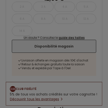
2 A
3 A
4 A
5 A
6 A
8 A
10 A
12 A
14 A
Un doute ? Consultez le
guide des tailles
Disponibilité magasin
Livraison offerte en magasin dès 10€ d'achat
Retour & échanges gratuits toute la saison
Vendu et expédié par Tape à l'Oeil
CLUB FIDÉLITÉ
5% de tous vos achats crédités sur votre cagnotte !
Découvrir tous les avantages