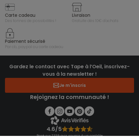
carte cadeau
livraison
des tonnes de possibilités !
gratuite dès 10€ d'achats
paiement sécurisé
par cb, paypal ou carte cadeau
Gardez le contact avec Tape à l’Oeil, inscrivez-
vous à la newsletter !
Je m'inscris
Rejoignez la communauté !
4.6/5
Basé sur 7 339 avis soumis à un contrôle