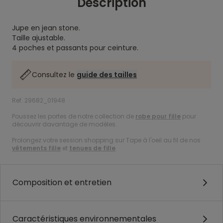
Description
Jupe en jean stone.
Taille ajustable.
4 poches et passants pour ceinture.
Consultez le
guide des tailles
Ref. 29682_01948
Poussez les portes de notre collection de
robe pour fille
pour
découvrir davantage de modèles.
Prolongez votre session shopping sur Tape à l'oeil au fil de nos
vêtements fille
et
tenues de fille
.
Composition et entretien
Caractéristiques environnementales