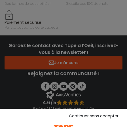
des tonnes de possibilités !
gratuite dès 10€ d'achats
paiement sécurisé
par cb, paypal ou carte cadeau
Gardez le contact avec Tape à l’Oeil, inscrivez-
vous à la newsletter !
Je m'inscris
Rejoignez la communauté !
4.6/5
Basé sur 7 305 avis soumis à un contrôle
Voir l’attestation de confiance
Continuer sans accepter
Consulter les CGU
Téléchargez notre application