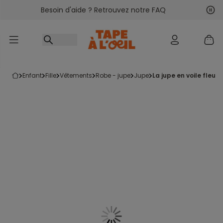
Besoin d'aide ? Retrouvez notre FAQ
Accéder au contenu
Sui
Pré
enfant
fille
vêtements
robe - jupe
jupe
la jupe en voile fleur