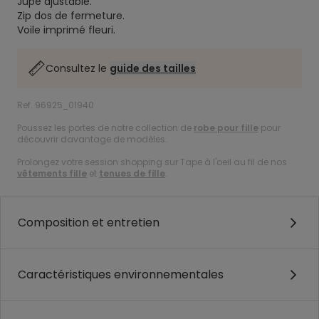
Jupe ajustable.
Zip dos de fermeture.
Voile imprimé fleuri.
Consultez le
guide des tailles
Ref. 96925_01940
Poussez les portes de notre collection de
robe pour fille
pour
découvrir davantage de modèles.
Prolongez votre session shopping sur Tape à l'oeil au fil de nos
vêtements fille
et
tenues de fille
.
Composition et entretien
Caractéristiques environnementales