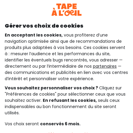
Téléchargez notre application
Découvrir notre application
Gérer vos choix de cookies
En acceptant les cookies,
vous profiterez d’une
navigation optimisée ainsi que de recommandations de
qui sommes-nous ?
produits plus adaptées à vos besoins. Ces cookies servent
à : mesurer l’audience et les performances du site,
besoin d'aide ?
identifier les éventuels bugs rencontrés, vous adresser —
directement ou par l’intermédiaire de nos
partenaires
—
le club fidélité
des communications et publicités en lien avec vos centres
d’intérêt et personnaliser votre expérience.
notre catalogue
Vous souhaitez personnaliser vos choix ?
Cliquez sur
"Préférences de cookies" pour sélectionner ceux que vous
souhaitez activer.
En refusant les cookies,
seuls ceux
indispensables au bon fonctionnement du site seront
Conditions générales de ventes et d'utilisation
Conditions d’utilisation des réseaux sociaux
utilisés.
Politique de confidentialité
*Conditions des offres
Vos choix seront
conservés 6 mois.
Cookies et données personnelles
Accessibilité : partiellement conforme