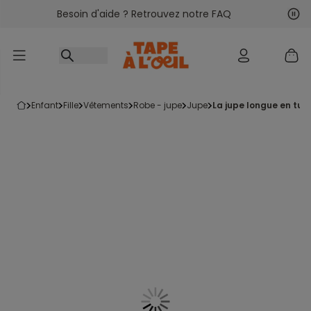
Besoin d'aide ? Retrouvez notre FAQ
Accéder au contenu
Sui
Pré
enfant
fille
vêtements
robe - jupe
jupe
la jupe longue en tul