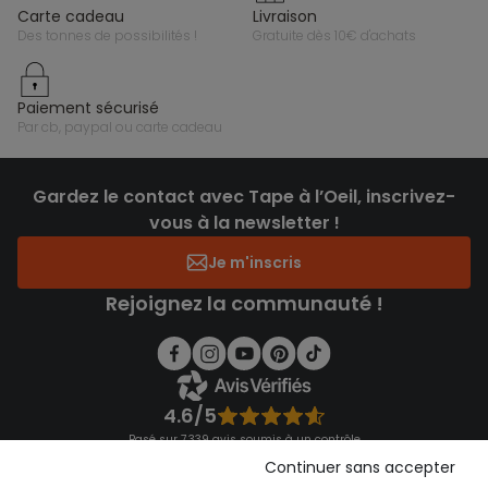
carte cadeau
livraison
des tonnes de possibilités !
gratuite dès 10€ d'achats
paiement sécurisé
par cb, paypal ou carte cadeau
Gardez le contact avec Tape à l’Oeil, inscrivez-
vous à la newsletter !
Je m'inscris
Rejoignez la communauté !
4.6/5
Basé sur 7 339 avis soumis à un contrôle
Voir l’attestation de confiance
Continuer sans accepter
Consulter les CGU