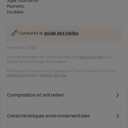
Jupe tournante.
Plumetis.
Doublée.
Consultez le
guide des tailles
Ref. 95513_02285
Poussez les portes de notre collection de
robe pour fille
pour
découvrir davantage de modèles.
Prolongez votre session shopping sur Tape à l'oeil au fil de nos
vêtements fille
et
tenues de fille
.
Composition et entretien
Caractéristiques environnementales