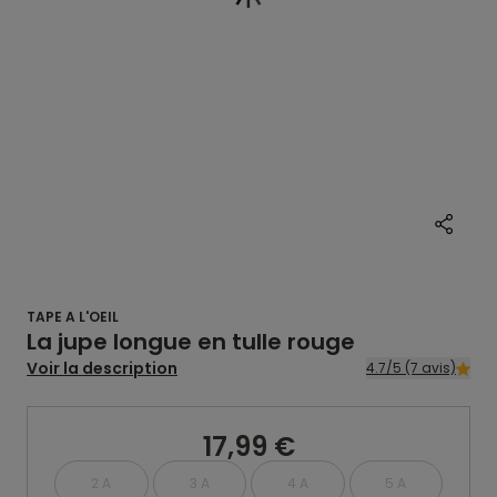
TAPE A L'OEIL
La jupe longue en tulle rouge
Voir la description
4.7/5 (7 avis)
17,99 €
2 A
3 A
4 A
5 A