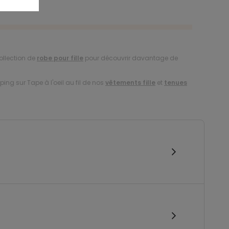
ollection de
robe pour fille
pour découvrir davantage de
ing sur Tape à l'oeil au fil de nos
vêtements fille
et
tenues