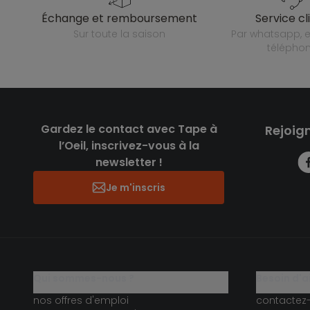
échange et remboursement
service cl
sur toute la saison
par whatsapp, e-mail ou
télépho
Gardez le contact avec Tape à
Rejoig
l’Oeil, inscrivez-vous à la
newsletter !
Je m'inscris
qui sommes-nous ?
besoin d'a
nos offres d'emploi
contactez