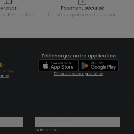
livraison
paiement sécurisé
e dès 10€ d'achats
par cb, paypal ou carte cadeau
Téléchargez notre application
 contrôle
Découvrir notre application
fiance
notre catalogue
naissance