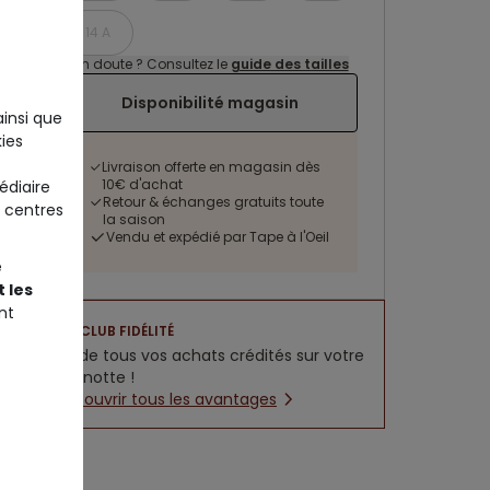
14 A
Un doute ? Consultez le
guide des tailles
Disponibilité magasin
ainsi que
ies
Livraison offerte en magasin dès
10€ d'achat
édiaire
Retour & échanges gratuits toute
 centres
la saison
Vendu et expédié par Tape à l'Oeil
e
 les
nt
CLUB FIDÉLITÉ
5% de tous vos achats crédités sur votre
cagnotte !
Découvrir tous les avantages