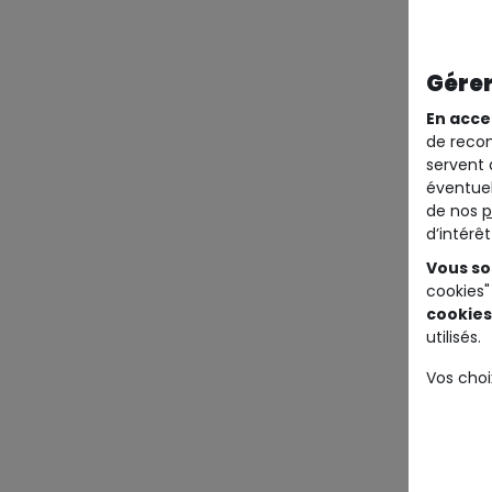
Gérer
En acce
de recom
servent 
éventuel
de nos
p
d’intérê
Vous so
cookies"
cookies
utilisés.
Vos choi