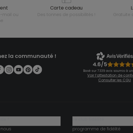
ient
carte cadeau
des tonnes de possibilités !
gratuit
ne
nez la communauté !
4.6/5
Basé sur 7 339 avis soumis à un
Voir l’attestation de con
Consulter les CGU
ide ?
le club fidélité
-nous
programme de fidélité