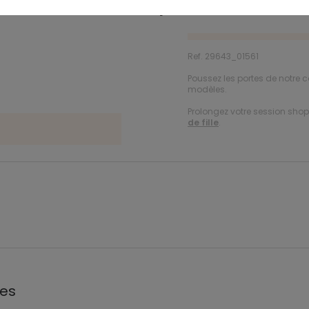
Description
Ref. 29643_01561
Poussez les portes de notre c
modèles.
Prolongez votre session shopp
de fille
.
les