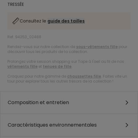
TRESSÉE
Consultez le
guide des tailles
Ref. 94253_02488
Rendez-vous sur notre collection de
sous-vêtements fille
pour
découvrir tous les produits de la collection.
Prolongez votre session shopping sur Tape à l'oeil au fil de nos
vêtements fille
et
tenues de fille
.
Craquez pour notre gamme de
chaussettes fille
. Faites vite un
tour pour explorer tous les autres trésors de la collection !
Composition et entretien
Caractéristiques environnementales