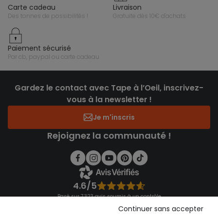
carte cadeau
livraison
des tonnes de possibilités !
gratuite dès 10€ d'achats
paiement sécurisé
par cb, paypal ou carte cadeau
Gardez le contact avec Tape à l’Oeil, inscrivez-
vous à la newsletter !
Je m'inscris
Rejoignez la communauté !
4.6/5
Basé sur 7 323 avis soumis à un contrôle
Voir l’attestation de confiance
Continuer sans accepter
Consulter les CGU