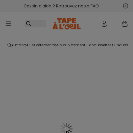
Besoin d'aide ? Retrouvez notre FAQ
Accéder au contenu
Sui
Pré
enfant
fille
vêtements
sous-vêtement - chaussettes
chausset