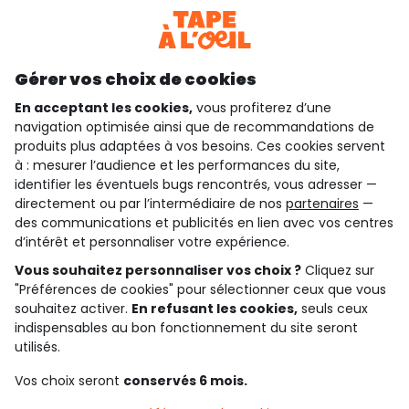
Téléchargez notre application
Découvrir notre application
Gérer vos choix de cookies
En acceptant les cookies,
vous profiterez d’une
navigation optimisée ainsi que de recommandations de
qui sommes-nous ?
produits plus adaptées à vos besoins. Ces cookies servent
à : mesurer l’audience et les performances du site,
besoin d'aide ?
identifier les éventuels bugs rencontrés, vous adresser —
directement ou par l’intermédiaire de nos
partenaires
—
le club fidélité
des communications et publicités en lien avec vos centres
d’intérêt et personnaliser votre expérience.
notre catalogue
Vous souhaitez personnaliser vos choix ?
Cliquez sur
"Préférences de cookies" pour sélectionner ceux que vous
souhaitez activer.
En refusant les cookies,
seuls ceux
indispensables au bon fonctionnement du site seront
Conditions générales de ventes et d'utilisation
Conditions d’utilisation des réseaux sociaux
utilisés.
Politique de confidentialité
*Conditions des offres
Vos choix seront
conservés 6 mois.
Cookies et données personnelles
Accessibilité : partiellement conforme