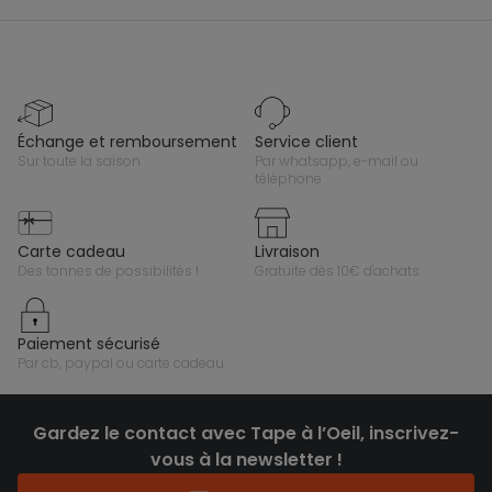
échange et remboursement
service client
sur toute la saison
par whatsapp, e-mail ou
téléphone
carte cadeau
livraison
des tonnes de possibilités !
gratuite dès 10€ d'achats
paiement sécurisé
par cb, paypal ou carte cadeau
Gardez le contact avec Tape à l’Oeil, inscrivez-
vous à la newsletter !