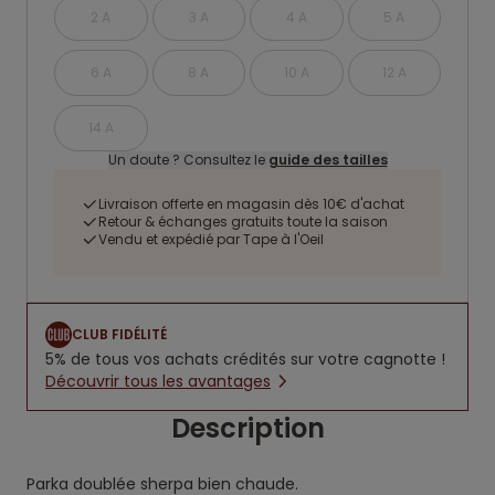
2 A
3 A
4 A
5 A
6 A
8 A
10 A
12 A
14 A
Un doute ? Consultez le
guide des tailles
Livraison offerte en magasin dès 10€ d'achat
Retour & échanges gratuits toute la saison
Vendu et expédié par Tape à l'Oeil
CLUB FIDÉLITÉ
5% de tous vos achats crédités sur votre cagnotte !
Découvrir tous les avantages
Description
Parka doublée sherpa bien chaude.