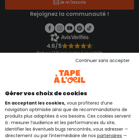
Je m'inscris
Rejoignez la communauté !
4.6/5
Basé sur 7 343 avis soumis à un contrôle
Voir l’attestation de confiance
Continuer sans accepter
Consulter les CGU
Téléchargez notre application
Découvrir notre application
Gérer vos choix de cookies
En acceptant les cookies,
vous profiterez d’une
navigation optimisée ainsi que de recommandations de
qui sommes-nous ?
produits plus adaptées à vos besoins. Ces cookies servent
à : mesurer l’audience et les performances du site,
besoin d'aide ?
identifier les éventuels bugs rencontrés, vous adresser —
directement ou par l’intermédiaire de nos
partenaires
—