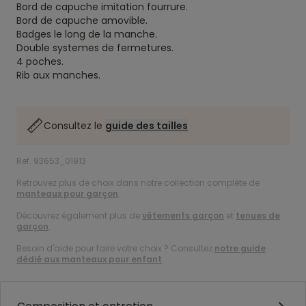
Bord de capuche imitation fourrure.
Bord de capuche amovible.
Badges le long de la manche.
Double systemes de fermetures.
4 poches.
Rib aux manches.
Consultez le
guide des tailles
Ref. 93653_01913
Retrouvez plus de choix dans notre collection complète de
manteaux pour garçon
.
Découvrez également plus de
vêtements garçon
et
tenues de
garçon
.
Besoin d'aide pour faire votre choix ? Consultez
notre guide
dédié aux manteaux pour enfant
.