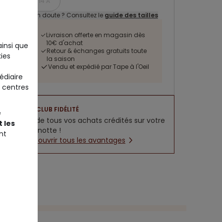
14 A
Un doute ? Consultez le
guide des tailles
Livraison offerte en magasin dès
10€ d'achat
ainsi que
Retour & échanges gratuits toute
ies
la saison
Vendu et expédié par Tape à l'Oeil
édiaire
 centres
CLUB FIDÉLITÉ
e
5% de tous vos achats crédités sur votre
 les
cagnotte !
nt
Découvrir tous les avantages