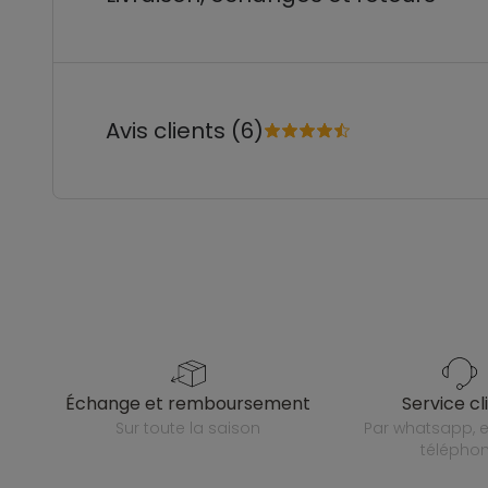
Avis clients (6)
échange et remboursement
service cl
sur toute la saison
par whatsapp, e-mail ou
télépho