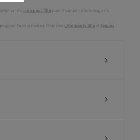
ollection de
robe pour fille
pour découvrir davantage de
ing sur Tape à l'oeil au fil de nos
vêtements fille
et
tenues