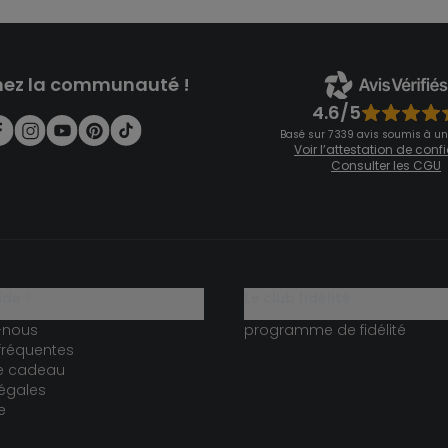
nez la communauté !
4.6/5
Basé sur 7 339 avis soumis à un
Voir l’attestation de con
Consulter les CGU
ide ?
le club fidélité
-nous
programme de fidélité
fréquentes
te cadeau
égales
e