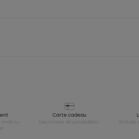
ient
carte cadeau
des tonnes de possibilités !
gratuit
ne