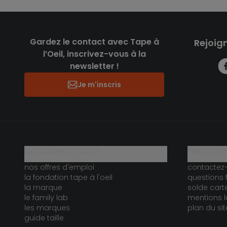
Gardez le contact avec Tape à
Rejoig
l’Oeil, inscrivez-vous à la
newsletter !
Je m'inscris
qui sommes-nous ?
besoin d'a
nos offres d'emploi
contactez
la fondation tape à l'oeil
questions 
la marque
solde car
le family lab
mentions l
les marques
plan du sit
guide taille