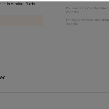
Ref. 87091_C1722
e et la matière fluide.
Poussez les portes de notre c
modèles.
Prolongez votre session shopp
de fille
.
les