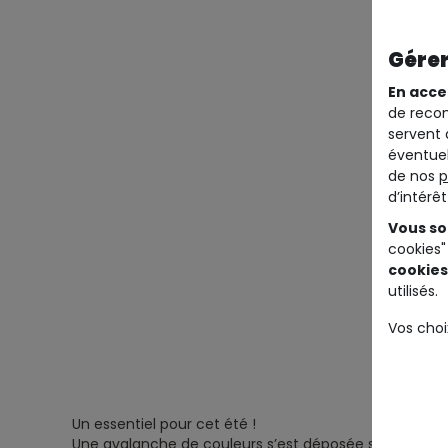
Gérer
En acce
de recom
servent 
éventuel
de nos
p
d’intérê
Vous so
cookies"
cookies
utilisés.
Vos choi
Un essentiel pour cet été !
Une avalanche de couleurs s’est déposée sur cette rob