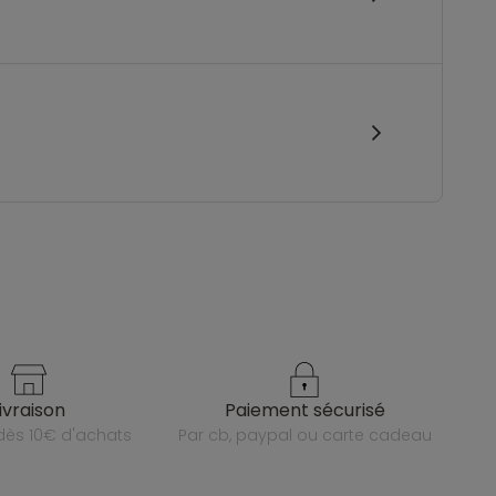
livraison
paiement sécurisé
e dès 10€ d'achats
par cb, paypal ou carte cadeau