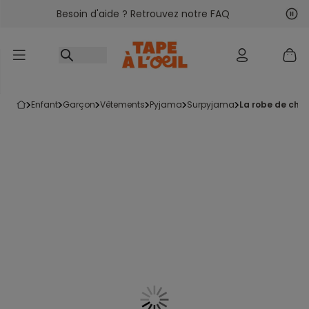
Besoin d'aide ? Retrouvez notre FAQ
Accéder au contenu
Sui
Pré
enfant
garçon
vêtements
pyjama
surpyjama
la robe de ch