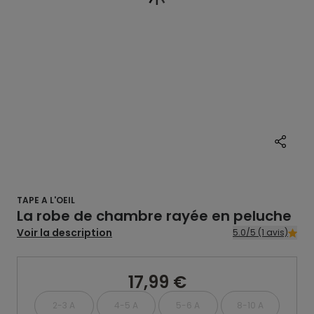
TAPE A L'OEIL
La robe de chambre rayée en peluche
Voir la description
5.0/5 (1 avis)
17,99 €
2-3 A
4-5 A
5-6 A
8-10 A