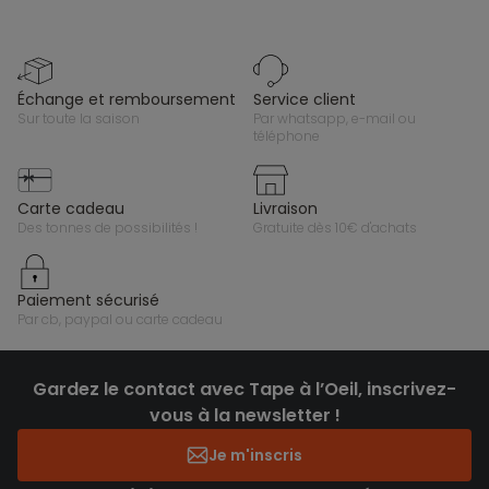
échange et remboursement
service client
sur toute la saison
par whatsapp, e-mail ou
téléphone
carte cadeau
livraison
des tonnes de possibilités !
gratuite dès 10€ d'achats
paiement sécurisé
par cb, paypal ou carte cadeau
Gardez le contact avec Tape à l’Oeil, inscrivez-
vous à la newsletter !
Je m'inscris