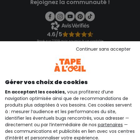
Rejoignez la communauté !
4.6/5
Basé sur 7 339 avis soumis à un contrôle
Voir l’attestation de confiance
Continuer sans accepter
Consulter les CGU
Téléchargez notre application
Découvrir notre application
Gérer vos choix de cookies
En acceptant les cookies,
vous profiterez d’une
navigation optimisée ainsi que de recommandations de
qui sommes-nous ?
produits plus adaptées à vos besoins. Ces cookies servent
à : mesurer l’audience et les performances du site,
besoin d'aide ?
identifier les éventuels bugs rencontrés, vous adresser —
directement ou par l’intermédiaire de nos
partenaires
—
le club fidélité
des communications et publicités en lien avec vos centres
d’intérêt et personnaliser votre expérience.