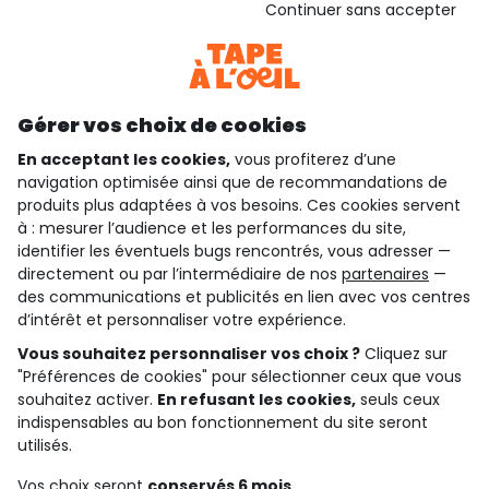
Continuer sans accepter
Consulter les CGU
Téléchargez notre application
Découvrir notre application
Gérer vos choix de cookies
En acceptant les cookies,
vous profiterez d’une
navigation optimisée ainsi que de recommandations de
qui sommes-nous ?
produits plus adaptées à vos besoins. Ces cookies servent
à : mesurer l’audience et les performances du site,
besoin d'aide ?
identifier les éventuels bugs rencontrés, vous adresser —
directement ou par l’intermédiaire de nos
partenaires
—
le club fidélité
des communications et publicités en lien avec vos centres
d’intérêt et personnaliser votre expérience.
notre catalogue
Vous souhaitez personnaliser vos choix ?
Cliquez sur
"Préférences de cookies" pour sélectionner ceux que vous
souhaitez activer.
En refusant les cookies,
seuls ceux
indispensables au bon fonctionnement du site seront
Conditions générales de ventes et d'utilisation
Conditions d’utilisation des réseaux sociaux
utilisés.
Politique de confidentialité
*Conditions des offres
Vos choix seront
conservés 6 mois.