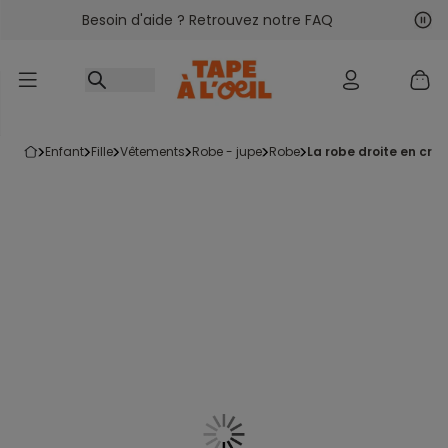
Besoin d'aide ? Retrouvez notre FAQ
Accéder au contenu
Sui
Pré
enfant
fille
vêtements
robe - jupe
robe
la robe droite en cré