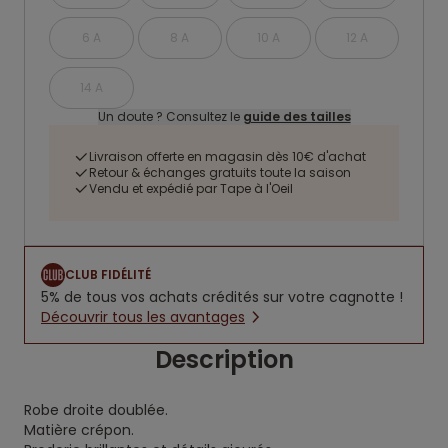
6 A
8 A
10 A
12 A
14 A
Un doute ? Consultez le
guide des tailles
Livraison offerte en magasin dès 10€ d'achat
Retour & échanges gratuits toute la saison
Vendu et expédié par Tape à l'Oeil
CLUB FIDÉLITÉ
5% de tous vos achats crédités sur votre cagnotte !
Découvrir tous les avantages
Description
Robe droite doublée.
Matière crépon.