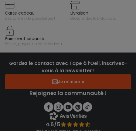
carte cadeau
livraison
des tonnes de possibilités !
gratuite dès 10€ d'achats
paiement sécurisé
par cb, paypal ou carte cadeau
Gardez le contact avec Tape à l’Oeil, inscrivez-
vous à la newsletter !
Je m'inscris
Rejoignez la communauté !
4.6/5
Basé sur 7 339 avis soumis à un contrôle
Voir l’attestation de confiance