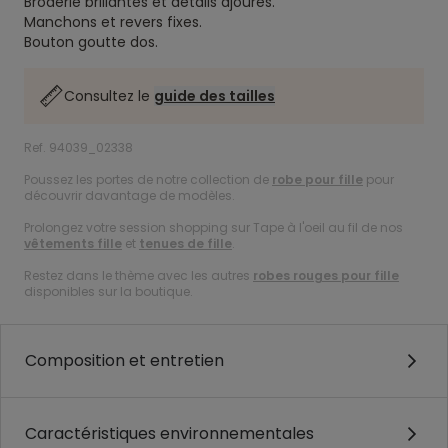
Broderie brillantes et détails ajourés.
Manchons et revers fixes.
Bouton goutte dos.
Consultez le
guide des tailles
Ref. 94039_02338
Poussez les portes de notre collection de
robe pour fille
pour
découvrir davantage de modèles.
Prolongez votre session shopping sur Tape à l'oeil au fil de nos
vêtements fille
et
tenues de fille
.
Restez dans le thème avec les autres
robes rouges pour fille
disponibles sur la boutique.
Composition et entretien
Caractéristiques environnementales