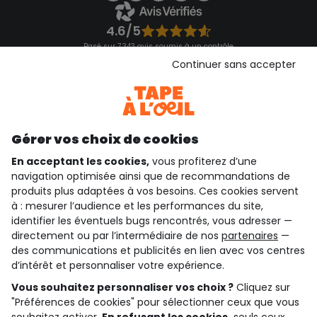
4.6/5
Basé sur 7 343 avis soumis à un contrôle
Voir l’attestation de confiance
Continuer sans accepter
Consulter les CGU
Téléchargez notre application
Découvrir notre application
Gérer vos choix de cookies
En acceptant les cookies,
vous profiterez d’une
navigation optimisée ainsi que de recommandations de
qui sommes-nous ?
produits plus adaptées à vos besoins. Ces cookies servent
à : mesurer l’audience et les performances du site,
besoin d'aide ?
identifier les éventuels bugs rencontrés, vous adresser —
directement ou par l’intermédiaire de nos
partenaires
—
le club fidélité
des communications et publicités en lien avec vos centres
d’intérêt et personnaliser votre expérience.
notre catalogue
Vous souhaitez personnaliser vos choix ?
Cliquez sur
"Préférences de cookies" pour sélectionner ceux que vous