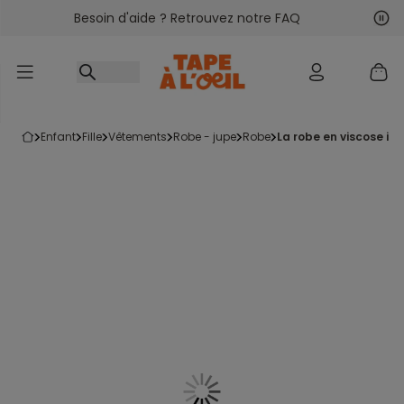
Besoin d'aide ? Retrouvez notre FAQ
Accéder au contenu
Sui
Pré
enfant
fille
vêtements
robe - jupe
robe
la robe en viscose i