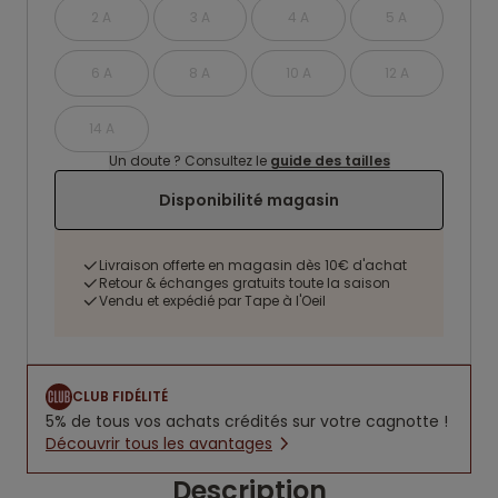
2 A
3 A
4 A
5 A
6 A
8 A
10 A
12 A
14 A
Un doute ? Consultez le
guide des tailles
Disponibilité magasin
Livraison offerte en magasin dès 10€ d'achat
Retour & échanges gratuits toute la saison
Vendu et expédié par Tape à l'Oeil
CLUB FIDÉLITÉ
5% de tous vos achats crédités sur votre cagnotte !
Découvrir tous les avantages
Description