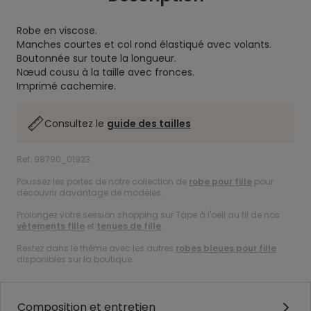
Robe en viscose.
Manches courtes et col rond élastiqué avec volants.
Boutonnée sur toute la longueur.
Nœud cousu à la taille avec fronces.
Imprimé cachemire.
Consultez le
guide des tailles
Ref. 98790_01923
Poussez les portes de notre collection de
robe pour fille
pour
découvrir davantage de modèles.
Prolongez votre session shopping sur Tape à l'oeil au fil de nos
vêtements fille
et
tenues de fille
.
Restez dans le thème avec les autres
robes bleues pour fille
disponibles sur la boutique.
Composition et entretien