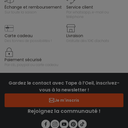
échange et remboursement
service client
sur toute la saison
par whatsapp, e-mail ou
téléphone
carte cadeau
livraison
des tonnes de possibilités !
gratuite dès 10€ d'achats
paiement sécurisé
par cb, paypal ou carte cadeau
Gardez le contact avec Tape à l’Oeil, inscrivez-
vous à la newsletter !
Je m'inscris
Rejoignez la communauté !