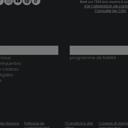
Basé sur 7 339 avis soumis à un
Voir l’attestation de con
Consulter les CGU
ide ?
le club fidélité
-nous
programme de fidélité
fréquentes
te cadeau
égales
e
des réseaux
Politique de
*Conditions des
Cookies et donn
confidentialité
offres
personnelles