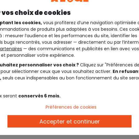
 vos choix de cookies
ptant les cookies,
vous profiterez d’une navigation optimisée 
mandations de produits plus adaptées à vos besoins. Ces cook
à : mesurer l’audience et les performances du site, identifier les
s bugs rencontrés, vous adresser — directement ou par l’interm
artenaires
— des communications et publicités en lien avec vos
t et personnaliser votre expérience.
uhaitez personnaliser vos choix ?
Cliquez sur "Préférences d
 pour sélectionner ceux que vous souhaitez activer.
En refusant
,
seuls ceux indispensables au bon fonctionnement du site sero
Description
x seront
conservés 6 mois.
Ref. 95188_80004
Préférences de cookies
Rendez-vous sur notre collec
produits de la collection.
Accepter et continuer
Rendez-vous sur notre collec