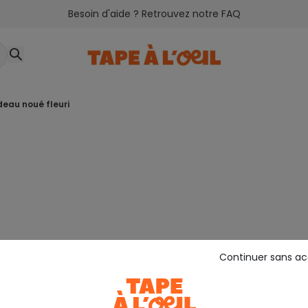
Besoin d'aide ? Retrouvez notre FAQ
deau noué fleuri
Continuer sans a