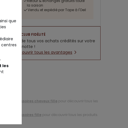
Retour & échanges gratuits toute
la saison
Vendu et expédié par Tape à l'Oeil
ainsi que
ies
CLUB FIDÉLITÉ
édiaire
5% de tous vos achats crédités sur votre
 centres
cagnotte !
Découvrir tous les avantages
e
 les
nt
tion d'
accessoires cheveux fille
pour découvrir tous les
tion d'
accessoires fille
pour découvrir tous les produits.