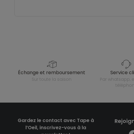
échange et remboursement
service cl
sur toute la saison
par whatsapp, e-mail ou
télépho
Gardez le contact avec Tape à
Rejoig
l’Oeil, inscrivez-vous à la