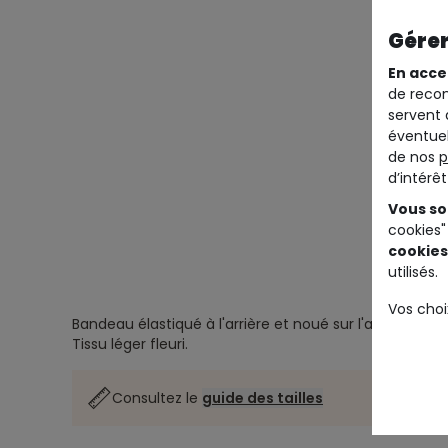
Gérer
En acce
de recom
servent 
éventuel
de nos
p
d’intérê
Vous so
cookies"
cookies
utilisés.
Vos choi
Bandeau élastiqué à l'arrière et noué sur l'avant.
Tissu léger fleuri.
Consultez le
guide des tailles