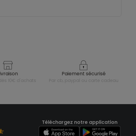
livraison
paiement sécurisé
e dès 10€ d'achats
par cb, paypal ou carte cadeau
Téléchargez notre application