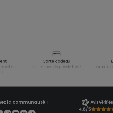
ient
carte cadeau
des tonnes de possibilités !
gratuit
ne
nez la communauté !
4.6/5