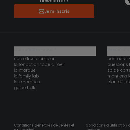
newsletter !
Je m'inscris
qui sommes-nous ?
besoin d'a
nos offres d'emploi
contactez
la fondation tape à l'oeil
questions 
la marque
solde car
le family lab
mentions l
les marques
plan du sit
guide taille
Conditions générales de ventes et
Conditions d’utilisation 
d'utilisation
sociaux