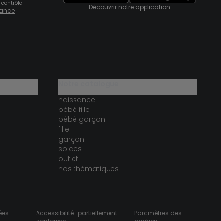
 contrôle
Découvrir notre application
fiance
notre catalogue
naissance
bébé fille
bébé garçon
fille
garçon
soldes
outlet
nos thématiques
ées
Accessibilité : partiellement
Paramètres des
conforme
cookies