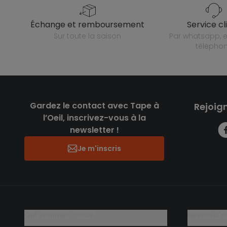
échange et remboursement
service cl
sur toute la saison
par whatsapp, e-mail ou
télépho
Gardez le contact avec Tape à
Rejoig
l’Oeil, inscrivez-vous à la
newsletter !
Je m'inscris
qui sommes-nous ?
besoin d'a