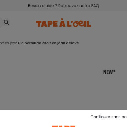
Besoin d'aide ? Retrouvez notre FAQ
hort en jean
le bermuda droit en jean délavé
Continuer sans a