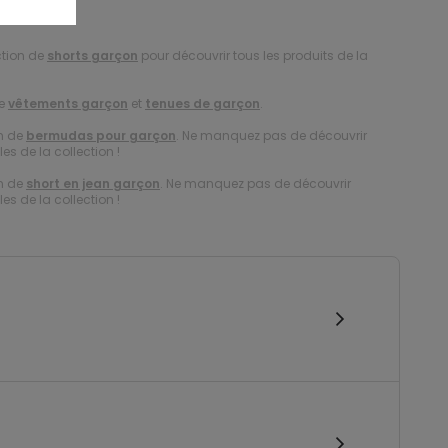
ction de
shorts garçon
pour découvrir tous les produits de la
de
vêtements garçon
et
tenues de garçon
.
on de
bermudas pour garçon
. Ne manquez pas de découvrir
es de la collection !
on de
short en jean garçon
. Ne manquez pas de découvrir
es de la collection !