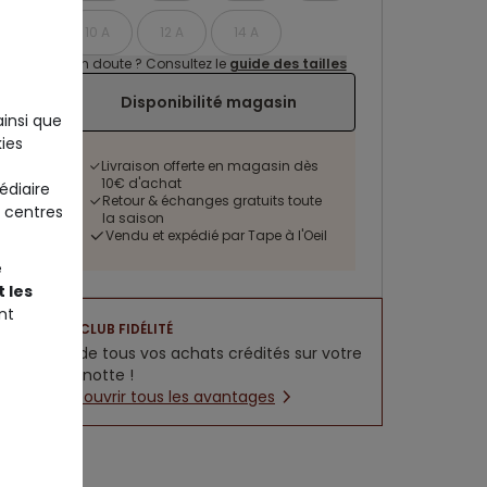
10 A
12 A
14 A
Un doute ? Consultez le
guide des tailles
Disponibilité magasin
ainsi que
ies
Livraison offerte en magasin dès
10€ d'achat
édiaire
Retour & échanges gratuits toute
 centres
la saison
Vendu et expédié par Tape à l'Oeil
e
 les
nt
CLUB FIDÉLITÉ
5% de tous vos achats crédités sur votre
cagnotte !
Découvrir tous les avantages