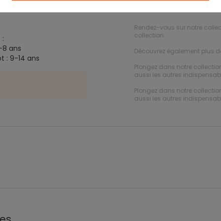
Description
Rendez-vous sur notre colle
collection.
 :
-8 ans
Découvrez également plus 
t : 9-14 ans
Plongez dans notre collecti
aussi les autres indispensabl
Plongez dans notre collecti
aussi les autres indispensabl
les