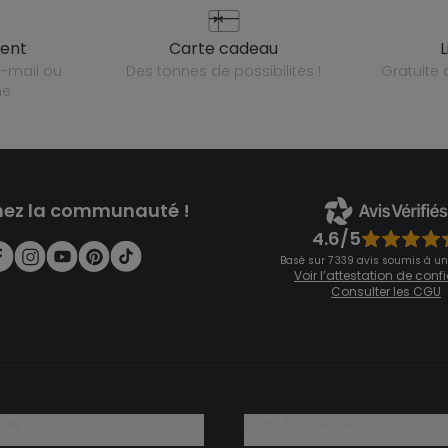
ient
carte cadeau
des tonnes de possibilités !
gratuit
ne
nez la communauté !
4.6/5
Basé sur 7 339 avis soumis à un
Voir l’attestation de con
Consulter les CGU
ide ?
le club fidélité