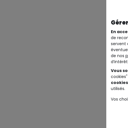
Gérer
En acce
de recom
servent 
éventuel
de nos
p
d’intérê
Vous so
cookies"
cookies
utilisés.
Vos choi