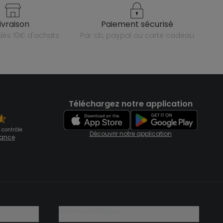
livraison
paiement sécurisé
e dès 10€ d'achats
par cb, paypal ou carte cadeau
Téléchargez notre application
 contrôle
Découvrir notre application
fiance
notre catalogue