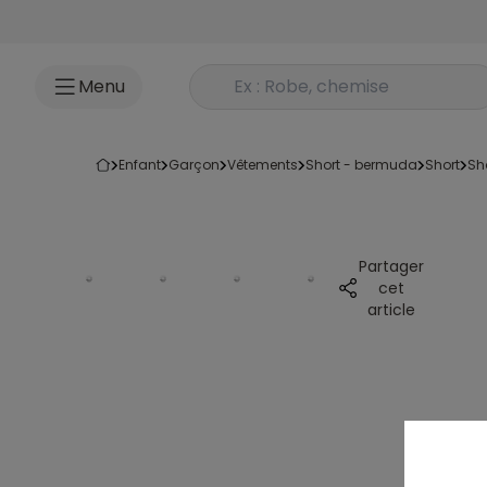
Accéder au contenu
Rechercher un produit
Menu
enfant
garçon
vêtements
short - bermuda
short
s
Partager
cet
article