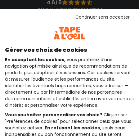
4.6/5
Basé sur 7 343 avis soumis à un contrôle
Voir l’attestation de confiance
Continuer sans accepter
Consulter les CGU
Téléchargez notre application
Découvrir notre application
Gérer vos choix de cookies
En acceptant les cookies,
vous profiterez d’une
navigation optimisée ainsi que de recommandations de
qui sommes-nous ?
produits plus adaptées à vos besoins. Ces cookies servent
à : mesurer l’audience et les performances du site,
besoin d'aide ?
identifier les éventuels bugs rencontrés, vous adresser —
directement ou par l’intermédiaire de nos
partenaires
—
le club fidélité
des communications et publicités en lien avec vos centres
d’intérêt et personnaliser votre expérience.
notre catalogue
Vous souhaitez personnaliser vos choix ?
Cliquez sur
"Préférences de cookies" pour sélectionner ceux que vous
souhaitez activer.
En refusant les cookies,
seuls ceux
indispensables au bon fonctionnement du site seront
Conditions générales de ventes et d'utilisation
Conditions d’utilisation des réseaux sociaux