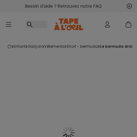
Besoin d'aide ? Retrouvez notre FAQ
Accéder au contenu
Sui
Pré
enfant
garçon
vêtements
short - bermuda
le bermuda droit 