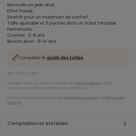
Bermuda en jean droit.
Effet froissé.
Stretch pour un maximum de confort.
Taille ajustable et 5 poches dont un ticket fantaisie.
Fermetures :
Crochet : 2-8 ans
Bouton pivot : 9-14 ans
Consultez le
guide des tailles
Ref. 26354_01919
Rendez-vous sur notre collection de
shorts garçon
pour
découvrir tous les produits de la collection.
Découvrez également plus de
vêtements garçon
et
tenues de
garçon
.
Composition et entretien