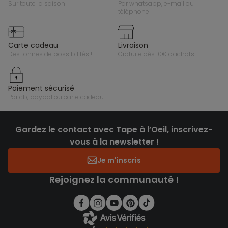
sur toute la saison
par whatsapp, e-mail ou
téléphone
carte cadeau
livraison
des tonnes de possibilités !
gratuite dès 10€ d'achats
paiement sécurisé
par cb, paypal ou carte cadeau
Gardez le contact avec Tape à l’Oeil, inscrivez-
vous à la newsletter !
Je m'inscris
Rejoignez la communauté !