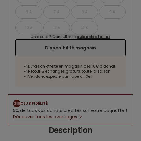
6 A
7 A
8 A
9 A
10 A
12 A
14 A
Un doute ? Consultez le
guide des tailles
Disponibilité magasin
Livraison offerte en magasin dès 10€ d'achat
Retour & échanges gratuits toute la saison
Vendu et expédié par Tape à l'Oeil
CLUB FIDÉLITÉ
5% de tous vos achats crédités sur votre cagnotte !
Découvrir tous les avantages
Description