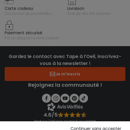
carte cadeau
livraison
des tonnes de possibilités !
gratuite dès 10€ d'achats
paiement sécurisé
par cb, paypal ou carte cadeau
Gardez le contact avec Tape à l’Oeil, inscrivez-
vous à la newsletter !
Je m'inscris
Rejoignez la communauté !
4.6/5
Basé sur 7 343 avis soumis à un contrôle
Voir l’attestation de confiance
Continuer sans accepter