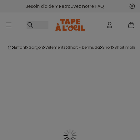
Besoin d'aide ? Retrouvez notre FAQ
Accéder au contenu
Sui
Pré
enfant
garçon
vêtements
short - bermuda
short
short mollet