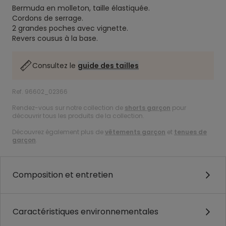
Bermuda en molleton, taille élastiquée.
Cordons de serrage.
2 grandes poches avec vignette.
Revers cousus à la base.
Consultez le
guide des tailles
Ref. 96602_02366
Rendez-vous sur notre collection de
shorts garçon
pour
découvrir tous les produits de la collection.
Découvrez également plus de
vêtements garçon
et
tenues de
garçon
.
Composition et entretien
Caractéristiques environnementales