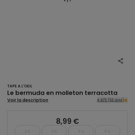
TAPE A L'OEIL
Le bermuda en molleton terracotta
Voir la description
4.9/5 (33 avis)
8,99 €
2 A
3 A
4 A
5 A