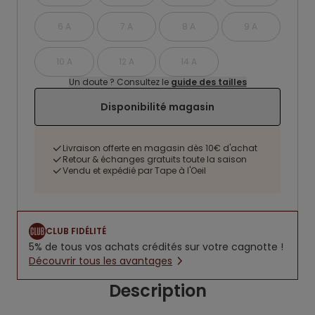
6 A
7 A
8 A
9 A
10 A
12 A
14 A
Un doute ? Consultez le
guide des tailles
Disponibilité magasin
Livraison offerte en magasin dès 10€ d'achat
Retour & échanges gratuits toute la saison
Vendu et expédié par Tape à l'Oeil
CLUB FIDÉLITÉ
5% de tous vos achats crédités sur votre cagnotte !
Découvrir tous les avantages
Description