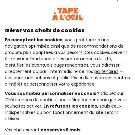
Consulter les CGU
Téléchargez notre application
Découvrir notre application
Gérer vos choix de cookies
En acceptant les cookies,
vous profiterez d’une
navigation optimisée ainsi que de recommandations de
qui sommes-nous ?
produits plus adaptées à vos besoins. Ces cookies servent
à : mesurer l’audience et les performances du site,
besoin d'aide ?
identifier les éventuels bugs rencontrés, vous adresser —
directement ou par l’intermédiaire de nos
partenaires
—
le club fidélité
des communications et publicités en lien avec vos centres
d’intérêt et personnaliser votre expérience.
notre catalogue
Vous souhaitez personnaliser vos choix ?
Cliquez sur
"Préférences de cookies" pour sélectionner ceux que vous
souhaitez activer.
En refusant les cookies,
seuls ceux
indispensables au bon fonctionnement du site seront
Conditions générales de ventes et d'utilisation
Conditions d’utilisation des réseaux sociaux
utilisés.
Politique de confidentialité
*Conditions des offres
Vos choix seront
conservés 6 mois.
Cookies et données personnelles