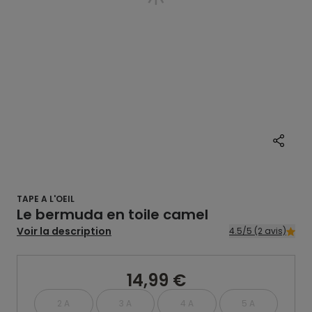
TAPE A L'OEIL
Le bermuda en toile camel
Voir la description
4.5/5 (2 avis)
14,99 €
2 A
3 A
4 A
5 A