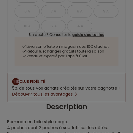
6 A
7 A
8 A
9 A
10 A
12 A
14 A
Un doute ? Consultez le
guide des tailles
Livraison offerte en magasin dès 10€ d'achat
Retour & échanges gratuits toute la saison
Vendu et expédié par Tape à l'Oeil
CLUB FIDÉLITÉ
5% de tous vos achats crédités sur votre cagnotte !
Découvrir tous les avantages
Description
Bermuda en toile style cargo.
4 poches dont 2 poches à souflets sur les côtés.