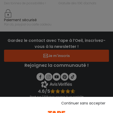
des tonnes de possibilités !
gratuite dès 10€ d'achats
paiement sécurisé
par cb, paypal ou carte cadeau
Gardez le contact avec Tape à l’Oeil, inscrivez-
vous à la newsletter !
Je m'inscris
Rejoignez la communauté !
4.6/5
Basé sur 7 339 avis soumis à un contrôle
Voir l’attestation de confiance
Continuer sans accepter
Consulter les CGU
Téléchargez notre application