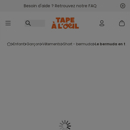
Besoin d'aide ? Retrouvez notre FAQ
Accéder au contenu
Sui
Pré
enfant
garçon
vêtements
short - bermuda
le bermuda en toi