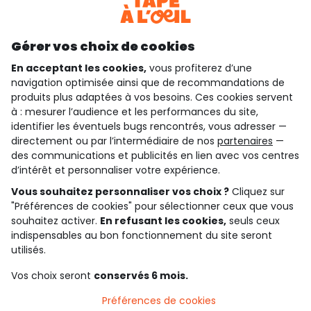
Découvrir notre application
Gérer vos choix de cookies
En acceptant les cookies,
vous profiterez d’une
navigation optimisée ainsi que de recommandations de
qui sommes-nous ?
produits plus adaptées à vos besoins. Ces cookies servent
à : mesurer l’audience et les performances du site,
besoin d'aide ?
identifier les éventuels bugs rencontrés, vous adresser —
directement ou par l’intermédiaire de nos
partenaires
—
le club fidélité
des communications et publicités en lien avec vos centres
d’intérêt et personnaliser votre expérience.
notre catalogue
Vous souhaitez personnaliser vos choix ?
Cliquez sur
"Préférences de cookies" pour sélectionner ceux que vous
souhaitez activer.
En refusant les cookies,
seuls ceux
indispensables au bon fonctionnement du site seront
Conditions générales de ventes et d'utilisation
Conditions d’utilisation des réseaux sociaux
utilisés.
Politique de confidentialité
*Conditions des offres
Vos choix seront
conservés 6 mois.
Cookies et données personnelles
Accessibilité : partiellement conforme
Préférences de cookies
Paramètres des cookies