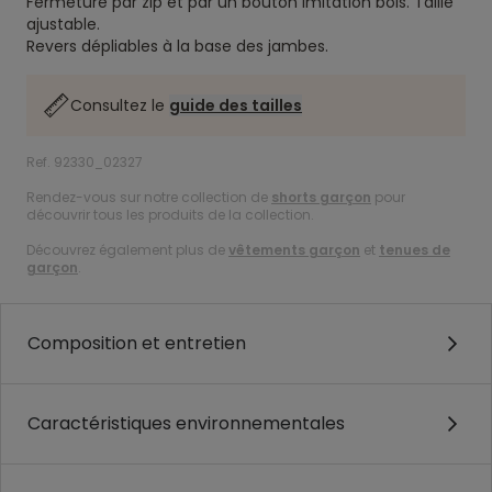
Fermeture par zip et par un bouton imitation bois. Taille
ajustable.
Revers dépliables à la base des jambes.
Consultez le
guide des tailles
Ref. 92330_02327
Rendez-vous sur notre collection de
shorts garçon
pour
découvrir tous les produits de la collection.
Découvrez également plus de
vêtements garçon
et
tenues de
garçon
.
Composition et entretien
Caractéristiques environnementales