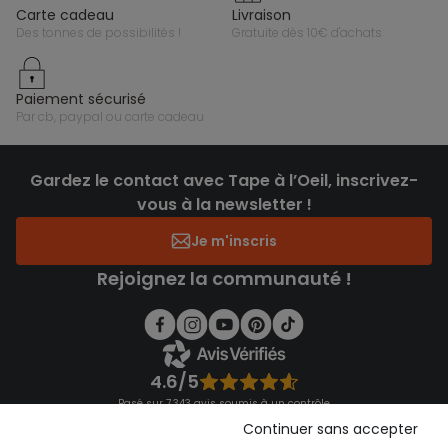
carte cadeau
livraison
des tonnes de possibilités !
gratuite dès 10€ d'achats
paiement sécurisé
par cb, paypal ou carte cadeau
Gardez le contact avec Tape à l’Oeil, inscrivez-
vous à la newsletter !
Je m'inscris
Rejoignez la communauté !
4.6/5
Basé sur 7 343 avis soumis à un contrôle
Voir l’attestation de confiance
Continuer sans accepter
Consulter les CGU