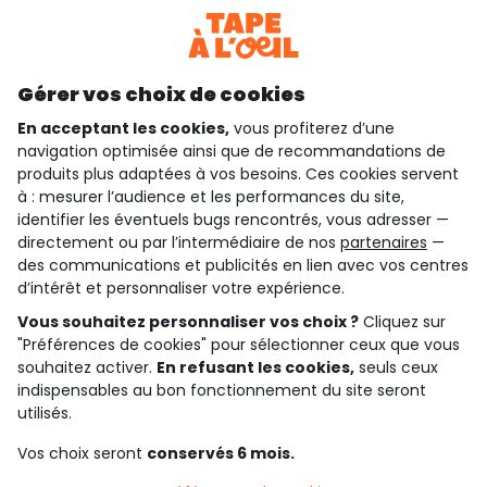
Téléchargez notre application
Découvrir notre application
Gérer vos choix de cookies
En acceptant les cookies,
vous profiterez d’une
navigation optimisée ainsi que de recommandations de
qui sommes-nous ?
produits plus adaptées à vos besoins. Ces cookies servent
à : mesurer l’audience et les performances du site,
besoin d'aide ?
identifier les éventuels bugs rencontrés, vous adresser —
directement ou par l’intermédiaire de nos
partenaires
—
le club fidélité
des communications et publicités en lien avec vos centres
d’intérêt et personnaliser votre expérience.
notre catalogue
Vous souhaitez personnaliser vos choix ?
Cliquez sur
"Préférences de cookies" pour sélectionner ceux que vous
souhaitez activer.
En refusant les cookies,
seuls ceux
indispensables au bon fonctionnement du site seront
Conditions générales de ventes et d'utilisation
Conditions d’utilisation des réseaux sociaux
utilisés.
Politique de confidentialité
*Conditions des offres
Vos choix seront
conservés 6 mois.
Cookies et données personnelles
Accessibilité : partiellement conforme