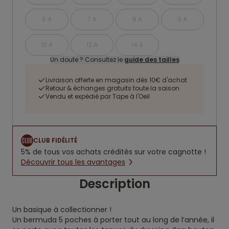
6 A
7 A
8 A
9 A
10 A
12 A
14 A
Un doute ? Consultez le
guide des tailles
Livraison offerte en magasin dès 10€ d'achat
Retour & échanges gratuits toute la saison
Vendu et expédié par Tape à l'Oeil
CLUB FIDÉLITÉ
5% de tous vos achats crédités sur votre cagnotte !
Découvrir tous les avantages
Description
Un basique à collectionner !
Un bermuda 5 poches à porter tout au long de l’année, il