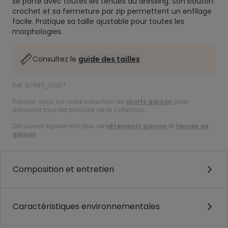
se porte avec toutes les tenues du dressing. Son bouton
crochet et sa fermeture par zip permettent un enfilage
facile. Pratique sa taille ajustable pour toutes les
morphologies.
Consultez le
guide des tailles
Ref. 87967_01957
Rendez-vous sur notre collection de
shorts garçon
pour
découvrir tous les produits de la collection.
Découvrez également plus de
vêtements garçon
et
tenues de
garçon
.
Composition et entretien
Caractéristiques environnementales