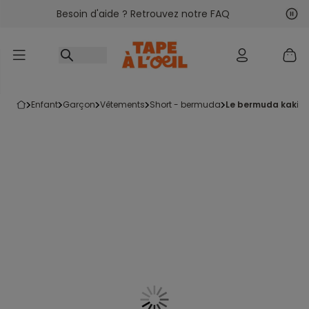
Besoin d'aide ? Retrouvez notre FAQ
Accéder au contenu
Sui
Pré
enfant
garçon
vêtements
short - bermuda
le bermuda kaki e