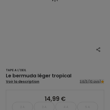
TAPE A L'OEIL
Le bermuda léger tropical
Voir la description
3.6/5 (10 avis)
14,99 €
2 A
3 A
4 A
5 A