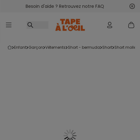
Besoin d'aide ? Retrouvez notre FAQ
Accéder au contenu
Sui
Pré
enfant
garçon
vêtements
short - bermuda
short
short mollet