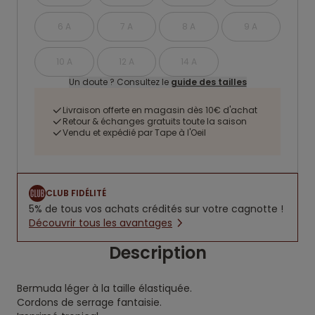
6 A
7 A
8 A
9 A
10 A
12 A
14 A
Un doute ? Consultez le
guide des tailles
Livraison offerte en magasin dès 10€ d'achat
Retour & échanges gratuits toute la saison
Vendu et expédié par Tape à l'Oeil
CLUB FIDÉLITÉ
5% de tous vos achats crédités sur votre cagnotte !
Découvrir tous les avantages
Description
Bermuda léger à la taille élastiquée.
Cordons de serrage fantaisie.