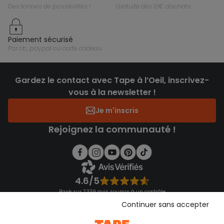
des tonnes de possibilités !
gratuite dès 10€ d'achats
paiement sécurisé
par cb, paypal ou carte cadeau
Gardez le contact avec Tape à l’Oeil, inscrivez-
vous à la newsletter !
Je m'inscris
Rejoignez la communauté !
4.6/5
Basé sur 7 339 avis soumis à un contrôle
Voir l’attestation de confiance
Continuer sans accepter
Consulter les CGU
Téléchargez notre application