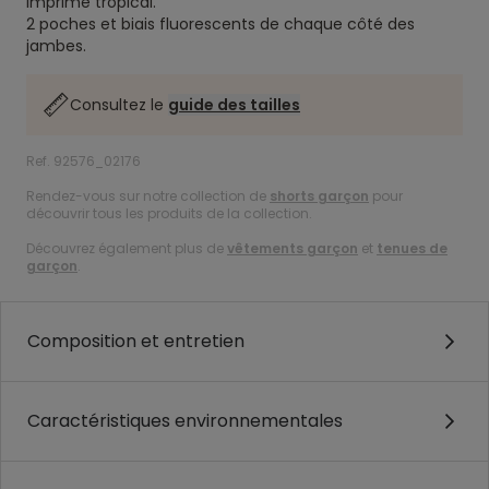
Imprimé tropical.
2 poches et biais fluorescents de chaque côté des
jambes.
Consultez le
guide des tailles
Ref. 92576_02176
Rendez-vous sur notre collection de
shorts garçon
pour
découvrir tous les produits de la collection.
Découvrez également plus de
vêtements garçon
et
tenues de
garçon
.
Composition et entretien
Caractéristiques environnementales