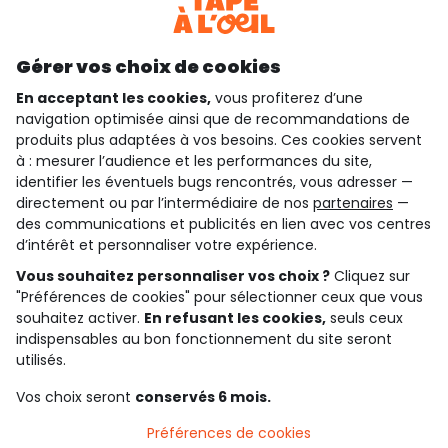
Découvrir notre application
Gérer vos choix de cookies
En acceptant les cookies,
vous profiterez d’une
navigation optimisée ainsi que de recommandations de
qui sommes-nous ?
produits plus adaptées à vos besoins. Ces cookies servent
à : mesurer l’audience et les performances du site,
besoin d'aide ?
identifier les éventuels bugs rencontrés, vous adresser —
directement ou par l’intermédiaire de nos
partenaires
—
le club fidélité
des communications et publicités en lien avec vos centres
d’intérêt et personnaliser votre expérience.
notre catalogue
Vous souhaitez personnaliser vos choix ?
Cliquez sur
"Préférences de cookies" pour sélectionner ceux que vous
souhaitez activer.
En refusant les cookies,
seuls ceux
indispensables au bon fonctionnement du site seront
Conditions générales de ventes et d'utilisation
Conditions d’utilisation des réseaux sociaux
utilisés.
Politique de confidentialité
*Conditions des offres
Vos choix seront
conservés 6 mois.
Cookies et données personnelles
Accessibilité : partiellement conforme
Préférences de cookies
Paramètres des cookies