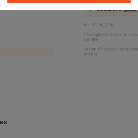
Consultez le
guide 
Ref. 97104_01951
Prolongez votre session shopp
de fille
.
Besoin d'aide pour faire votr
enfant
.
les