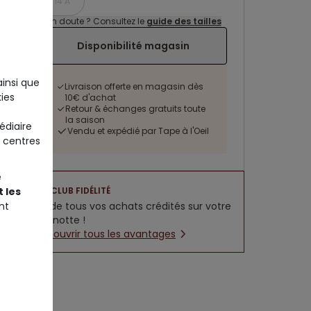
14 A
Un doute ? Consultez le
guide des tailles
Disponibilité magasin
ainsi que
Livraison offerte en magasin dès
ies
10€ d'achat
Retour & échanges gratuits toute
la saison
édiaire
Vendu et expédié par Tape à l'Oeil
 centres
e
 les
CLUB FIDÉLITÉ
nt
5% de tous vos achats crédités sur votre
cagnotte !
Découvrir tous les avantages