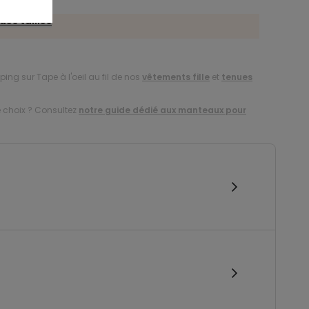
des tailles
ing sur Tape à l'oeil au fil de nos
vêtements fille
et
tenues
e choix ? Consultez
notre guide dédié aux manteaux pour