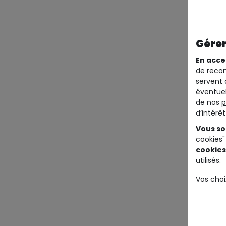
Gérer
En acce
de recom
servent 
éventuel
de nos
p
d’intérê
Vous so
cookies"
cookies
utilisés.
Vos choi