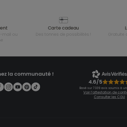
ient
carte cadeau
des tonnes de possibilités !
gratuit
ne
nez la communauté !
4.6/5
Basé sur 7 339 avis soumis à un
Voir l’attestation de con
Consulter les CGU